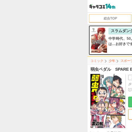
総合TOP
スラムダン
中学時代、5
は…お好きで
コミック
少年
スポー
弱虫ペダル SPARE 