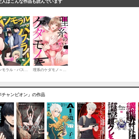
だ人はこんな作品も読んでいます
インモラル・バスライン
理系のケダモノ～キャンプで密着ふたりきり、こんなにスゴいなんて聞いてない！～
年チャンピオン」の作品