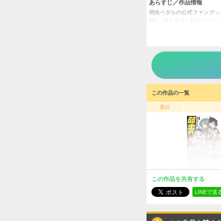
あらすじ／作品情報
弱虫ペダルの公式ファンブッ
載!! 描き下ろし新作マンガ
弱虫ペダ
タイトル
渡辺航
作者
少年
／
ジャンル
別冊少
掲載誌
この作品の一覧
秋田書
出版社
選択
この作品を共有する
LINEで送