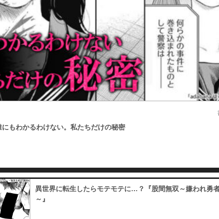
花』誰にもわかるわけない。私たちだけの秘密
異世界に転生したらモテモテに…？『股間無双～嫌われ勇
～』