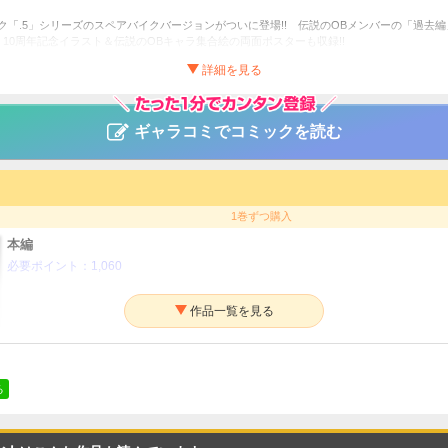
ク「.5」シリーズのスペアバイクバージョンがついに登場!! 伝説のOBメンバーの「過去
、10周年記念イラスト＆伝説のOBキャラ集合絵の両面ポスターも収録!!
ル SPARE BIKE 公式ファンブック
／別冊少年チャンピオン編集部
ギャラコミでコミックを読む
スポーツ
年チャンピオン
店
1巻ずつ購入
本編
必要ポイント：
1,060
る