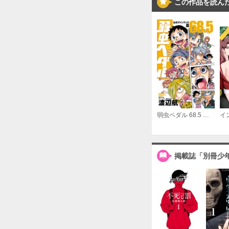
この作品を読ん
弱虫ペダル 68.5 公式ファンブックIII
掲載誌「別冊少