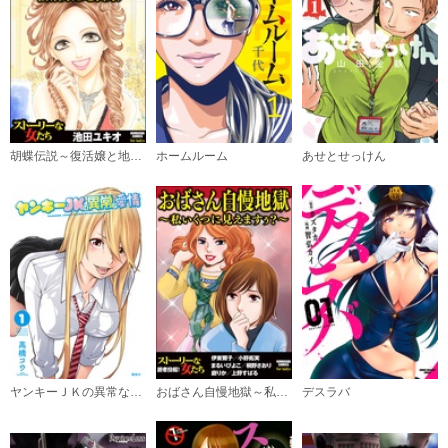
06
必要ポイント：
100
購入する
胡蝶伝説～復活嬢と地雷嬢～
ホームルーム
あせとせっけん
ヤンキーＪＫの異常な愛情
おばさん自慢地獄～私いくつに見えますぅ？～
デスラバ