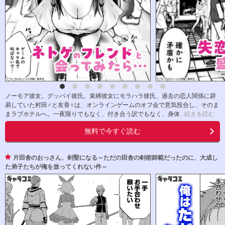
ノーモア彼女。グッバイ彼氏。束縛彼女にモラハラ彼氏、過去の恋人関係に辟
易していた村田♂と友香♀は、オンラインゲームのオフ会で意気投合し、そのま
まラブホテルへ。一夜限りでもなく、付き合う訳でもなく、身体
...続きを読む
無料で今すぐ読む
片田舎のおっさん、剣聖になる～ただの田舎の剣術師範だったのに、大成し
た弟子たちが俺を放ってくれない件～