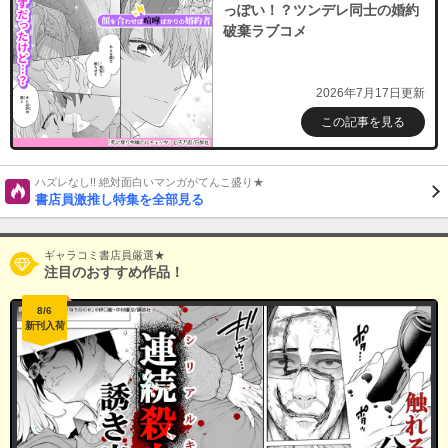
っぽい！？ツンデレ同士の婚約
破棄ラブコメ
2026年7月17日更新
この記事を見る
ハズレなし!! 絶対面白いマンガがてんこ盛り★
書店員激推し特集を全部見る
ギャラコミ書店員厳選★
注目のおすすめ作品！
8/6
新刊入荷