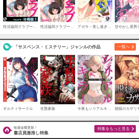
性活協同クラブー人妻たちの貪欲××漁りサークルー【フルカラー分冊版】
性活協同クラブー人妻たちの貪欲××漁りサークルー
アガサ－美し過ぎる占い師はみた@自由が丘サロン－
「サスペンス・ミステリー」ジャンルの作品
一覧へ
ギルティサークル
生贄家族
今夜もシリアルキラーと待ち合わせ
脱獄のカザリ
毎週金曜更新！
特集をもっと見る
書店員激推し特集