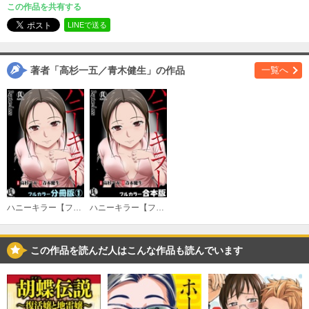
02
この作品を共有する
必要ポイント：
100
LINEで送る
購入する
著者「高杉一五／青木健生」の作品
一覧へ
03
必要ポイント：
100
購入する
04
必要ポイント：
100
購入する
ハニーキラー【フルカラー分冊版】
ハニーキラー【フルカラー合本版】
05
必要ポイント：
100
この作品を読んだ人はこんな作品も読んでいます
購入する