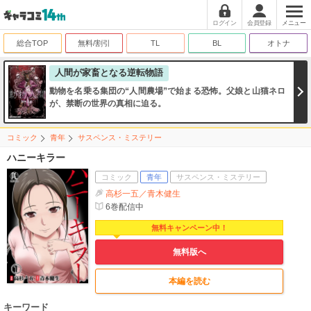
ログイン
会員登録
メニュー
総合TOP
無料/割引
TL
BL
オトナ
人間が家畜となる逆転物語
動物を名乗る集団の“人間農場”で始まる恐怖。父娘と山猫ネロ
が、禁断の世界の真相に迫る。
コミック
青年
サスペンス・ミステリー
ハニーキラー
コミック
青年
サスペンス・ミステリー
高杉一五／青木健生
6
巻配信中
無料キャンペーン中！
無料版へ
本編を読む
キーワード