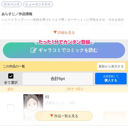
サスペンス
ヒューマンドラマ
あらすじ／作品情報
ハニートラップ―――依頼を受けたうえで男＜ターゲット＞に浮気をさせ、それを自分
が矢面に立たない形で暴露。それによってターゲットに社会的・心理的・金銭的などの
様々な「ダメージ」を与えること。社会的地位が高ければ高い人物ほど罠にかからない
ように注意をしているが…狙ったターゲットを必ずオトし、裏業界では「ハニーキラ
ー」と呼ばれる1人の女のストーリー
ハニーキラー
タイトル
ギャラコミでコミックを読む
高杉一五／青木健生
作者
青年
／
サスペンス・ミステリー
ジャンル
この作品の一覧
最新から表示する
掲載誌
会員登録して
合計
0
pt
購入する
PsycheLoss
出版社
全て選択
1巻ずつ購入
選択
01
必要ポイント：
100
購入する