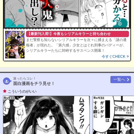
【最新刊入荷!】今夜もシリアルキラーと待ち合わせ
まだ警察も知らないシリアルキラーを次々に捕まえる「謎の通
報者」が現れた。「第六感」少女とはぐれ刑事のバディーが、
シリアルキラーたちに対峙するサスペンス開幕！
今すぐCHECK
迷ったらコレ！
一覧へ
面白漫画をチラ見せ！
こういうのがいい