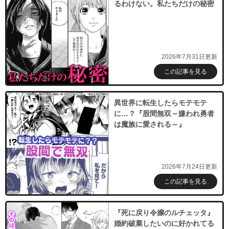
るわけない。私たちだけの秘密
2026年7月31日更新
この記事を見る
異世界に転生したらモテモテ
に…？『股間無双～嫌われ勇者
は魔族に愛される～』
2026年7月24日更新
この記事を見る
『死に戻り令嬢のルチェッタ』
婚約破棄したいのに好かれてる