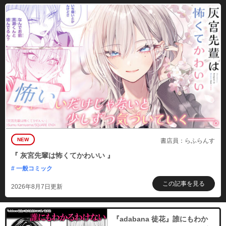
NEW
書店員：らふらんす
『 灰宮先輩は怖くてかわいい 』
# 一般コミック
この記事を見る
2026年8月7日更新
『adabana 徒花』誰にもわか