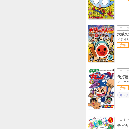
コミ
太鼓の
まえ
少年
コミ
代打屋
コー
少年
ギャグ
コミ
チビカ