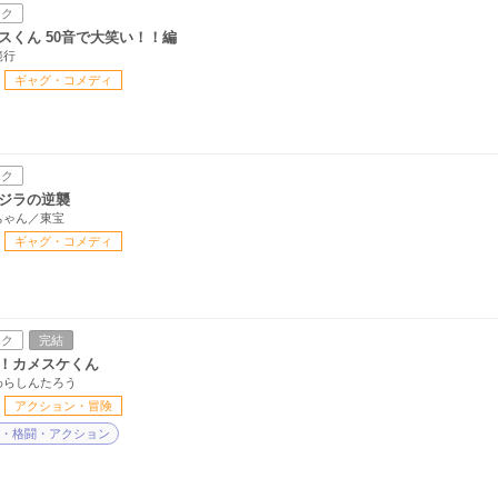
ック
スくん 50音で大笑い！！編
範行
ギャグ・コメディ
ック
ジラの逆襲
ちゃん／東宝
ギャグ・コメディ
ック
完結
！カメスケくん
わらしんたろう
アクション・冒険
・格闘・アクション