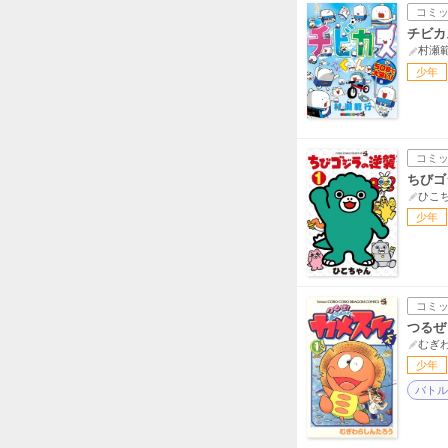
コミ
チビカ
村瀬
少年
コミ
ちびゴ
ひこ
少年
コミ
つるぜ
むぎ
少年
バトル