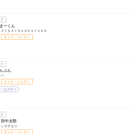
ック
まーくん
ＥＲＹＤＡＹＳＵＮＤＡＹＡＫＲ
ギャグ・コメディ
ック
んぶん
ヘー
ギャグ・コメディ
・コメディ
ック
組 田中太郎
としやすなり
ギャグ・コメディ