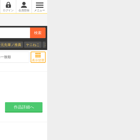
ログイン
会員登録
メニュー
検索
岩元先輩ノ推薦
ヤニねこ
スーパーの裏でヤニ吸うふたり
おちたらおわり
キングダ
表紙のみに変更
力一致順
表示切替
作品詳細へ