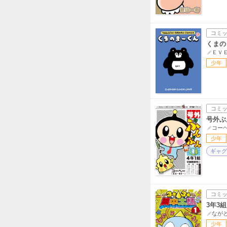
コミ
くまの
ＥＶ
少年
コミ
号外ぶ
コー
少年
ギャグ
コミ
3年3
なが
少年