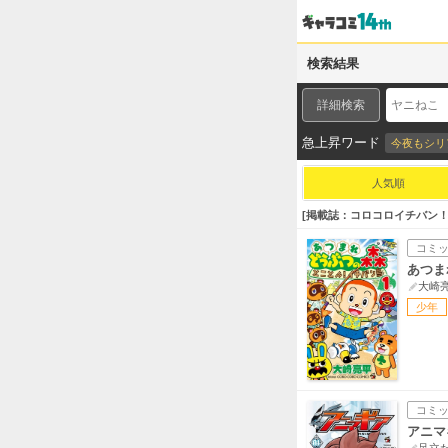
検索結果
詳細検索
急上昇ワード
今夜もシリ
人気順
掲載誌：コロコロイチバン
コミ
あつま
大崎
少年
コミ
アニマ