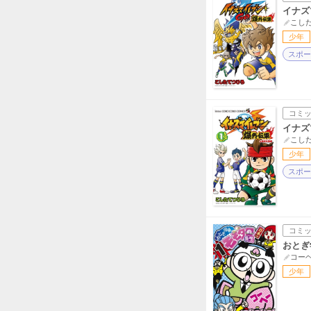
イナズ
こし
少年
スポー
コミ
イナズ
こし
少年
スポー
コミ
おとぎ
コー
少年