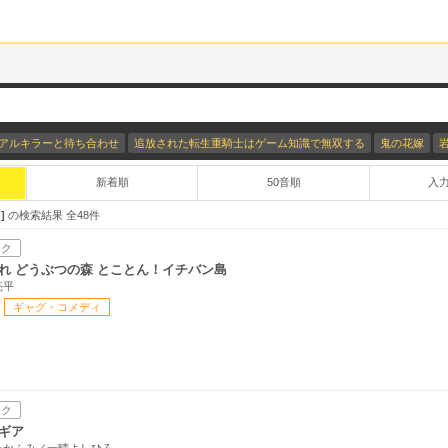
アルキラーと待ち合わせ
追放された転生重騎士はゲーム知識で無双する
鬼の花嫁
新着順
50音順
入
！
の検索結果 全
48
件
ック
れ どうぶつの森 とことん！イチバン島
亮平
ギャグ・コメディ
ック
ギア