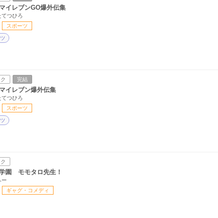
マイレブンGO爆外伝集
たてつひろ
スポーツ
ツ
ック
完結
マイレブン爆外伝集
たてつひろ
スポーツ
ツ
ック
学園 モモタロ先生！
ヘー
ギャグ・コメディ