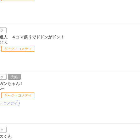
ック
達人 ４コマ祭りでドドンがドン！
だくん
ギャグ・コメディ
ック
完結
ガンちゃん！
ヘー
ギャグ・コメディ
・コメディ
ック
スくん