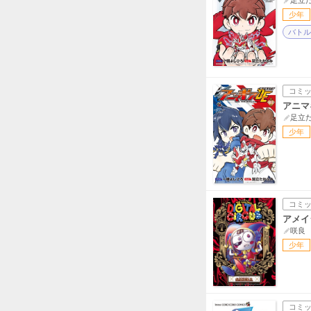
足立
少年
バトル
コミ
アニマ
足立
少年
コミ
アメイ
咲良
少年
コミ