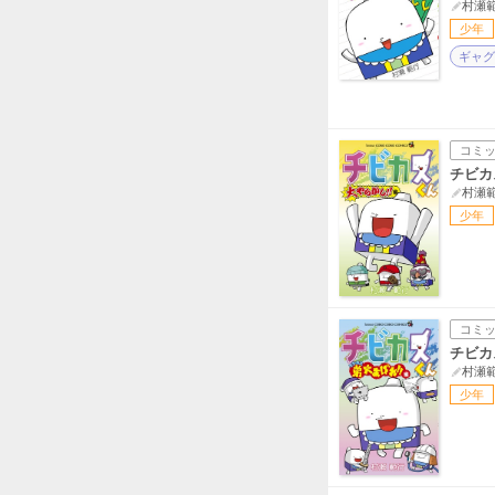
村瀬
少年
ギャグ
コミ
チビカ
村瀬
少年
コミ
チビカ
村瀬
少年