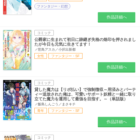
ファンタジー・幻想
作品詳細へ
コミック
公爵家に生まれて初日に跡継ぎ失格の烙印を押されまし
たが今日も元気に生きてます！
世鳥アスカ／小択出新都
女性
ファンタジー・SF
作品詳細へ
コミック
貸した魔力は【リボ払い】で強制徴収～用済みとパーテ
ィー追放された俺は、可愛いサポート妖精と一緒に取り
立てた魔力を運用して最強を目指す。～（単話版）
飯島しんごう／まさキチ
青年
ファンタジー・SF
作品詳細へ
コミック