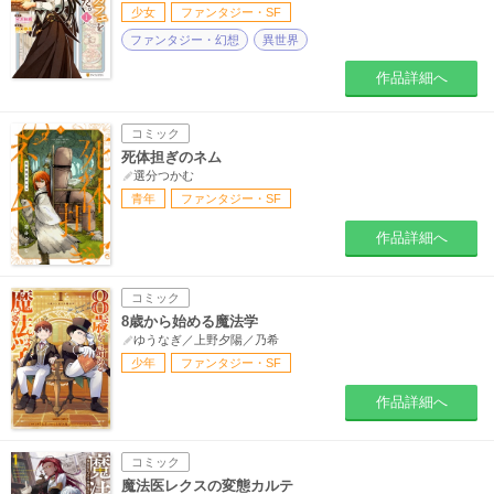
少女
ファンタジー・SF
ファンタジー・幻想
異世界
作品詳細へ
コミック
死体担ぎのネム
選分つかむ
青年
ファンタジー・SF
作品詳細へ
コミック
8歳から始める魔法学
ゆうなぎ／上野夕陽／乃希
少年
ファンタジー・SF
作品詳細へ
コミック
魔法医レクスの変態カルテ