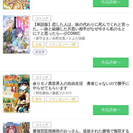
作品詳細へ
コミック
【単話版】恋した人は、妹の代わりに死んでくれと言っ
た。―妹と結婚した片思い相手がなぜ今さら私のもと
に？と思ったら―@COMIC
家守まき／永野水貴／とよた瑣織
少女
ファンタジー・SF
異世界
作品詳細へ
コミック
余りモノ異世界人の自由生活 勇者じゃないので勝手に
やらせてもらいます
村松麻由／藤森フクロウ
青年
ファンタジー・SF
作品詳細へ
コミック
最強宮廷指南役のおっさん、追放された僻地で無双する