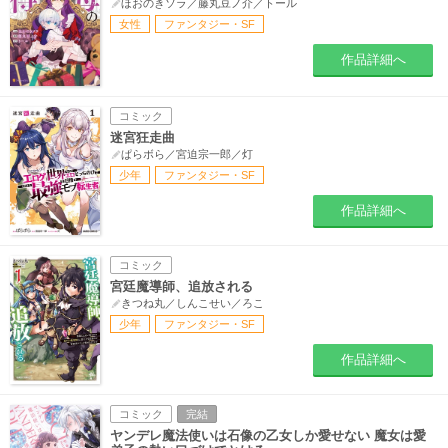
ほおのきソラ／藤丸豆ノ介／トール
女性
ファンタジー・SF
作品詳細へ
コミック
迷宮狂走曲
ぱらボら／宮迫宗一郎／灯
少年
ファンタジー・SF
作品詳細へ
コミック
宮廷魔導師、追放される
きつね丸／しんこせい／ろこ
少年
ファンタジー・SF
作品詳細へ
コミック
完結
ヤンデレ魔法使いは石像の乙女しか愛せない 魔女は愛