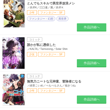
とんでもスキルで異世界放浪メシ
赤岸K／江口連／雅／赤岸Ｋ
少年
ファンタジー・SF
ファンタジー・幻想
異世界
作品詳細へ
コミック
誰かが私に憑依した
KALTA／Tamseong／Solar Shin
少女
ファンタジー・SF
作品詳細へ
コミック
無気力ニートな元神童、冒険者になる
緑茶こいめ／ぺもぺもさん／福きつね
少年
ファンタジー・SF
作品詳細へ