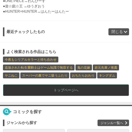
●ONE PIECE→わんぴーす
●遊☆戯☆王 →ゆうぎおう
●HUNTER×HUNTER→はんたーはんたー
最近チェックしたもの
閉じる
よく検索される作品はこちら
今夜もシリアルキラーと待ち合わせ
追放された転生重騎士はゲーム知識で無双する
鬼の花嫁
岩元先輩ノ推薦
ヤニねこ
スーパーの裏でヤニ吸うふたり
おちたらおわり
キングダム
トップページへ
コミックを探す
ジャンルから探す
ジャンル一覧へ