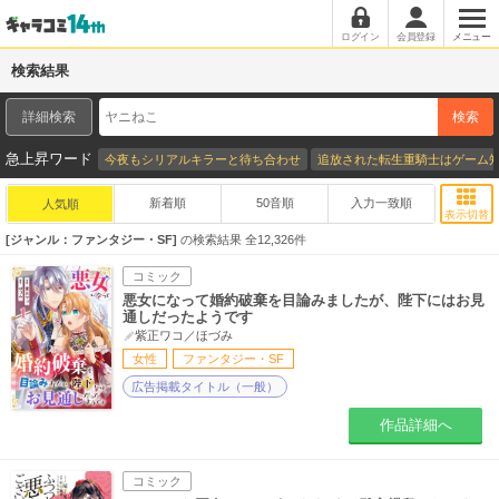
ログイン
会員登録
メニュー
検索結果
詳細検索
検索
急上昇ワード
今夜もシリアルキラーと待ち合わせ
追放された転生重騎士はゲーム
新着順
50音順
入力一致順
人気順
表示切替
ジャンル：ファンタジー・SF
の検索結果 全
12,326
件
コミック
悪女になって婚約破棄を目論みましたが、陛下にはお見
通しだったようです
紫正ワコ／ほづみ
女性
ファンタジー・SF
広告掲載タイトル（一般）
作品詳細へ
コミック