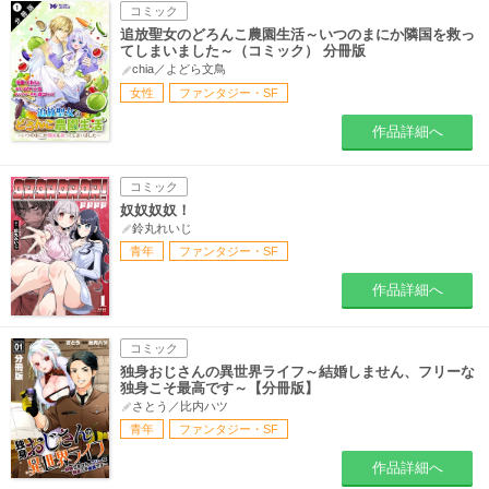
コミック
追放聖女のどろんこ農園生活～いつのまにか隣国を救っ
てしまいました～（コミック） 分冊版
chia／よどら文鳥
女性
ファンタジー・SF
作品詳細へ
コミック
奴奴奴奴！
鈴丸れいじ
青年
ファンタジー・SF
作品詳細へ
コミック
独身おじさんの異世界ライフ～結婚しません、フリーな
独身こそ最高です～【分冊版】
さとう／比内ハツ
青年
ファンタジー・SF
作品詳細へ