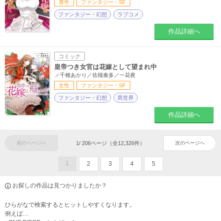
青年
ファンタジー・SF
ファンタジー・幻想
ラブコメ
作品詳細へ
コミック
皇帝つき女官は花嫁として望まれ中
千種あかり／佐槻奏多／一花夜
女性
ファンタジー・SF
ファンタジー・幻想
異世界
作品詳細へ
前のページへ
1
/
206
ページ（全
12,326
件）
次のページへ
1
2
3
4
5
お探しの作品は見つかりましたか？
ひらがなで検索するとヒットしやすくなります。
例えば…