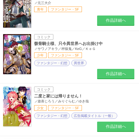
元三大介
青年
ファンタジー・SF
作品詳細へ
コミック
骸骨騎士様、只今異世界へお出掛け中
サワノアキラ／秤猿鬼／KeG／ＫｅＧ
少年
ファンタジー・SF
ファンタジー・幻想
異世界
作品詳細へ
コミック
二度と家には帰りません！
遊喜じろう／みりぐらむ／ゆき哉
少女
ファンタジー・SF
ファンタジー・幻想
広告掲載タイトル（一般）
作品詳細へ