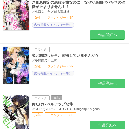
ざまあ確定の悪役令嬢なのに、なぜか最凶パパたちの溺
愛が止まりません！？
七海なむた／踊る毒林檎
女性
ファンタジー・SF
広告掲載タイトル（一般）
作品詳細へ
コミック
私と結婚した事、後悔していませんか？
冬野由乃／五珠
女性
ファンタジー・SF
広告掲載タイトル（一般）
作品詳細へ
コミック
完結
俺だけレベルアップな件
DUBU(REDICE STUDIO)／Chugong／h-goon
少年
ファンタジー・SF
作品詳細へ