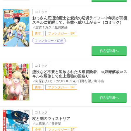
コミック
おっさん底辺治癒士と愛娘の辺境ライフ～中年男が回復
スキルに覚醒して、英雄へ成り上がる～（コミック）
空賀ミガク／飯田栄静
青年
ファンタジー・SF
ファンタジー・幻想
作品詳細へ
コミック
壁役など不要と追放されたＳ級冒険者、≪奴隷解放≫ス
キルを駆使して史上最強の国造り
向原行人(カドカワBOOKS)／日野行望／珈琲猫
青年
ファンタジー・SF
作品詳細へ
コミック
杖と剣のウィストリア
大森藤ノ／青井聖
少年
ファンタジー・SF