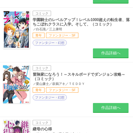
コミック
学園騎士のレベルアップ！レベル1000超えの転生者、落
ちこぼれクラスに入学。そして、（コミック）
白石識／三上康明
青年
ファンタジー・SF
ファンタジー・幻想
作品詳細へ
コミック
冒険家になろう！～スキルボードでダンジョン攻略～
（コミック）
栗山廉士／萩鵜アキ／ＴＥＤＤＹ
青年
ファンタジー・SF
ファンタジー・幻想
作品詳細へ
コミック
継母の心得