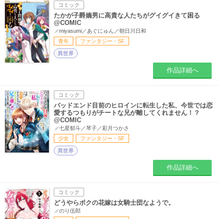
コミック
たかが子爵嫡男に高貴な人たちがグイグイきて困る
@COMIC
miyasumi／あぐにゅん／朝日川日和
青年
ファンタジー・SF
異世界
作品詳細へ
コミック
バッドエンド目前のヒロインに転生した私、今世では恋
愛するつもりがチートな兄が離してくれません！？
@COMIC
七星郁斗／琴子／彩月つかさ
少女
ファンタジー・SF
異世界
作品詳細へ
コミック
どうやらボクの花嫁は女騎士団なようで。
のり伍郎