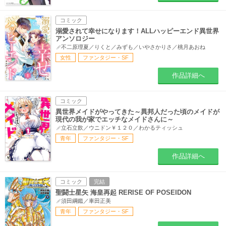
コミック
溺愛されて幸せになります！ALLハッピーエンド異世界
アンソロジー
不二原理夏／りくと／みずも／いやさかりさ／桃月あおね
女性
ファンタジー・SF
作品詳細へ
コミック
異世界メイドがやってきた～異邦人だった頃のメイドが
現代の我が家でエッチなメイドさんに～
立石立飲／ウニドン￥１２０／わかるティッシュ
青年
ファンタジー・SF
作品詳細へ
コミック
完結
聖闘士星矢 海皇再起 RERISE OF POSEIDON
須田綱鑑／車田正美
青年
ファンタジー・SF