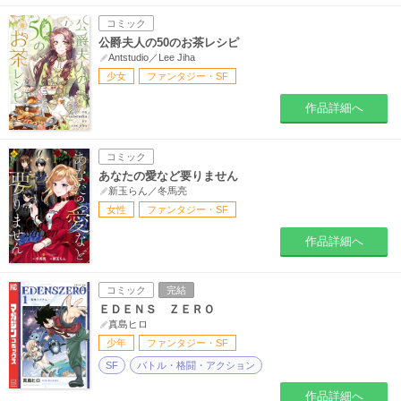
コミック
公爵夫人の50のお茶レシピ
Antstudio／Lee Jiha
少女
ファンタジー・SF
作品詳細へ
コミック
あなたの愛など要りません
新玉らん／冬馬亮
女性
ファンタジー・SF
作品詳細へ
コミック
完結
ＥＤＥＮＳ ＺＥＲＯ
真島ヒロ
少年
ファンタジー・SF
SF
バトル・格闘・アクション
作品詳細へ