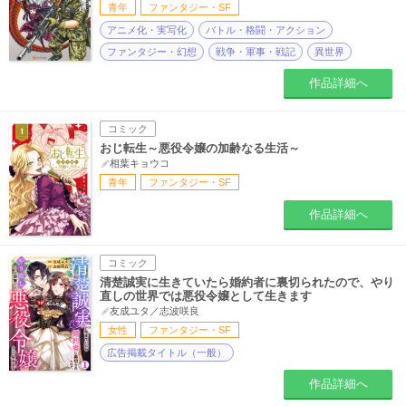
青年
ファンタジー・SF
アニメ化・実写化
バトル・格闘・アクション
ファンタジー・幻想
戦争・軍事・戦記
異世界
作品詳細へ
コミック
おじ転生～悪役令嬢の加齢なる生活～
相葉キョウコ
青年
ファンタジー・SF
作品詳細へ
コミック
清楚誠実に生きていたら婚約者に裏切られたので、やり
直しの世界では悪役令嬢として生きます
友成ユタ／志波咲良
女性
ファンタジー・SF
広告掲載タイトル（一般）
作品詳細へ