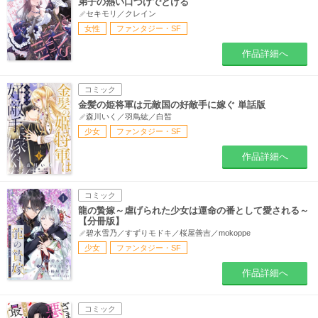
弟子の熱い口づけでとける
セキモリ／クレイン
女性
ファンタジー・SF
作品詳細へ
コミック
金髪の姫将軍は元敵国の好敵手に嫁ぐ 単話版
森川いく／羽鳥紘／白皙
少女
ファンタジー・SF
作品詳細へ
コミック
龍の贄嫁～虐げられた少女は運命の番として愛される～
【分冊版】
碧水雪乃／すずりモドキ／桜屋善吉／mokoppe
少女
ファンタジー・SF
作品詳細へ
コミック