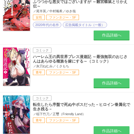
ふつつかな悪女ではございますが ～雛宮蝶鼠とりかえ
伝～
尾羊英／中村颯希／ゆき哉
女性
ファンタジー・SF
2020年代の名作
広告掲載タイトル（一般）
作品詳細へ
コミック
ハーレム王の異世界プレス漫遊記 ～最強無双のおじさ
んはあらゆる種族を嫁にする～（コミック）
灰刃ねむみ／くさもち
青年
ファンタジー・SF
作品詳細へ
コミック
転生したら序盤で死ぬ中ボスだった－ヒロイン眷属化で
生き残る－
稲下竹刀／正璽（Friendly Land）
青年
ファンタジー・SF
作品詳細へ