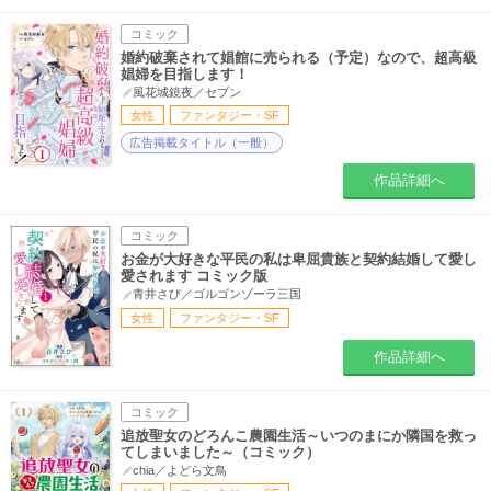
コミック
婚約破棄されて娼館に売られる（予定）なので、超高級
娼婦を目指します！
風花城鏡夜／セブン
女性
ファンタジー・SF
広告掲載タイトル（一般）
作品詳細へ
コミック
お金が大好きな平民の私は卑屈貴族と契約結婚して愛し
愛されます コミック版
青井さび／ゴルゴンゾーラ三国
女性
ファンタジー・SF
作品詳細へ
コミック
追放聖女のどろんこ農園生活～いつのまにか隣国を救っ
てしまいました～（コミック）
chia／よどら文鳥