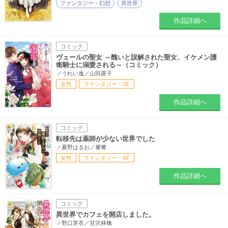
ファンタジー・幻想
異世界
作品詳細へ
コミック
ヴェールの聖女 ～醜いと誤解された聖女、イケメン護
衛騎士に溺愛される～（コミック）
うれい逸／山田露子
女性
ファンタジー・SF
作品詳細へ
コミック
転移先は薬師が少ない世界でした
夏野はるお／饕餮
女性
ファンタジー・SF
作品詳細へ
コミック
異世界でカフェを開店しました。
野口芽衣／甘沢林檎