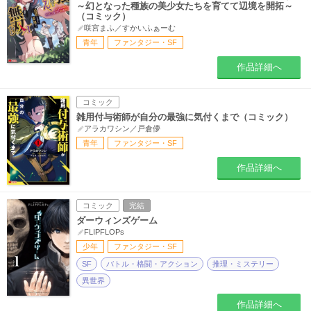
～幻となった種族の美少女たちを育てて辺境を開拓～
（コミック）
咲宮まふ／すかいふぁーむ
青年
ファンタジー・SF
作品詳細へ
コミック
雑用付与術師が自分の最強に気付くまで（コミック）
アラカワシン／戸倉儚
青年
ファンタジー・SF
作品詳細へ
コミック
完結
ダーウィンズゲーム
FLIPFLOPs
少年
ファンタジー・SF
SF
バトル・格闘・アクション
推理・ミステリー
異世界
作品詳細へ