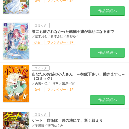
女性
ファンタジー・SF
作品詳細へ
コミック
誰にも愛されなかった醜穢令嬢が幸せになるまで
空木おむ／青季ふゆ／白谷ゆう
少女
ファンタジー・SF
作品詳細へ
コミック
あなたのお城の小人さん ～御飯下さい、働きますっ～
（コミック）
美袋和仁／п猫Ｒ／栗原一実
女性
ファンタジー・SF
作品詳細へ
コミック
ゲート 自衛隊 彼の地にて、斯く戦えり
竿尾悟／柳内たくみ