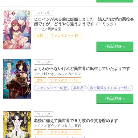
コミック
ヒロインが来る前に妊娠しました 詰んだはずの悪役令
嬢ですが、どうやら違うようです（コミック）
ロゼ／岡保佐優
女性
ファンタジー・SF
作品詳細へ
コミック
よくわからないけれど異世界に転生していたようです
内々けやき／あし／カオミン
少年
ファンタジー・SF
ファンタジー・幻想
異世界
広告掲載タイトル（一般）
作品詳細へ
コミック
老後に備えて異世界で８万枚の金貨を貯めます
モトエ恵介／ＦＵＮＡ／東西
少年
ファンタジー・SF