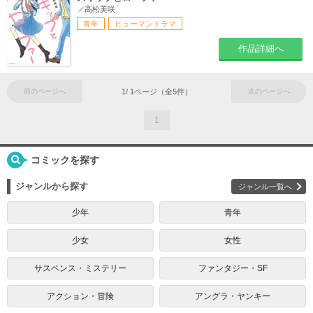
高松美咲
青年
ヒューマンドラマ
作品詳細へ
前のページへ
1
/
1
ページ（全
5
件）
次のページへ
1
コミックを探す
ジャンルから探す
ジャンル一覧へ
少年
青年
少女
女性
サスペンス・ミステリー
ファンタジー・SF
アクション・冒険
アングラ・ヤンキー