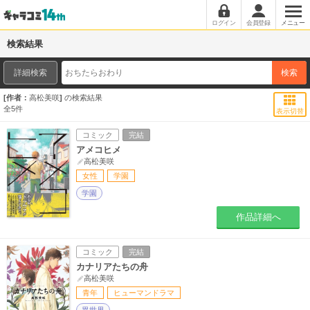
ログイン
会員登録
メニュー
検索結果
詳細検索
検索
作者：
高松美咲
の検索結果
全
5
件
表示切替
コミック
完結
アメコヒメ
高松美咲
女性
学園
学園
作品詳細へ
コミック
完結
カナリアたちの舟
高松美咲
青年
ヒューマンドラマ