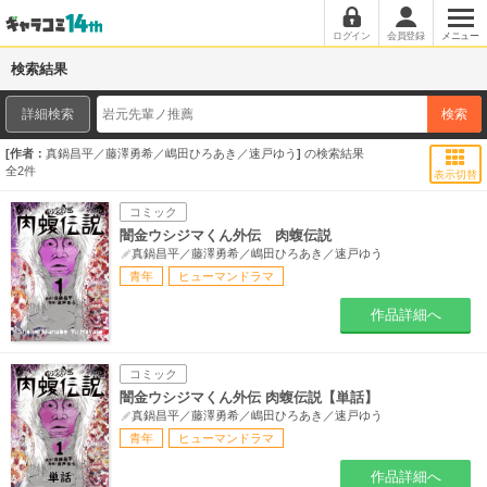
ログイン
会員登録
メニュー
検索結果
詳細検索
検索
作者：
真鍋昌平／藤澤勇希／嶋田ひろあき／速戸ゆう
の検索結果
全
2
件
表示切替
コミック
闇金ウシジマくん外伝 肉蝮伝説
真鍋昌平／藤澤勇希／嶋田ひろあき／速戸ゆう
青年
ヒューマンドラマ
作品詳細へ
コミック
闇金ウシジマくん外伝 肉蝮伝説【単話】
真鍋昌平／藤澤勇希／嶋田ひろあき／速戸ゆう
青年
ヒューマンドラマ
作品詳細へ