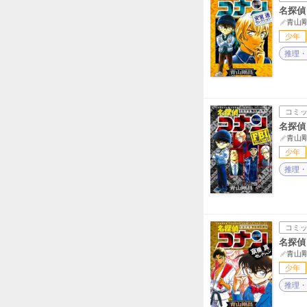
名探偵
青山
少年
推理・
コミ
名探偵
青山
少年
推理・
コミ
名探偵
青山
少年
推理・