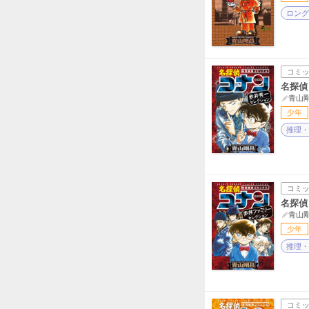
ロング
コミ
名探偵
青山
少年
推理・
コミ
名探偵
青山
少年
推理・
コミ