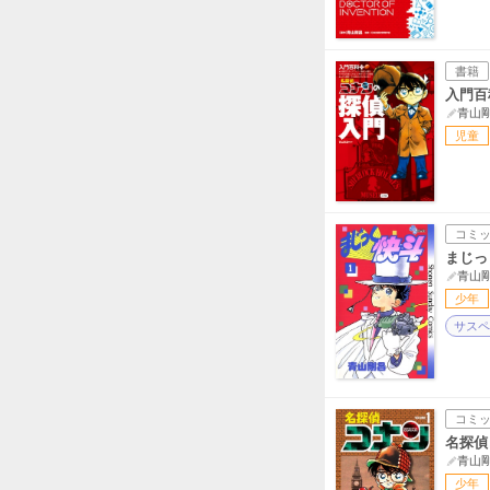
書籍
入門百
青山
児童
コミ
まじっ
青山
少年
サスペ
コミ
名探偵
青山
少年