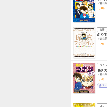
青山
少年
書籍
名探偵
青山
児童
コミ
名探偵
青山
少年
推理・
コミ