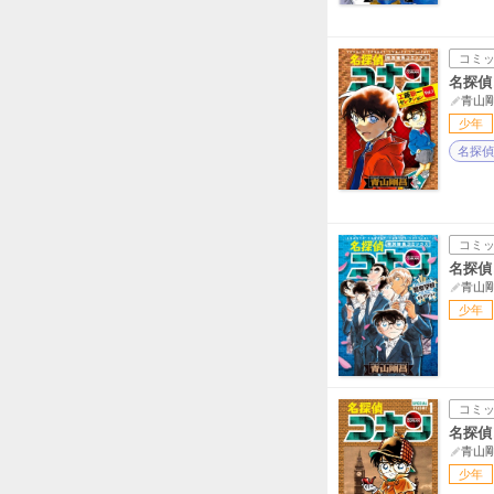
コミ
名探偵
青山
少年
名探偵
コミ
名探偵
青山
少年
コミ
名探偵コ
青山
少年