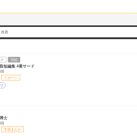
ック
完結
昌短編集 4番サード
剛昌
スポーツ
ツ
博士
剛昌
学習まんが