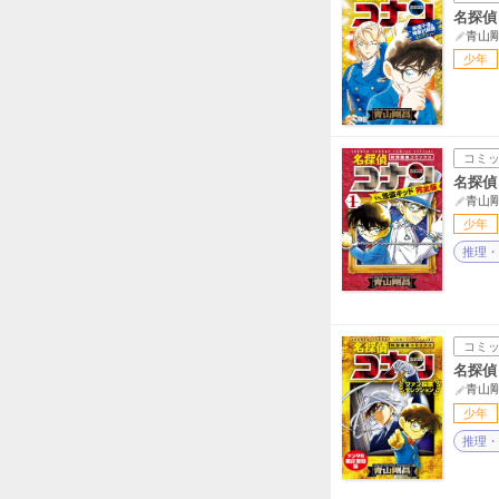
名探偵
青山
少年
コミ
名探偵
青山
少年
推理・
コミ
名探偵
青山
少年
推理・