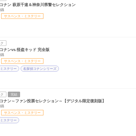
コナン 萩原千速＆神奈川県警セレクション
剛昌
サスペンス・ミステリー
ック
コナンvs.怪盗キッド 完全版
剛昌
サスペンス・ミステリー
ミステリー
名探偵コナンシリーズ
ック
完結
コナン～ファン投票セレクション～【デジタル限定復刻版】
剛昌
サスペンス・ミステリー
ミステリー