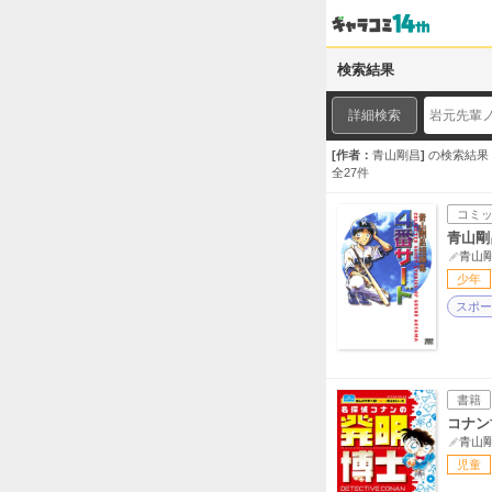
検索結果
詳細検索
作者：
青山剛昌
の検索結果
全
27
件
コミ
青山剛
青山
少年
スポー
書籍
コナン
青山
児童