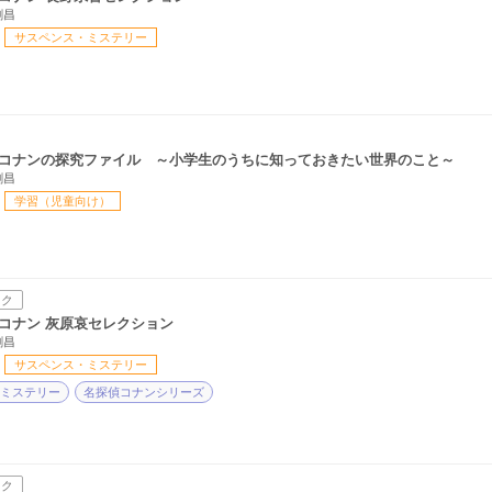
剛昌
サスペンス・ミステリー
コナンの探究ファイル ～小学生のうちに知っておきたい世界のこと～
剛昌
学習（児童向け）
ック
コナン 灰原哀セレクション
剛昌
サスペンス・ミステリー
ミステリー
名探偵コナンシリーズ
ック