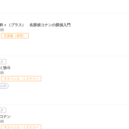
科＋（プラス） 名探偵コナンの探偵入門
剛昌
児童書（推理）
ック
く快斗
剛昌
サスペンス・ミステリー
ンス
ック
コナン
剛昌
サスペンス・ミステリー