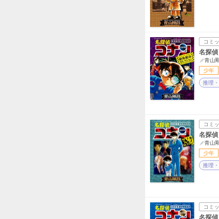
コミ
名探偵
青山
少年
推理・
コミ
名探偵
青山
少年
推理・
コミ
名探偵