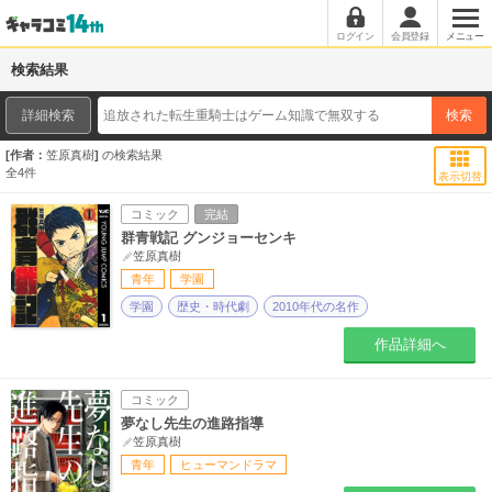
ログイン
会員登録
メニュー
検索結果
詳細検索
検索
作者：
笠原真樹
の検索結果
全
4
件
表示切替
コミック
完結
群青戦記 グンジョーセンキ
笠原真樹
青年
学園
学園
歴史・時代劇
2010年代の名作
作品詳細へ
コミック
夢なし先生の進路指導
笠原真樹
青年
ヒューマンドラマ