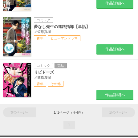
作品詳細へ
コミック
夢なし先生の進路指導【単話】
笠原真樹
青年
ヒューマンドラマ
作品詳細へ
コミック
完結
リビドーズ
笠原真樹
青年
その他
作品詳細へ
前のページへ
1
/
1
ページ（全
4
件）
次のページへ
1