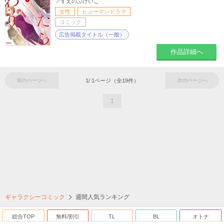
すえのぶけいこ
女性
ヒューマンドラマ
コミック
広告掲載タイトル（一般）
作品詳細へ
前のページへ
1
/
1
ページ（全
19
件）
次のページへ
1
ギャラクシーコミック
週間人気ランキング
総合TOP
無料/割引
TL
BL
オトナ