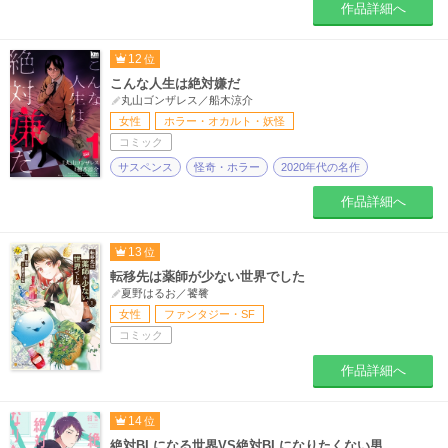
作品詳細へ
12
位
こんな人生は絶対嫌だ
丸山ゴンザレス／船木涼介
女性
ホラー・オカルト・妖怪
コミック
サスペンス
怪奇・ホラー
2020年代の名作
作品詳細へ
13
位
転移先は薬師が少ない世界でした
夏野はるお／饕餮
女性
ファンタジー・SF
コミック
作品詳細へ
14
位
絶対BLになる世界VS絶対BLになりたくない男