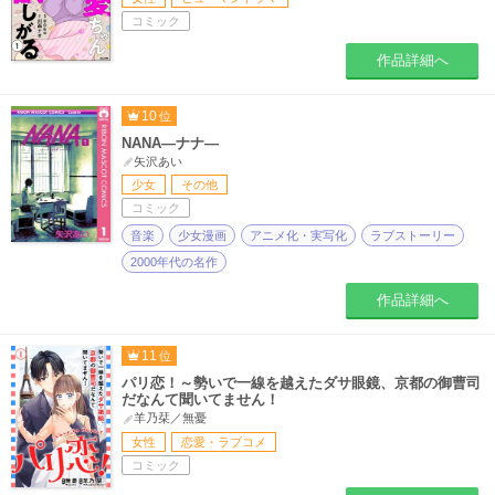
コミック
作品詳細へ
10
位
NANA―ナナ―
矢沢あい
少女
その他
コミック
音楽
少女漫画
アニメ化・実写化
ラブストーリー
2000年代の名作
作品詳細へ
11
位
パリ恋！～勢いで一線を越えたダサ眼鏡、京都の御曹司
だなんて聞いてません！
羊乃栞／無憂
女性
恋愛・ラブコメ
コミック