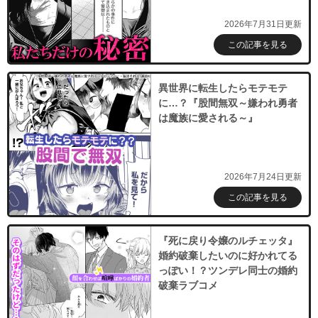
2026年7月31日更新
この記事を見る
異世界に転生したらモテモテ
に…？『股間無双～嫌われ勇者
は魔族に愛される～』
2026年7月24日更新
この記事を見る
『死に戻り令嬢のルチェッタ』
婚約破棄したいのに好かれてる
っぽい！？ツンデレ同士の婚約
破棄ラブコメ