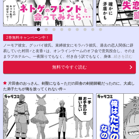
2
巻無料キャンペーン中！
ノーモア彼女。グッバイ彼氏。束縛彼女にモラハラ彼氏、過去の恋人関係に辟
易していた村田♂と友香♀は、オンラインゲームのオフ会で意気投合し、そのま
まラブホテルへ。一夜限りでもなく、付き合う訳でもなく、身体
...続きを読む
無料で今すぐ読む
片田舎のおっさん、剣聖になる～ただの田舎の剣術師範だったのに、大成し
た弟子たちが俺を放ってくれない件～