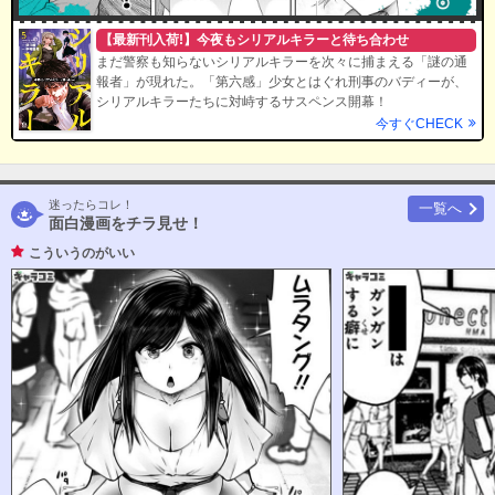
【最新刊入荷!】今夜もシリアルキラーと待ち合わせ
まだ警察も知らないシリアルキラーを次々に捕まえる「謎の通
報者」が現れた。「第六感」少女とはぐれ刑事のバディーが、
シリアルキラーたちに対峙するサスペンス開幕！
今すぐCHECK
迷ったらコレ！
一覧へ
面白漫画をチラ見せ！
こういうのがいい