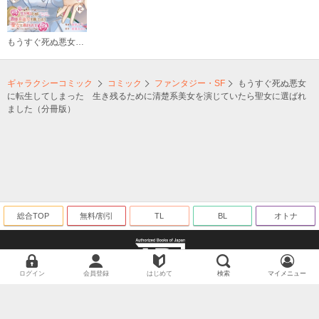
もうすぐ死ぬ悪女に転生してしまった 生き残るために清楚系美女を演じていたら聖女に選ばれました（分冊版）
ギャラクシーコミック
コミック
ファンタジー・SF
もうすぐ死ぬ悪女
に転生してしまった 生き残るために清楚系美女を演じていたら聖女に選ばれ
ました（分冊版）
総合TOP
無料/割引
TL
BL
オトナ
ログイン
会員登録
はじめて
検索
マイメニュー
海賊版に関する取り組みについて