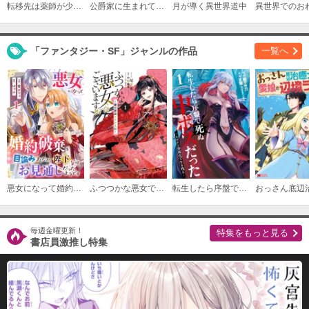
転移先は薬師が少ない世界でした
公爵家に生まれて初日に跡継ぎ失格の烙印を押されましたが今日も元気に生きてます！
月が導く異世界道中
「ファンタジー・SF」ジャンルの作品
一覧へ
悪女になって婚約破棄を目論みましたが、陛下にはお見通しだったようです
ふつつかな悪女ではございますが ～雛宮蝶鼠とりかえ伝～
転生したら序盤で死ぬ中ボスだった－ヒロイン眷属化で生き残る－
毎週金曜更新！
特集をもっと見る
書店員激推し特集