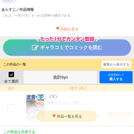
あらすじ／作品情報
これは、一匹の王にまつわる闘争の物語である。
サザードン迷宮の地下十階層。
密かに生まれ出でしは、一匹のミノタウロス。
ただひたすらに強敵を求め続ける、規定外の魔獣であった。
名だたる冒険者たちが戦いを挑むが、その闘争本能の前に敗れ去る。
やがては、ミノタウロスは想像を絶する強さを身につけていく。
ギャラコミでコミックを読む
そして迷宮のルールすら超えた存在と化すが……！？
迷宮の王
タイトル
この作品の一覧
最新から表示する
Ｋ９／小林裕和／支援ＢＩＳ
作者
会員登録して
少年
／
その他
合計
0
pt
ジャンル
購入する
全て選択
月刊少年シリウス
掲載誌
1巻ずつ購入
選択
講談社
出版社
（１）
必要ポイント：
720
購入する
（２）
この作品を共有する