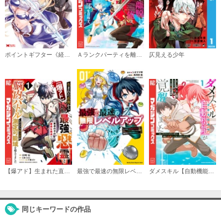
ポイントギフター《経験値分配能力者》の異世界最強ソロライフ ～ブラックギルドから解放された男は万能最強職として無双する～（コミック）
Ａランクパーティを離脱した俺は、元教え子たちと迷宮深部を目指す。
仄見える少年
【爆アド】生まれた直後から最強悪霊と脳内バトルしてたら魔力量が測定可能域を超えてました～悪憑の子の謙虚な覇道～
最強で最速の無限レベルアップ
ダメスキル【自動機能】が覚醒しました～あれ、ギルドのスカウトの皆さん、俺を「いらない」って言ってませんでした？～
同じキーワードの作品