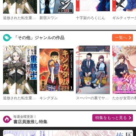
追放された転生重騎士はゲーム知識で無双する
新宿スワン
十字架のろくにん
ギルティサー
「その他」ジャンルの作品
一覧へ
追放された転生重騎士はゲーム知識で無双する
キングダム
スーパーの裏でヤニ吸うふたり
毎週金曜更新！
特集をもっと見る
書店員激推し特集