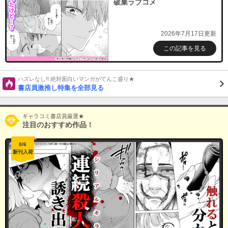
破棄ラブコメ
2026年7月17日更新
この記事を見る
ハズレなし!! 絶対面白いマンガがてんこ盛り★
書店員激推し特集を全部見る
ギャラコミ書店員厳選★
注目のおすすめ作品！
8/6
新刊入荷