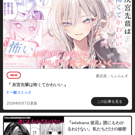
NEW
書店員：らふらんす
『 灰宮先輩は怖くてかわいい 』
# 一般コミック
この記事を見る
2026年8月7日更新
『adabana 徒花』誰にもわか
るわけない。私たちだけの秘密