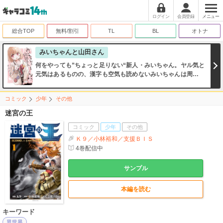
ログイン
会員登録
メニュー
総合TOP
無料/割引
TL
BL
オトナ
みいちゃんと山田さん
何をやっても”ちょっと足りない“新人・みいちゃん。ヤル気と
元気はあるものの、漢字も空気も読めないみいちゃんは周りか
ら馬鹿にされ…
コミック
少年
その他
迷宮の王
コミック
少年
その他
Ｋ９／小林裕和／支援ＢＩＳ
4
巻配信中
サンプル
本編を読む
キーワード
異世界