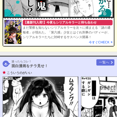
【最新刊入荷!】今夜もシリアルキラーと待ち合わせ
まだ警察も知らないシリアルキラーを次々に捕まえる「謎の通
報者」が現れた。「第六感」少女とはぐれ刑事のバディーが、
シリアルキラーたちに対峙するサスペンス開幕！
今すぐCHECK
迷ったらコレ！
一覧へ
面白漫画をチラ見せ！
こういうのがいい