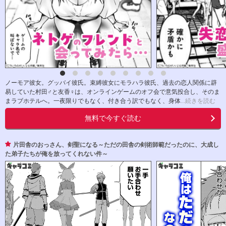
ノーモア彼女。グッバイ彼氏。束縛彼女にモラハラ彼氏、過去の恋人関係に辟
易していた村田♂と友香♀は、オンラインゲームのオフ会で意気投合し、そのま
まラブホテルへ。一夜限りでもなく、付き合う訳でもなく、身体
...続きを読む
無料で今すぐ読む
片田舎のおっさん、剣聖になる～ただの田舎の剣術師範だったのに、大成し
た弟子たちが俺を放ってくれない件～