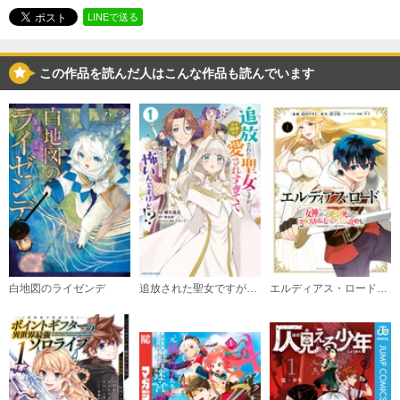
必要ポイント：
720
LINEで送る
購入する
この作品を読んだ人はこんな作品も読んでいます
（３）
必要ポイント：
720
購入する
（４）
必要ポイント：
720
購入する
白地図のライゼンデ
追放された聖女ですが、実は国中から愛されすぎてて怖いんですけど！？ ～聖女イヴリンと愉快な（？）仲間たち～
エルディアス・ロード 女神にもらった絶対死なない究極スキルで七つのダンジョンを攻略する