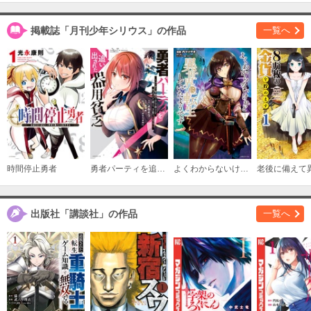
掲載誌「月刊少年シリウス」の作品
一覧へ
時間停止勇者
勇者パーティを追い出された器用貧乏 ～パーティ事情で付与術士をやっていた剣士、万能へと至る～
よくわからないけれど異世界に転生していたようです
出版社「講談社」の作品
一覧へ