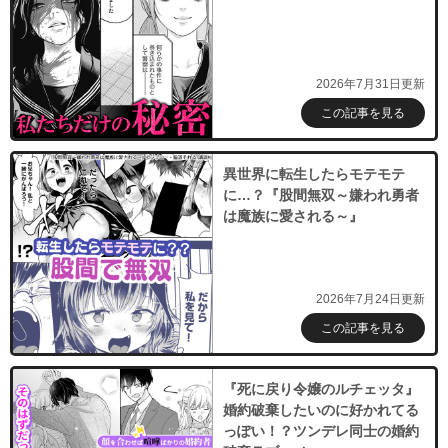
2026年7月31日更新
この記事を見る
異世界に転生したらモテモテ
に…？『股間無双～嫌われ勇者
は魔族に愛される～』
2026年7月24日更新
この記事を見る
『死に戻り令嬢のルチェッタ』
婚約破棄したいのに好かれてる
っぽい！？ツンデレ同士の婚約