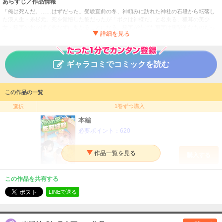
あらすじ／作品情報
「俺は死んだ。……はずだった」受験直前の冬、神頼みに訪れた神社の石段から転落し
た浪人生・糸杉元。死を覚悟した彼だったが「ボクは神様だ」と名乗る、狐耳の美少
女・稲実のおかげで死なずに助かることになる。稲実が告げた事実は衝撃的なものだっ
た。元の命は、彼女の神力によって無理やり「死の淵」に留められているだけ。 彼が生
き延びるための条件は二つ。 一つは、力の供給源である彼女から離れすぎないこと。 も
う一つは、街を騒がせる怪事件『眠り姫事件』を解決すること。最強にして最恐のブラ
コン妹・冴夏や、謎多き情報屋・ファイとの危険な駆け引き。そして、事件の裏に見え
ギャラコミでコミックを読む
隠れする不穏な噂。 調査が進むにつれ、元は忘れていた自身の過去とも向き合うことに
なる。「ボクと元は運命共同体なんだから」自称神様の狐少女と、死にかけの怠惰な浪
人生。 奇妙な共同生活の中で育まれる絆と、過去から続く切ない因縁。 果たして元は事
件を解決し、本当の意味で「生きる」ことができるのか――？
この作品の一覧
1巻ずつ購入
選択
忘られ狐の生存試験
タイトル
本編
上月ケイ／かたあげ
作者
必要ポイント：
620
文芸
／
ライトノベル
ジャンル
掲載誌
購入する
如月企画
出版社
この作品を共有する
LINEで送る