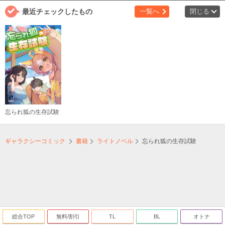
最近チェックしたもの
一覧へ
閉じる
忘られ狐の生存試験
ギャラクシーコミック
書籍
ライトノベル
忘られ狐の生存試験
総合TOP
無料/割引
TL
BL
オトナ