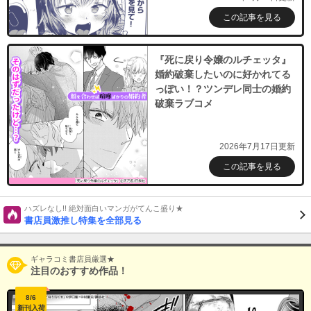
この記事を見る
『死に戻り令嬢のルチェッタ』
婚約破棄したいのに好かれてる
っぽい！？ツンデレ同士の婚約
破棄ラブコメ
2026年7月17日更新
この記事を見る
ハズレなし!! 絶対面白いマンガがてんこ盛り★
書店員激推し特集を全部見る
ギャラコミ書店員厳選★
注目のおすすめ作品！
8/6
新刊入荷