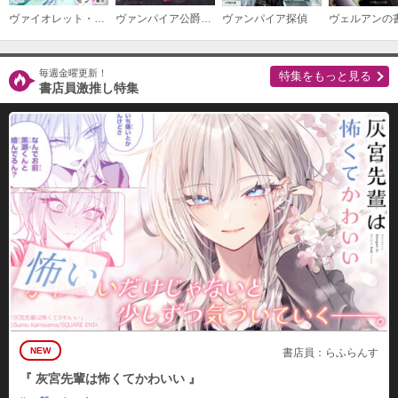
ヴァイオレット・キャンベルは『悪役令嬢』を演じない
ヴァンパイア公爵と生贄妻～貧乏令嬢の就職先は吸血鬼公爵の花嫁～
ヴァンパイア探偵
ヴェルアンの
毎週金曜更新！
特集をもっと見る
書店員激推し特集
NEW
書店員：らふらんす
『 灰宮先輩は怖くてかわいい 』