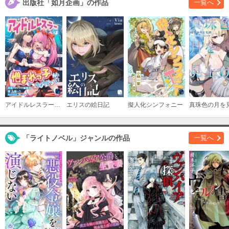
出版社「如月企画」の作品
一覧へ
アイドルレスラーは憎まれっ子がちょうどいい
エリスの絵日記
擬人化シンフォニー
「ライトノベル」ジャンルの作品
一覧へ