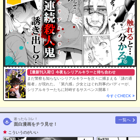
【最新刊入荷!】今夜もシリアルキラーと待ち合わせ
まだ警察も知らないシリアルキラーを次々に捕まえる「謎の通
報者」が現れた。「第六感」少女とはぐれ刑事のバディーが、
シリアルキラーたちに対峙するサスペンス開幕！
今すぐCHECK
迷ったらコレ！
一覧へ
面白漫画をチラ見せ！
こういうのがいい