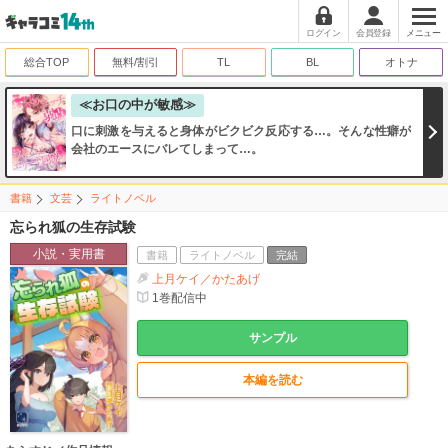
ログイン
会員登録
メニュー
総合TOP
無料/割引
TL
BL
オトナ
≪お口の中が敏感≫
口に刺激を与えると身体がビクビク反応する…。そんな性癖が
会社のエースにバレてしまって…。
書籍
文芸
ライトノベル
忘られ狐の生存試験
小説・実用書
書籍
ライトノベル
完結
上月ケイ／かたあげ
1
巻配信中
サンプル
本編を読む