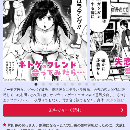
ノーモア彼女。グッバイ彼氏。束縛彼女にモラハラ彼氏、過去の恋人関係に辟
易していた村田♂と友香♀は、オンラインゲームのオフ会で意気投合し、そのま
まラブホテルへ。一夜限りでもなく、付き合う訳でもなく、身体
...続きを読む
無料で今すぐ読む
片田舎のおっさん、剣聖になる～ただの田舎の剣術師範だったのに、大成し