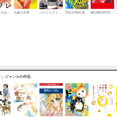
はじめてのセフレ【単話】
九条の大罪
パーフェクトグリッター
TSUYOSHI 誰も勝てない、アイツには
MUJINA INTO THE DEEP
ト」ジャンルの作品