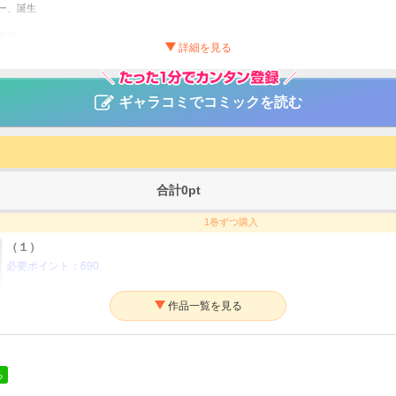
ー、誕生
星野スズは、
動物保護活動家・久我に出会う。
コを一匹残らず保護する久我を見て、
な自分から変わりたいと思い始める…
日々を奮闘する者たちの人間ドラマ、開幕―!!
ギャラコミでコミックを読む
ってやる
太郎
生き物・ペット
合計
0
pt
ワン
1巻ずつ購入
（１）
必要ポイント：
690
（２）
必要ポイント：
690
る