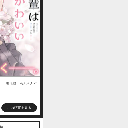
書店員：らふらんす
この記事を見る
密