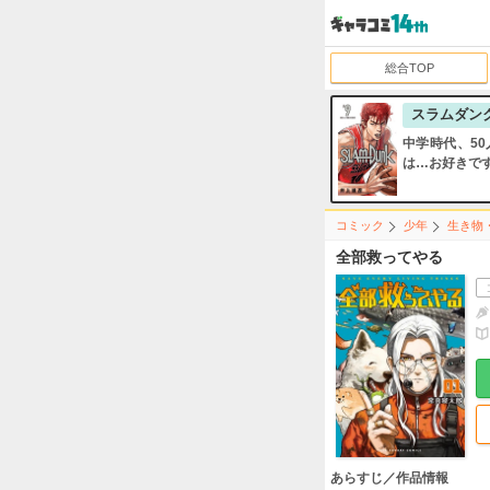
総合TOP
スラムダン
中学時代、5
は…お好きで
コミック
少年
生き物
全部救ってやる
あらすじ／作品情報