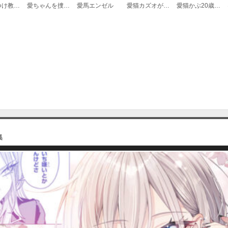
愛犬しつけ教室 プラスわんっ！
愛ちゃんを捜して
愛馬エンゼル
愛猫カズオがドM
愛猫かぶ20歳まで一緒にいたかった～高齢猫を看取るまで～
集