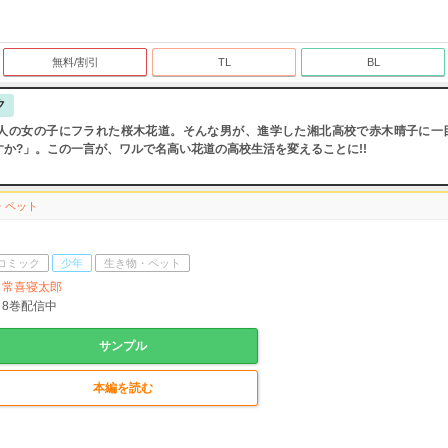
無料/割引
TL
BL
ク
0人の女の子にフラれた桜木花道。そんな男が、進学した湘北高校で赤木晴子に一目
すか?」。この一言が、ワルで名高い花道の高校生活を変えることに!!
・ペット
コミック
少年
生き物・ペット
常喜寝太郎
8
巻配信中
サンプル
本編を読む