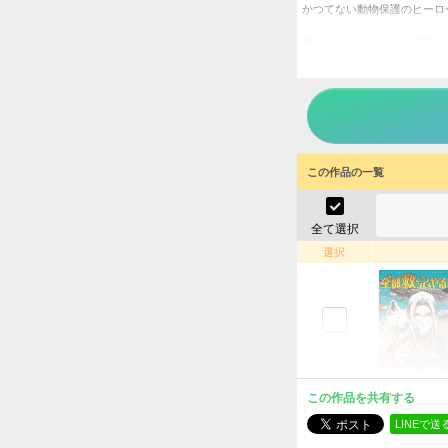
かつてない動物保護のヒーロ
東京でスタイリストを目指す
競争に疲れて戻った地元で、
劣悪な環境で大量繁殖したネ
星野は、自分のことで精一杯
汗にまみれ、動物にまみれ、
全部救
タイトル
常喜寝
作者
この作品の一覧
少年
／
ジャンル
マンガ
掲載誌
全て選択
選択
小学館
出版社
この作品を共有する
LINEで送