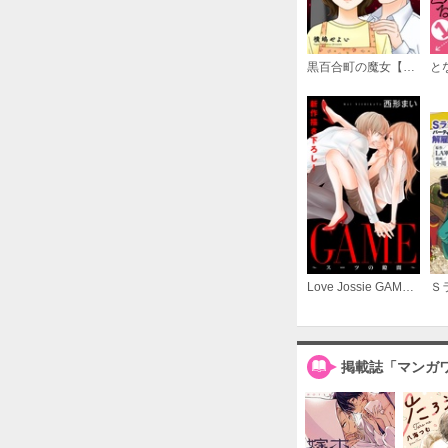
黒百合町の魔女【単行本版／描き下ろしオマケつき】
Love Jossie GAME～スーツの隙間～
掲載誌「マンガ