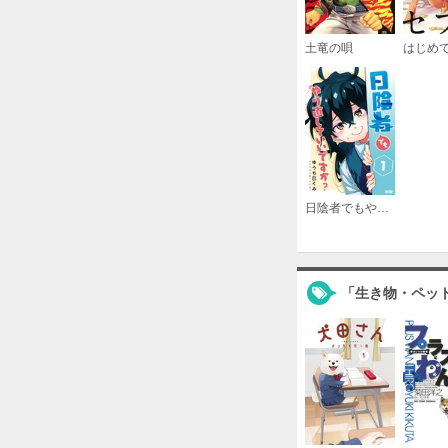
土竜の唄
日陰者でもやり直していいですか？
「生き物・ペッ