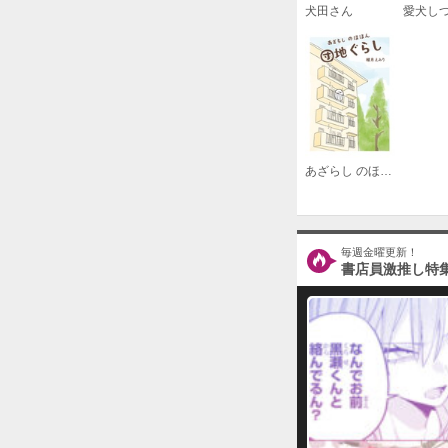
犬田さん
あざらし のほほん団地ぐらし
毎週金曜更新！
書店員激推し特