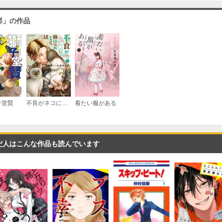
郎」の作品
（３）
必要ポイント：
690
（４）
必要ポイント：
690
子堂賢
不良がネコに助けられてく話【電子単行本】
着たい服がある
（５）
だ人はこんな作品も読んでいます
必要ポイント：
690
（６）
必要ポイント：
690