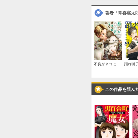
著者「常喜寝太
不良がネコに助けられてく話【分冊版】
踊れ獅
この作品を読ん