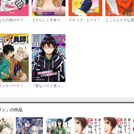
（７）
となりの席のヤツがそういう目で見てくる
ブスらしく不幸でいろよ！
スキップ・ビート！
必要ポイント：
690
（８）
必要ポイント：
690
Ｓランクパーティから解雇された【呪具師】～『呪いのアイテム』しか作れませんが、その性能はアーティファクト級なり……！～
「変なバイト見つけた」時給××万円の理由がヤバすぎる
ワン」の作品