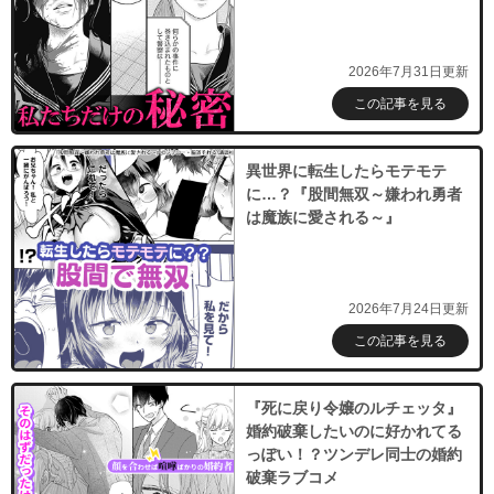
2026年7月31日更新
この記事を見る
異世界に転生したらモテモテ
に…？『股間無双～嫌われ勇者
は魔族に愛される～』
2026年7月24日更新
この記事を見る
『死に戻り令嬢のルチェッタ』
婚約破棄したいのに好かれてる
っぽい！？ツンデレ同士の婚約
破棄ラブコメ