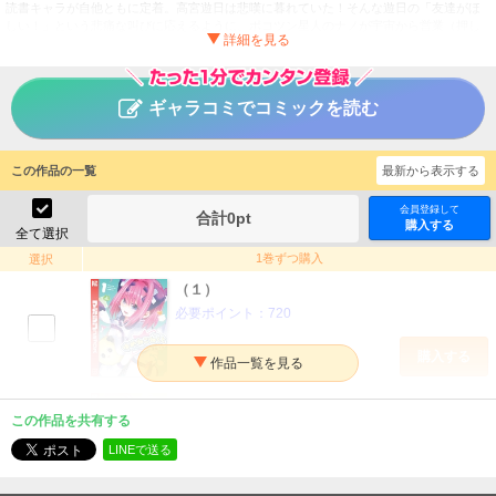
読書キャラが自他ともに定着。高宮遊日は悲嘆に暮れていた！そんな遊日の「友達がほ
しい！」という悲痛な叫びに応えるように、ポコツン星人のナノが宇宙から営業（押し
売り）にやってきて……。ナノのトンデモ商品によって、遊日の高校生活は更なる混迷
を極めていく！！ かわいくて、ちょっぴり刺激的な、宇宙スケールのドタバタコメデ
ィ開幕！！
ギャラコミでコミックを読む
ゆめねこねくと
タイトル
澤田コウ
作者
この作品の一覧
最新から表示する
少年
／
ギャグ・コメディ
ジャンル
会員登録して
週刊少年マガジン
掲載誌
合計
0
pt
購入する
全て選択
講談社
出版社
1巻ずつ購入
選択
（１）
必要ポイント：
720
購入する
（２）
この作品を共有する
必要ポイント：
720
LINEで送る
購入する