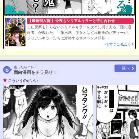
【最新刊入荷!】今夜もシリアルキラーと待ち合わせ
まだ警察も知らないシリアルキラーを次々に捕まえる「謎の通
報者」が現れた。「第六感」少女とはぐれ刑事のバディーが、
シリアルキラーたちに対峙するサスペンス開幕！
今すぐCHECK
迷ったらコレ！
一覧へ
面白漫画をチラ見せ！
こういうのがいい