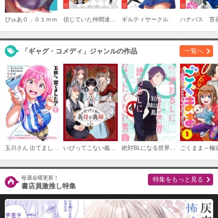
必要ポイント：
720
ぴゅあ０．０１ｍｍ
信じていた仲間達にダンジョン奥地で殺されかけたがギフト『無限ガチャ』でレベル９９９９の仲間達を手に入れて元パーティーメンバーと世界に復讐＆『ざまぁ！』します！
ギルティサークル
購入する
（８）
「ギャグ・コメディ」ジャンルの作品
一覧へ
必要ポイント：
720
購入する
（９）
必要ポイント：
720
購入する
玉川さん 出てました？
いびってこない義母と義姉
絶対BLになる世界VS絶対BLになりたくない男
毎週金曜更新！
特集をもっと見る
書店員激推し特集