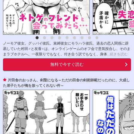
ノーモア彼女。グッバイ彼氏。束縛彼女にモラハラ彼氏、過去の恋人関係に辟
易していた村田♂と友香♀は、オンラインゲームのオフ会で意気投合し、そのま
まラブホテルへ。一夜限りでもなく、付き合う訳でもなく、身体
...続きを読む
無料で今すぐ読む
片田舎のおっさん、剣聖になる～ただの田舎の剣術師範だったのに、大成し
た弟子たちが俺を放ってくれない件～