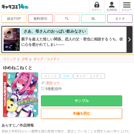
ログイン
会員登録
メニュー
総合TOP
無料/割引
TL
BL
オトナ
さあ、母さんのおっぱい飲みなさい
親子を超えた怪しい関係。恋人の父・哲也に相談するうち、彼
に心を惹かれてしまい――
コミック
少年
ギャグ・コメディ
ゆめねこねくと
コミック
少年
ギャグ・コメディ
澤田コウ
9
巻配信中
サンプル
本編を読む
あらすじ／作品情報
高校入学初日から一週間を謎の高熱で病欠。孤立していることを隠すために作り上げた