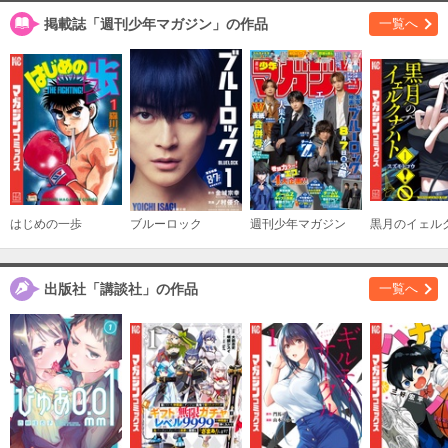
（３）
掲載誌「週刊少年マガジン」の作品
一覧へ
必要ポイント：
720
購入する
（４）
必要ポイント：
720
購入する
（５）
はじめの一歩
ブルーロック
週刊少年マガジン
必要ポイント：
720
購入する
出版社「講談社」の作品
一覧へ
（６）
必要ポイント：
720
購入する
（７）