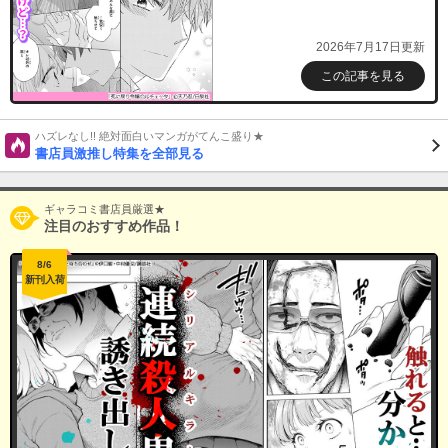
2026年7月17日更新
この記事を見る
ハズレなし!! 絶対面白いマンガがてんこ盛り★
書店員激推し特集を全部見る
ギャラコミ書店員厳選★
注目のおすすめ作品！
8/6
新刊入荷