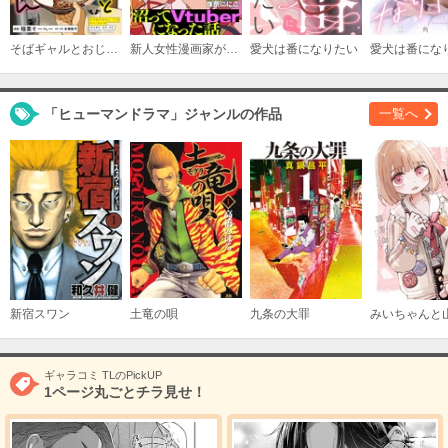
購入する
そばギャルとおじさん
新人女性漫画家がネットセックスに沼ってVtuberになった話【分冊版】
愛犬は番になりたい
7
必要ポイント：
200
「ヒューマンドラマ」ジャンルの作品
一覧へ
購入する
8
必要ポイント：
150
購入する
9
必要ポイント：
200
新宿スワン
土竜の唄
九条の大罪
購入する
ギャラコミ TLのPickUP
10
1ページ丸ごとチラ見せ！
必要ポイント：
200