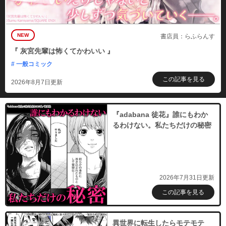
NEW
書店員：らふらんす
『 灰宮先輩は怖くてかわいい 』
# 一般コミック
この記事を見る
2026年8月7日更新
『adabana 徒花』誰にもわか
るわけない。私たちだけの秘密
2026年7月31日更新
この記事を見る
異世界に転生したらモテモテ