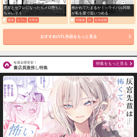
購入する
悪友とセフレになったらメロ堕ちし
抱かれてたまるか！～ライバル同期
ちゃいそう
が私を愛で追いつめる
19
親友
セフレ
大学生
対格差
OL
社内恋愛
必要ポイント：
200
おすすめのTL作品をもっと見る
購入する
20
必要ポイント：
200
毎週金曜更新！
特集をもっと見る
書店員激推し特集
購入する