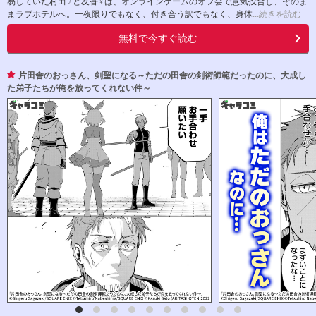
易していた村田♂と友香♀は、オンラインゲームのオフ会で意気投合し、そのま
まラブホテルへ。一夜限りでもなく、付き合う訳でもなく、身体
...続きを読む
無料で今すぐ読む
片田舎のおっさん、剣聖になる～ただの田舎の剣術師範だったのに、大成し
た弟子たちが俺を放ってくれない件～