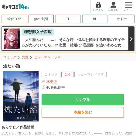
ログイン
会員登録
メニュー
総合TOP
無料/割引
TL
BL
オトナ
理想郷女子図鑑
「人生詰んだ――…」 そんな時、悩みを解決する理想のアイテ
ムが売っていたら…!? 恋愛・結婚に“理想郷”を追い求める女子
たちが不思議な道具に出会い、運命を変えていく――！ スリル
満点、予測不能な『世にも奇妙なマリッジ・ストーリー』開
コミック
女性
ヒューマンドラマ
幕!!
煙たい話
コミック
女性
ヒューマンドラマ
林史也
46
巻配信中
サンプル
本編を読む
あらすじ／作品情報
恋人とも、友人とも、家族とも違う。それでも君の隣にいたい――。自分たちだけの関