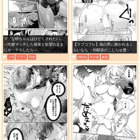
購入する
15
必要ポイント：
200
マゾな梢ちゃんはひどくされたい。
購入する
～性癖マッチした後輩と欲望のまま
【ラブコフレ】他の男に抱かれるく
にセックスしたら～
らいなら －幼馴染のこじらせ愛－
16
ドM
アプリ
同僚
幼馴染
年の差
嫉妬
必要ポイント：
200
購入する
17
必要ポイント：
200
購入する
18
必要ポイント：
200