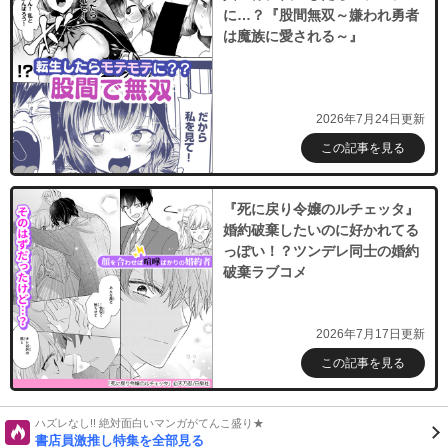
に…？『股間無双～嫌われ勇者
は魔族に愛される～』
2026年7月24日更新
この記事を見る
『死に戻り令嬢のルチェッタ』
婚約破棄したいのに好かれてる
っぽい！？ツンデレ同士の婚約
破棄ラブコメ
2026年7月17日更新
この記事を見る
ハズレなし!! 絶対面白いマンガがてんこ盛り★
書店員激推し特集を全部見る