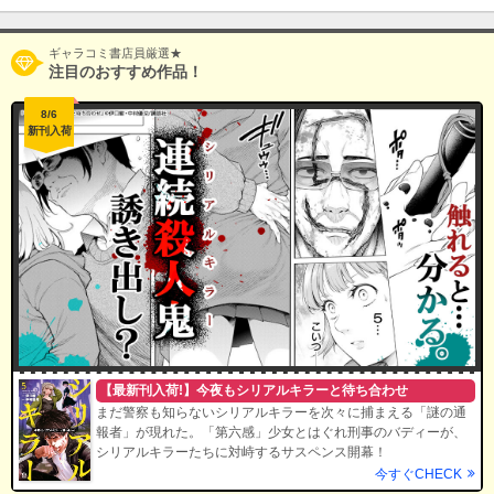
ギャラコミ書店員厳選★
注目のおすすめ作品！
8/6
新刊入荷
【最新刊入荷!】今夜もシリアルキラーと待ち合わせ
まだ警察も知らないシリアルキラーを次々に捕まえる「謎の通
報者」が現れた。「第六感」少女とはぐれ刑事のバディーが、
シリアルキラーたちに対峙するサスペンス開幕！
今すぐCHECK