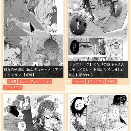
購入する
11
必要ポイント：
200
購入する
12
必要ポイント：
200
【ラブチーク】となりの陰キャさん
肉食男子図鑑 file.1 ぎゅ〜っと！アグ
は実はメロい～不感症な私は推しに
購入する
レッション 【短編】
愛され暴かれる～
体格差
キュートアグレッション
ギャップ
オフィスラブ
不感症
13
オフィスラブ
必要ポイント：
200
購入する
14
必要ポイント：
200