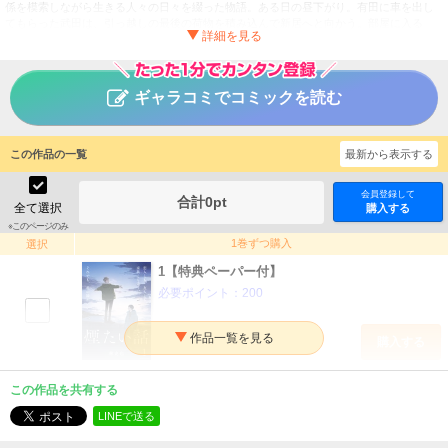
係を模索しながら生きる人々の日々を綴った物語。ある日の昼下がり。有田に車を出し
てもらった武田は、引っ越しの最後の荷物を積み込んで新居へと向かう。部屋に入る
と、どうやら他の荷物はあらかた片づいているよう。残りの荷ほどきをふたりで進めて
いると、武田が持ってくるはずのレンジがないことに有田が気づいて……。
煙たい話
タイトル
ギャラコミでコミックを読む
林史也
作者
女性
／
ヒューマンドラマ
ジャンル
この作品の一覧
最新から表示する
掲載誌
会員登録して
合計
0
pt
光文社
出版社
全て選択
購入する
※このページのみ
1巻ずつ購入
選択
1【特典ペーパー付】
必要ポイント：
200
購入する
2
この作品を共有する
必要ポイント：
150
LINEで送る