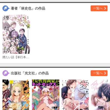
購入する
著者「林史也」の作品
一覧へ
3
必要ポイント：
200
購入する
4
必要ポイント：
200
購入する
煙たい話【単行本版】
5
必要ポイント：
200
出版社「光文社」の作品
一覧へ
購入する
6
必要ポイント：
200