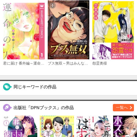
（10）
必要ポイント：
200
購入する
（11）
必要ポイント：
200
購入する
君に届け 番外編～運命の人～
ブス無双～男はみんなわたくしのトリコ～
怨霊奥様
（12）
必要ポイント：
200
同じキーワードの作品
購入する
（13）
出版社「DPNブックス」の作品
一覧へ
必要ポイント：
200
購入する