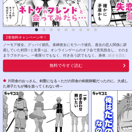
2
巻無料キャンペーン中！
ノーモア彼女。グッバイ彼氏。束縛彼女にモラハラ彼氏、過去の恋人関係に辟
易していた村田♂と友香♀は、オンラインゲームのオフ会で意気投合し、そのま
まラブホテルへ。一夜限りでもなく、付き合う訳でもなく、身体
...続きを読む
無料で今すぐ読む
片田舎のおっさん、剣聖になる～ただの田舎の剣術師範だったのに、大成し
た弟子たちが俺を放ってくれない件～