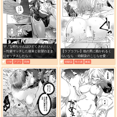
マゾな梢ちゃんはひどくされたい。
～性癖マッチした後輩と欲望のまま
【ラブコフレ】他の男に抱かれるく
にセックスしたら～
らいなら －幼馴染のこじらせ愛－
ドM
アプリ
同僚
幼馴染
年の差
嫉妬