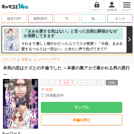
ログイン
会員登録
メニュー
総合TOP
無料/割引
TL
BL
オトナ
「きみを愛する気はない」と言った次期公爵様がなぜ
か溺愛してきます
それまで優しく穏やかだったユリウスが豹変！「今後、きみを
愛するつもりは一切ない」と冷たい声で告げてきて!?
コミック
女性
ヒューマンドラマ
本気の恋はクズとの不倫でした ～本妻の裏アカで暴かれる男の悪行
～
コミック
女性
ヒューマンドラマ
完結
司萌
26
巻配信中
サンプル
本編を読む
キーワード