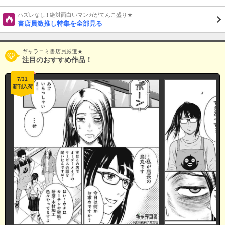
ハズレなし!! 絶対面白いマンガがてんこ盛り★
書店員激推し特集を全部見る
ギャラコミ書店員厳選★
注目のおすすめ作品！
7/31
新刊入荷