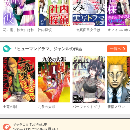
（14）
必要ポイント：
200
購入する
花に雨、彼女には彼
社内探偵
ニセ真面目女子はすみ～サイコパスは愛を知りたい～
オフィスのホ
（15）
必要ポイント：
200
「ヒューマンドラマ」ジャンルの作品
一覧へ
購入する
（16）
必要ポイント：
200
購入する
（17）
土竜の唄
九条の大罪
パーフェクトグリッター
新宿スワン
必要ポイント：
200
購入する
ギャラコミ TLのPickUP
1ページ丸ごとチラ見せ！