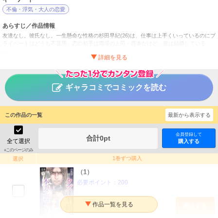
不倫・浮気・大人の恋愛
あらすじ／作品情報
友達なし。彼氏なし。一生懸命な性格の杉田早紀(26)は、仕事は上手くいっているのにプ
ライペートはどうも不器用。恋の相手は職場の上司・西本だけど、彼は結婚している
し…。
気持ちは憧れにとどめて、不倫なんてもってのほか！ 諦めかけていた矢先、西本が「離
婚したんだ」と打ち明けてきて…？
だんだんと深まる関係、もしかしてこのまま結婚も！？ 幸せ絶頂の早紀だが、その裏に
隠された西本の本性を徐々に知っていくことになる。離婚しているはずの、西本の妻の
ギャラコミでコミックを読む
SNSによって…。
本気の恋はクズとの不倫でした ～本妻の裏アカで暴かれる
タイトル
この作品の一覧
男の悪行～
最新から表示する
司萌
作者
会員登録して
合計
0
pt
女性
／
ヒューマンドラマ
全て選択
ジャンル
購入する
※このページのみ
掲載誌
1巻ずつ購入
選択
DPNブックス
出版社
（1）
必要ポイント：
200
購入する