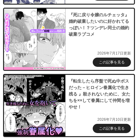
『死に戻り令嬢のルチェッタ』
婚約破棄したいのに好かれてる
っぽい！？ツンデレ同士の婚約
破棄ラブコメ
2026年7月17日更新
この記事を見る
『転生したら序盤で死ぬ中ボス
だった－ヒロイン眷属化で生き
残る 』殺されないために、女た
ちを××して眷属にして仲間を増
やせ！
2026年7月10日更新
この記事を見る