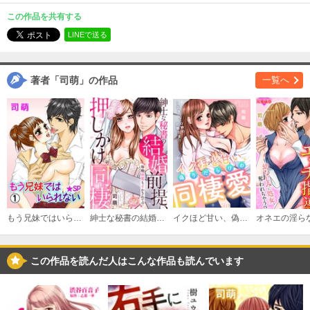
（2）
この作品を共有する
必要ポイント：
200
LINEで送る
購入する
著者「司萌」の作品
一覧へ
（3）
必要ポイント：
200
購入する
（4）
必要ポイント：
200
購入する
もう兄妹ではいられない★SP
紳士な秘書の結婚前提、押しかけ同棲～毎晩何度もイかされて！？～
イクほど甘い、偽りだらけの同棲愛～出会って0秒の旦那さま～
（5）
必要ポイント：
200
この作品を読んだ人はこんな作品も読んでいます
購入する