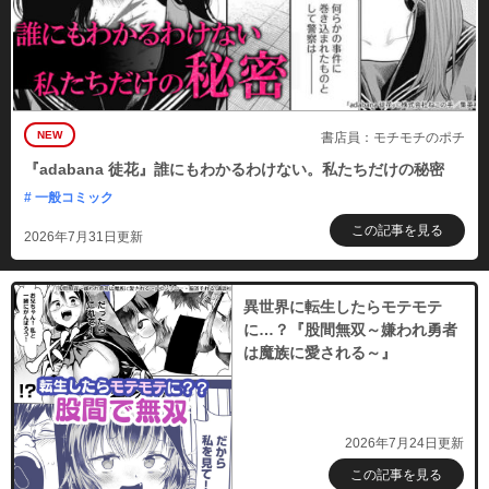
NEW
書店員：モチモチのポチ
『adabana 徒花』誰にもわかるわけない。私たちだけの秘密
# 一般コミック
この記事を見る
2026年7月31日更新
異世界に転生したらモテモテ
に…？『股間無双～嫌われ勇者
は魔族に愛される～』
2026年7月24日更新
この記事を見る