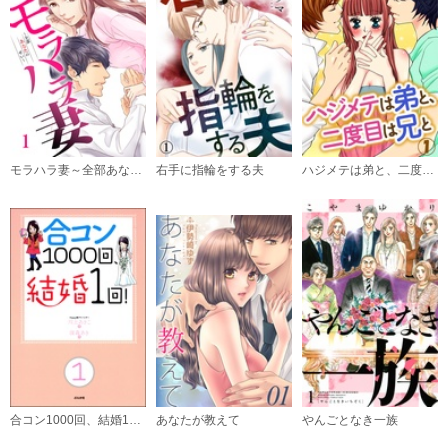
（6）
必要ポイント：
200
購入する
（7）
必要ポイント：
200
モラハラ妻～全部あなたのせい～
右手に指輪をする夫
ハジメテは弟と、二度目は兄と
購入する
（8）
必要ポイント：
200
購入する
（9）
必要ポイント：
200
合コン1000回、結婚1回！（分冊版）
あなたが教えて
やんごとなき一族
購入する