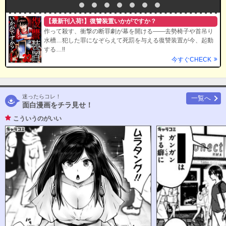
【最新刊入荷!】復讐装置いかがですか？
作って殺す、衝撃の断罪劇が幕を開ける――去勢椅子や首吊り
水槽…犯した罪になぞらえて死罰を与える復讐装置が今、起動
する…!!
今すぐCHECK
迷ったらコレ！
一覧へ
面白漫画をチラ見せ！
こういうのがいい