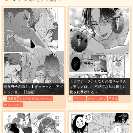
（18）
必要ポイント：
200
購入する
（19）
必要ポイント：
200
購入する
（20）
必要ポイント：
200
【ラブチーク】となりの陰キャさん
肉食男子図鑑 file.1 ぎゅ〜っと！アグ
は実はメロい～不感症な私は推しに
購入する
レッション 【短編】
愛され暴かれる～
体格差
キュートアグレッション
ギャップ
オフィスラブ
不感症
オフィスラブ