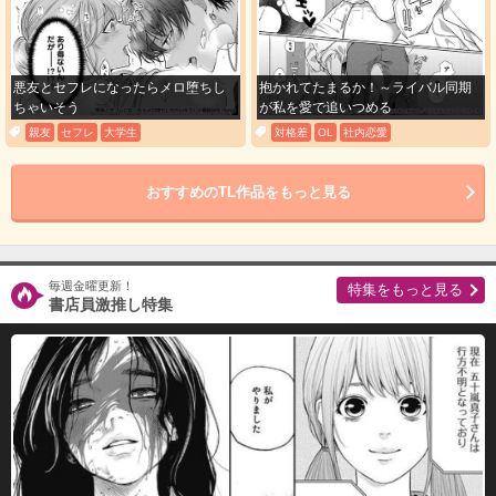
悪友とセフレになったらメロ堕ちし
抱かれてたまるか！～ライバル同期
ちゃいそう
が私を愛で追いつめる
親友
セフレ
大学生
対格差
OL
社内恋愛
おすすめのTL作品をもっと見る
毎週金曜更新！
特集をもっと見る
書店員激推し特集