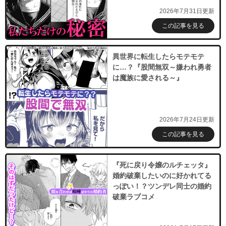
2026年7月31日更新
この記事を見る
異世界に転生したらモテモテ
に…？『股間無双～嫌われ勇者
は魔族に愛される～』
2026年7月24日更新
この記事を見る
『死に戻り令嬢のルチェッタ』
婚約破棄したいのに好かれてる
っぽい！？ツンデレ同士の婚約
破棄ラブコメ