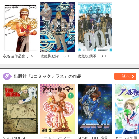
衣谷遊作品集 ジャンゴ
攻殻機動隊 ＳＴＡＮＤ ＡＬＯＮＥ ＣＯＭＰＬＥＸ ～Ｔｈｅ Ｌａｕｇｈｉｎｇ Ｍａｎ～
攻殻機動隊 ＳＴＡＮＤ ＡＬＯＮＥ ＣＯＭＰＬＥＸ
出版社「Jコミックテラス」の作品
一覧へ
VivoUNDEAD
アート・ルーマー
ARMS HI-FI感覚スペース・スペクタクル
アールスの風