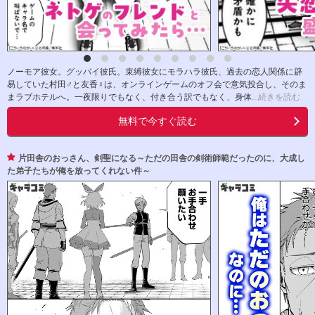
ノーモア彼女。グッバイ彼氏。束縛彼女にモラハラ彼氏、過去の恋人関係に辟
易していた村田♂と友香♀は、オンラインゲームのオフ会で意気投合し、そのま
まラブホテルへ。一夜限りでもなく、付き合う訳でもなく、身体
...続きを読む
無料で今すぐ読む
片田舎のおっさん、剣聖になる～ただの田舎の剣術師範だったのに、大成し
た弟子たちが俺を放ってくれない件～