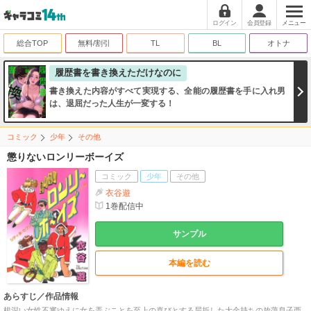
ログイン
会員登録
メニュー
総合TOP
無料/割引
TL
BL
オトナ
履歴書を書き換えただけなのに
書き換えた内容がすべて実現する、全能の履歴書を手に入れ男
は、退屈だった人生が一変する！
コミック
少年
その他
懲りないロンリーボーイズ
コミック
少年
その他
衣谷遊
1
巻配信中
サンプル
本編を読む
あらすじ／作品情報
根深い女性不審ゆえに女を弄ぶことを至上の喜びとする屈折した大金持ちの放蕩息子西