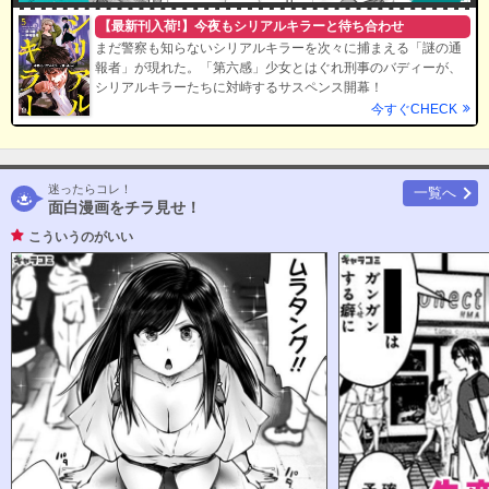
【最新刊入荷!】今夜もシリアルキラーと待ち合わせ
まだ警察も知らないシリアルキラーを次々に捕まえる「謎の通
報者」が現れた。「第六感」少女とはぐれ刑事のバディーが、
シリアルキラーたちに対峙するサスペンス開幕！
今すぐCHECK
迷ったらコレ！
一覧へ
面白漫画をチラ見せ！
こういうのがいい