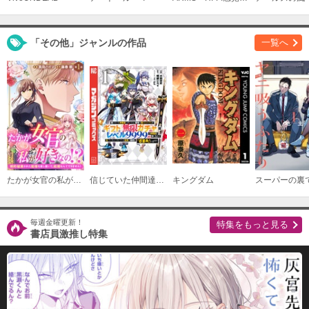
「その他」ジャンルの作品
一覧へ
たかが女官の私が好きなの！？ 婚約破棄された姫様を差し置いて、結婚なんてできません！
信じていた仲間達にダンジョン奥地で殺されかけたがギフト『無限ガチャ』でレベル９９９９の仲間達を手に入れて元パーティーメンバーと世界に復讐＆『ざまぁ！』します！
キングダム
毎週金曜更新！
特集をもっと見る
書店員激推し特集