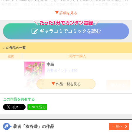
園寺蝶士郎。「信じられるものは金と自分の才能だけ」をモットーに詐欺・恐喝なんで
もござれの裏実業家鷲尾銀次。奇妙なコンビが織りなすアクションラブコメディー。
懲りないロンリーボーイズ
タイトル
衣谷遊
作者
ギャラコミでコミックを読む
少年
／
その他
ジャンル
掲載誌
この作品の一覧
Jコミックテラス
出版社
1巻ずつ購入
選択
本編
必要ポイント：
450
購入する
この作品を共有する
LINEで送る
著者「衣谷遊」の作品
一覧へ