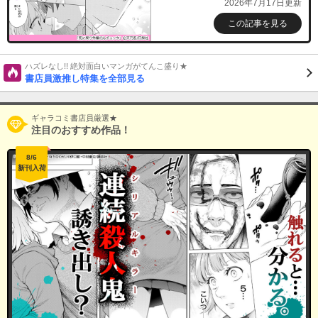
2026年7月17日更新
この記事を見る
ハズレなし!! 絶対面白いマンガがてんこ盛り★
書店員激推し特集を全部見る
ギャラコミ書店員厳選★
注目のおすすめ作品！
8/6
新刊入荷