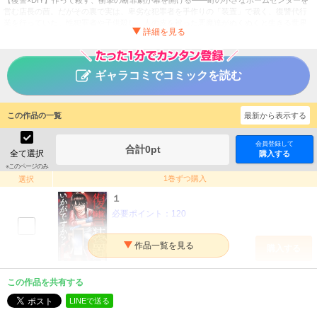
営む店長の茜。だがその裏で実は、卑劣な犯罪者を手作りの「装置」で裁く、復讐代行
業を行っていた。性犯罪者や子供殺し…人の皮を被った悪魔達がぬくぬくと生きる世界
なんて間違ってる…。そんな悪への怒りから茜が生み出した、去勢椅子や首吊り水槽…
犯した罪になぞらえて死罰を与える復讐装置が今、起動する…!! ※本作品は雑誌「週刊漫
画TIMES 2024年6/7号」掲載の内容と同じもので、単行本版とは一部異なる場合がありま
す。重複購入にご注意ください。
ギャラコミでコミックを読む
復讐装置いかがですか？
タイトル
吉川鋭利
作者
この作品の一覧
最新から表示する
青年
／
サスペンス・ミステリー
ジャンル
会員登録して
合計
0
pt
全て選択
週刊漫画TIMES
購入する
掲載誌
※このページのみ
芳文社
出版社
1巻ずつ購入
選択
１
必要ポイント：
120
購入する
２
この作品を共有する
必要ポイント：
120
LINEで送る