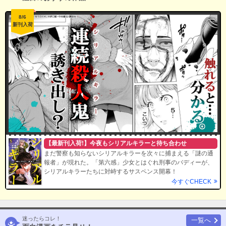
8/6
新刊入荷
【最新刊入荷!】今夜もシリアルキラーと待ち合わせ
まだ警察も知らないシリアルキラーを次々に捕まえる「謎の通
報者」が現れた。「第六感」少女とはぐれ刑事のバディーが、
シリアルキラーたちに対峙するサスペンス開幕！
今すぐCHECK
迷ったらコレ！
一覧へ