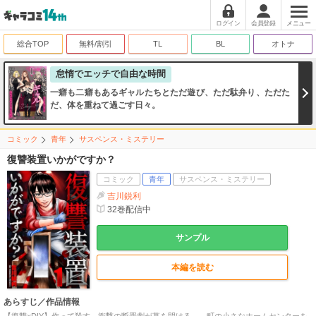
ログイン
会員登録
メニュー
総合TOP
無料/割引
TL
BL
オトナ
怠惰でエッチで自由な時間
一癖も二癖もあるギャルたちとただ遊び、ただ駄弁り、ただた
だ、体を重ねて過ごす日々。
コミック
青年
サスペンス・ミステリー
復讐装置いかがですか？
コミック
青年
サスペンス・ミステリー
吉川鋭利
32
巻配信中
サンプル
本編を読む
あらすじ／作品情報
【復讐×DIY】作って殺す、衝撃の断罪劇が幕を開ける――町の小さなホームセンターを