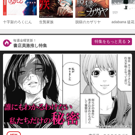
購入する
１９
十字架のろくにん
生贄家族
脱獄のカザリヤ
adabana 徒花
必要ポイント：
100
毎週金曜更新！
特集をもっと見る
購入する
書店員激推し特集
２０
必要ポイント：
100
購入する
NEW