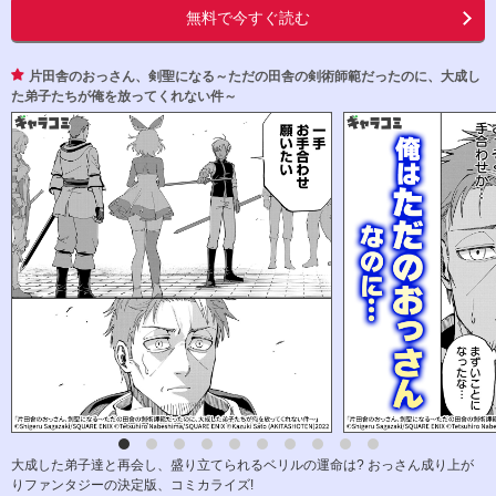
無料で今すぐ読む
片田舎のおっさん、剣聖になる～ただの田舎の剣術師範だったのに、大成し
た弟子たちが俺を放ってくれない件～
大成した弟子達と再会し、盛り立てられるベリルの運命は? おっさん成り上が
りファンタジーの決定版、コミカライズ!