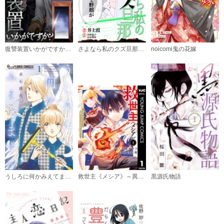
購入する
７
必要ポイント：
120
復讐装置いかがですか？【単行本版】
さよなら私のクズ旦那 プチキス
noicomi鬼の花嫁
購入する
８
必要ポイント：
120
購入する
９
必要ポイント：
120
うしろに何かみえてますが
救世主《メシア》～異世界を救った元勇者が魔物のあふれる現実世界を無双する～
黒源氏物語
購入する
１０
必要ポイント：
120