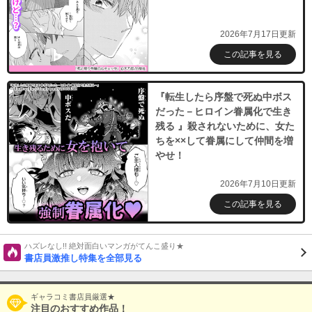
2026年7月17日更新
この記事を見る
『転生したら序盤で死ぬ中ボス
だった－ヒロイン眷属化で生き
残る 』殺されないために、女た
ちを××して眷属にして仲間を増
やせ！
2026年7月10日更新
この記事を見る
ハズレなし!! 絶対面白いマンガがてんこ盛り★
書店員激推し特集を全部見る
ギャラコミ書店員厳選★
注目のおすすめ作品！