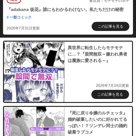
書店員：モチモチのポチ
『adabana 徒花』誰にもわかるわけない。私たちだけの秘密
# 一般コミック
この記事を見る
2026年7月31日更新
異世界に転生したらモテモテ
に…？『股間無双～嫌われ勇者
は魔族に愛される～』
2026年7月24日更新
この記事を見る
『死に戻り令嬢のルチェッタ』
婚約破棄したいのに好かれてる
っぽい！？ツンデレ同士の婚約
破棄ラブコメ