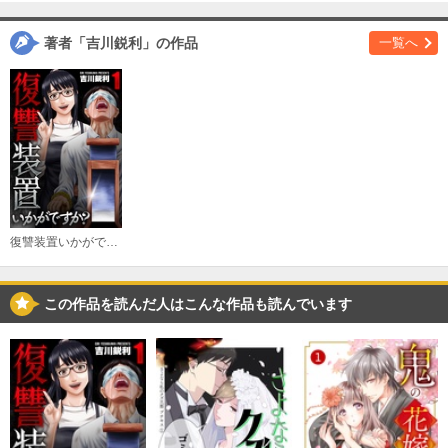
購入する
著者「吉川鋭利」の作品
一覧へ
３
必要ポイント：
120
購入する
４
必要ポイント：
120
購入する
復讐装置いかがですか？【単行本版】
５
この作品を読んだ人はこんな作品も読んでいます
必要ポイント：
120
購入する
６
必要ポイント：
120