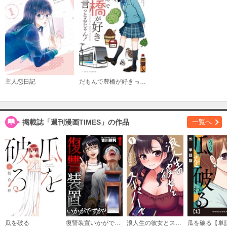
購入する
１１
必要ポイント：
120
購入する
主人恋日記
だもんで豊橋が好きって言っとるじゃん！
１２
必要ポイント：
120
掲載誌「週刊漫画TIMES」の作品
一覧へ
購入する
１３
必要ポイント：
120
購入する
１４
必要ポイント：
120
瓜を破る
復讐装置いかがですか？【単行本版】
浪人生の彼女とスーパーで
瓜を破る【単