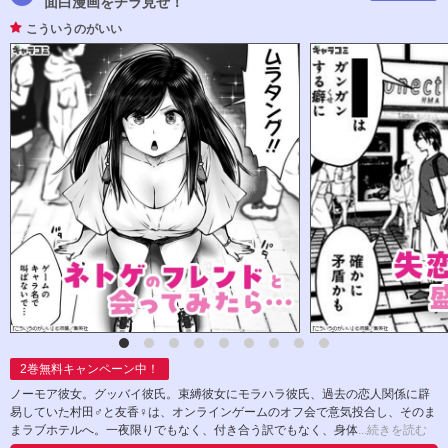
面白漫画をチラ見せ！
こういうのがいい
2
巻無料キャンペーン中！
ノーモア彼女。グッバイ彼氏。束縛彼女にモラハラ彼氏、過去の恋人関係に辟
易していた村田♂と友香♀は、オンラインゲームのオフ会で意気投合し、そのま
まラブホテルへ。一夜限りでもなく、付き合う訳でもなく、身体
...続きを読む