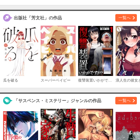
購入する
出版社「芳文社」の作品
一覧へ
１５
必要ポイント：
120
購入する
１６
必要ポイント：
100
購入する
瓜を破る
スーパーベイビー
復讐装置いかがですか？【単行本版】
１７
必要ポイント：
100
「サスペンス・ミステリー」ジャンルの作品
一覧へ
購入する
１８
必要ポイント：
100