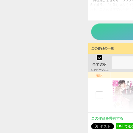
「俺を選びませんか、シンデ
式で彼氏に「お前じゃなくて
の上、二人の披露宴の余興「
わつき――モサ男の正体はイ
ハズレ
タイトル
シジ
作者
女性
／
ジャンル
この作品の一覧
掲載誌
wwwave
出版社
全て選択
※このページのみ
選択
この作品を共有する
LINEで送