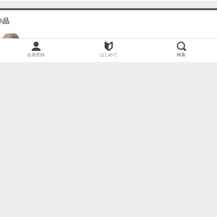
作品
３
必要ポイント：
150
会員登録
はじめて
検索
４
必要ポイント：
150
嘘つきボンテージ
５
だ人はこんな作品も読んでいます
必要ポイント：
150
ぼっちでエッチな鈴乃瀬さん～絶倫チャラ男の極上レッスンでとろとろ…ッ～
好きなら縛って？～絶対ない！と思ってた幼なじみに性癖暴かれちゃいました
未亡人大家さんと妊娠契約～1日3回で家賃免除は本当(マジ)ですか？【特別修正版】
不純な上司に抱かれたら～失恋30日後の、誘惑
アラサーちゃんは年下学生のク○責めに抗えない！？【TL版】
６
必要ポイント：
150