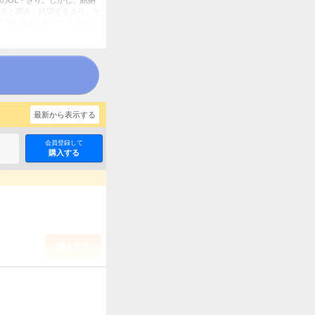
のOL・さり。しかし、結納
ると聞き、絶望するさり。そ
サ男が眼鏡を外すと会場がざ
最新から表示する
会員登録して
購入する
購入する