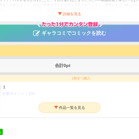
レラ？」ハズレを引かされたこと、それが愛のはじまりだった――結婚目前で幸せいっぱい
美香と結婚する」と、会社の後輩女子との結婚を宣言されてしまう。美香がもう妊娠してい
運命の2人ゲーム」でモサ男とのマッチングを仕組まれ、見世物にされる始末…。でも、モ
ケメンハイスペ社長だった!?ドン底だったさりの、溺愛人生が始まる…！
ではじまる溺愛人生～仕組まれた恋の相手はハイスぺ社長
ギャラコミでコミックを読む
その他
 comics
合計
0
pt
1巻ずつ購入
１
必要ポイント：
150
２
必要ポイント：
150
る