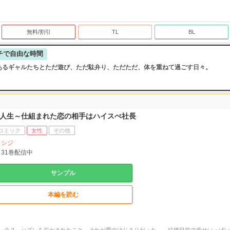
無料/割引
TL
BL
チで自由な時間
あるギャルたちとただ遊び、ただ駄弁り、ただただ、体を重ねて過ごす日々。
人生～仕組まれた恋の相手はハイスぺ社長
コミック
女性
その他
シジ
31
巻配信中
サンプル
本編を読む