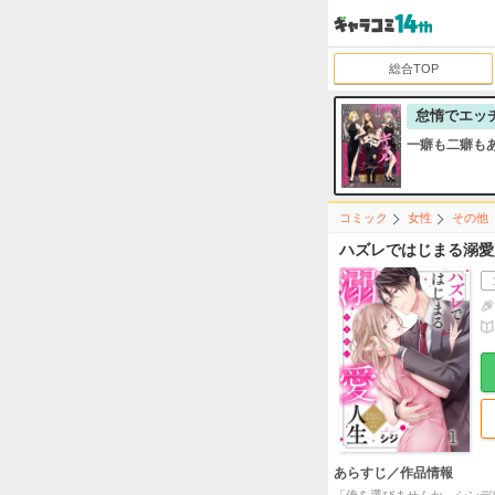
総合TOP
怠惰でエッ
一癖も二癖も
コミック
女性
その他
ハズレではじまる溺愛
あらすじ／作品情報