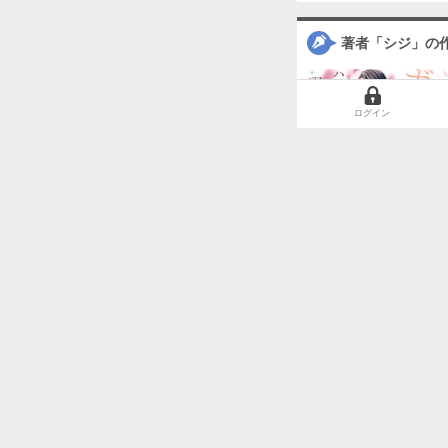
著者「シジ」の
ログイン
ハズレではじまる溺愛人生～仕組まれた恋の相手はハイスぺ社長【単行本版】
この作品を読ん
スイートプレジデント
ドS騎士団長のご奉仕メイドに任命されましたが、私××なんですけど！？（分冊版）