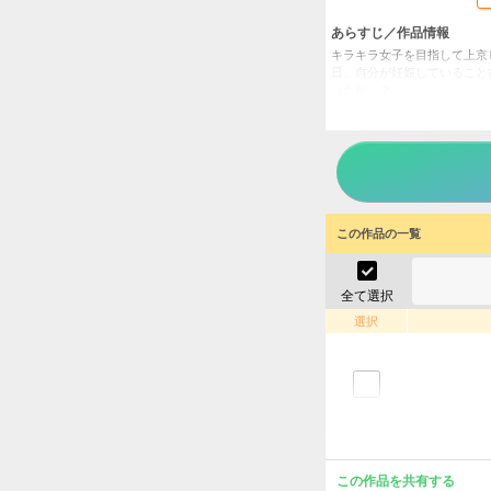
あらすじ／作品情報
キラキラ女子を目指して上京
日、自分が妊娠していること
ったが…？
この子
タイトル
ひつじ
作者
女性
／
ジャンル
トレモ
掲載誌
この作品の一覧
シーモ
出版社
全て選択
選択
この作品を共有する