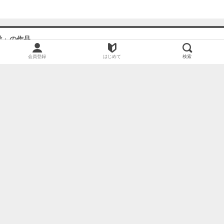
る
3
羊」の作品
必要ポイント：
150
会員登録
はじめて
検索
4
必要ポイント：
150
あの子より愛して
とどのつまりパラダイス 【電子限定特典付き】
ピンクネオンスペンディング 【電子限定特典付き】
ラストセブンデイズ―天使の穢し方―
あの子より愛して【分冊版】
5
必要ポイント：
150
6
必要ポイント：
150
ラストセブンデイズ―天使の穢し方― 分冊版