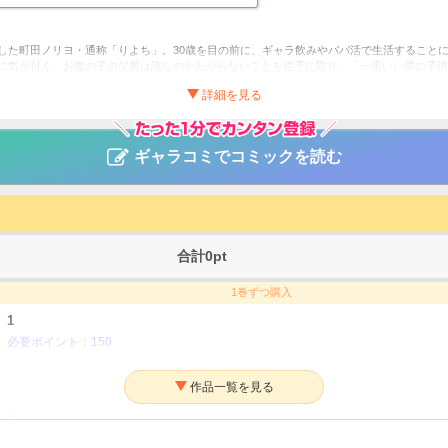
した町田ノリヨ・通称「りよち」。30歳を目の前に、ギャラ飲みやパパ活で生活すること
に気が付く。お腹の子の父親は誰なのかわからないことを逆手に取り、「一番いい男の子供
のパパはアナタに決めた～できちゃったから托卵します～
ま羊
ギャラコミでコミックを読む
ヒューマンドラマ
ア・リアルラブ
アコミックス（トレモア）
合計
0
pt
1巻ずつ購入
1
必要ポイント：
150
2
必要ポイント：
150