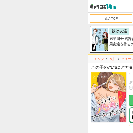
総合TOP
彼は友達
男子同士で話
男友達を作る
コミック
女性
ヒュー
この子のパパはアナタ