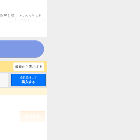
に限界を感じつつあったある
」にしようと目論むりよちだ
最新から表示する
会員登録して
購入する
購入する