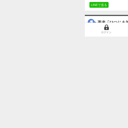
LINEで送
著者「ひつじま
ログイン
ゴーストライター 分冊版
のっとり～あなたになるわたし～