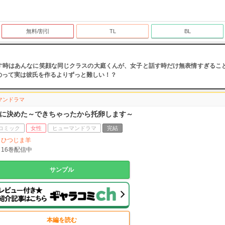
無料/割引
TL
BL
す時はあんなに笑顔な同じクラスの大庭くんが、女子と話す時だけ無表情すぎるこ
のって実は彼氏を作るよりずっと難しい！？
マンドラマ
に決めた～できちゃったから托卵します～
コミック
女性
ヒューマンドラマ
完結
ひつじま羊
16
巻配信中
サンプル
本編を読む