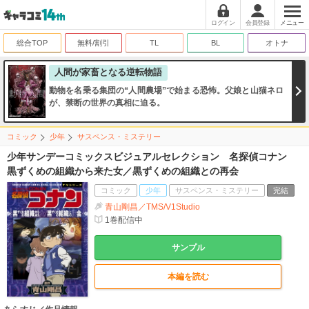
ログイン
会員登録
メニュー
総合TOP
無料/割引
TL
BL
オトナ
人間が家畜となる逆転物語
動物を名乗る集団の“人間農場”で始まる恐怖。父娘と山猫ネロ
が、禁断の世界の真相に迫る。
コミック
少年
サスペンス・ミステリー
少年サンデーコミックスビジュアルセレクション 名探偵コナン
黒ずくめの組織から来た女／黒ずくめの組織との再会
コミック
少年
サスペンス・ミステリー
完結
青山剛昌／TMS/V1Studio
1
巻配信中
サンプル
本編を読む