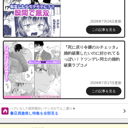
2026年7月24日更新
この記事を見る
『死に戻り令嬢のルチェッタ』
婚約破棄したいのに好かれてる
っぽい！？ツンデレ同士の婚約
破棄ラブコメ
2026年7月17日更新
この記事を見る
ハズレなし!! 絶対面白いマンガがてんこ盛り★
書店員激推し特集を全部見る