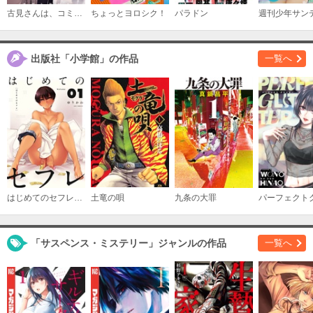
古見さんは、コミュ症です。
ちょっとヨロシク！
パラドン
週刊少年サン
出版社「小学館」の作品
一覧へ
はじめてのセフレ【単話】
土竜の唄
九条の大罪
「サスペンス・ミステリー」ジャンルの作品
一覧へ