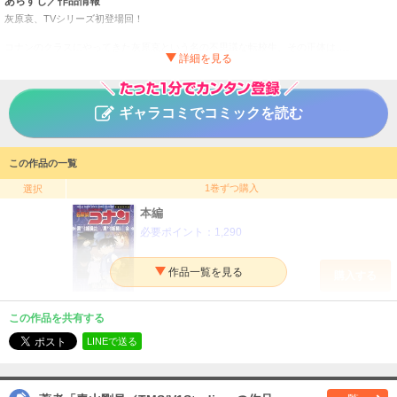
あらすじ／作品情報
灰原哀、TVシリーズ初登場回！
コナンのクラスにやってきた灰原哀という名の不思議な転校生、その正体は…。
とある事件を一緒に解決した二人。彼女を家まで送る途中でコナンは、哀の口から思い
もかけない言葉を聞くことに！？
灰原哀の初登場回を、アニメコミックス初収録！
ギャラコミでコミックを読む
少年サンデーコミックスビジュアルセレクション 名探偵コ
タイトル
ナン 黒ずくめの組織から来た女／黒ずくめの組織との再会
青山剛昌／TMS/V1Studio
作者
この作品の一覧
少年
／
サスペンス・ミステリー
ジャンル
1巻ずつ購入
選択
週刊少年サンデー
掲載誌
本編
小学館
必要ポイント：
1,290
出版社
購入する
この作品を共有する
LINEで送る