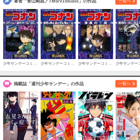
著者「青山剛昌／TMS/V1Studio」の作品
一覧へ
少年サンデーコミックスビジュアルセレクション 名探偵コナン コナンＶＳ怪盗キッド／集められた名探偵！工藤新一ＶＳ怪盗キッド
少年サンデーコミックスビジュアルセレクション 名探偵コナン 緋色の序章・追求・交錯・帰還・真相
少年サンデーコミックスビジュアルセレクション 名探偵コナン 漆黒の特急（ミステリートレイン）
掲載誌「週刊少年サンデー」の作品
一覧へ