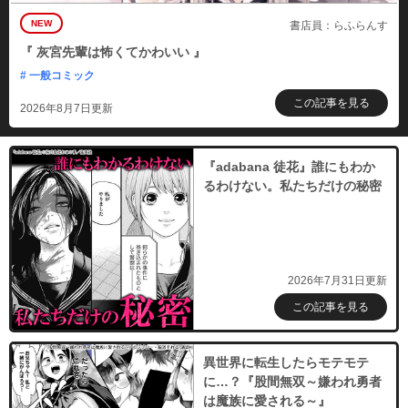
NEW
書店員：らふらんす
『 灰宮先輩は怖くてかわいい 』
# 一般コミック
この記事を見る
2026年8月7日更新
『adabana 徒花』誰にもわか
るわけない。私たちだけの秘密
2026年7月31日更新
この記事を見る
異世界に転生したらモテモテ
に…？『股間無双～嫌われ勇者
は魔族に愛される～』