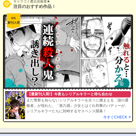
ギャラコミ書店員厳選★
注目のおすすめ作品！
8/6
新刊入荷
【最新刊入荷!】今夜もシリアルキラーと待ち合わせ
まだ警察も知らないシリアルキラーを次々に捕まえる「謎の通
報者」が現れた。「第六感」少女とはぐれ刑事のバディーが、
シリアルキラーたちに対峙するサスペンス開幕！
今すぐCHECK