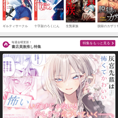
ギルティサークル
十字架のろくにん
生贄家族
脱獄のカザリ
毎週金曜更新！
特集をもっと見る
書店員激推し特集