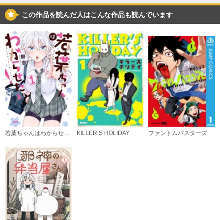
購入する
この作品を読んだ人はこんな作品も読んでいます
（３）
必要ポイント：
720
購入する
若葉ちゃんはわからせたい！
KILLER’S HOLIDAY
ファントムバスターズ