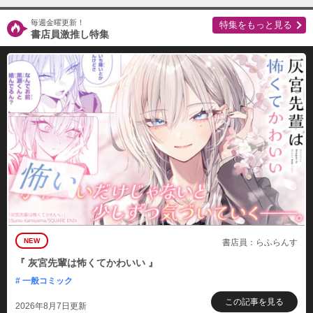
毎週金曜更新！
特集をもっと見る
書店員激推し特集
NEW
書店員：らふらんす
『 灰宮先輩は怖くてかわいい 』
# 一般コミック
この記事を見る
2026年8月7日更新