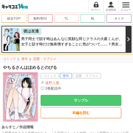
ログイン
会員登録
メニュー
総合TOP
無料/割引
TL
BL
オトナ
彼は友達
男子同士で話す時はあんなに笑顔な同じクラスの大庭くんが、
女子と話す時だけ無表情すぎることに気がついて……？男友達
を作るのって実は彼氏を作るよりずっと難しい！？
コミック
青年
恋愛・ラブコメ
やちるさんはほめるとのびる
コミック
青年
恋愛・ラブコメ
遠野人夏
3
巻配信中
サンプル
本編を読む
あらすじ／作品情報