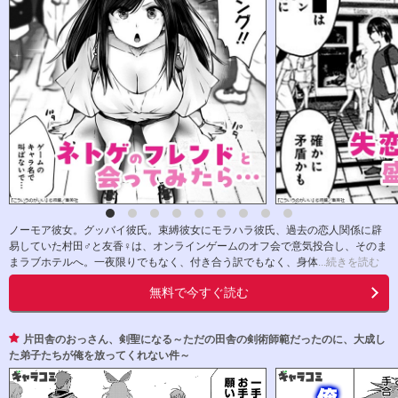
ノーモア彼女。グッバイ彼氏。束縛彼女にモラハラ彼氏、過去の恋人関係に辟
易していた村田♂と友香♀は、オンラインゲームのオフ会で意気投合し、そのま
まラブホテルへ。一夜限りでもなく、付き合う訳でもなく、身体
...続きを読む
無料で今すぐ読む
片田舎のおっさん、剣聖になる～ただの田舎の剣術師範だったのに、大成し
た弟子たちが俺を放ってくれない件～