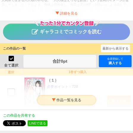
人間界で生きる八尺様のやちる。「八尺様はえっちな妖怪」という世間のイメージが定
着してしまったことにより、身体は弱体化し、身長は元の8尺（240ｃｍ）より縮んでい
まや190cmほど。間違ったイメージを払拭しようと奮闘するも、日々失敗ばかり。しか
し勉強のためにホラー映画を観に行った映画館で、八尺様の大ファンの青年・誠一郎と
出会う。そこでやちるは、誠一郎に褒められると自分の身長が元の大きさに戻ることに
気付くのだった…！！
ギャラコミでコミックを読む
やちるさんはほめるとのびる
タイトル
遠野人夏
作者
この作品の一覧
最新から表示する
青年
／
恋愛・ラブコメ
ジャンル
会員登録して
コミックＤＡＹＳ
掲載誌
合計
0
pt
購入する
全て選択
講談社
出版社
1巻ずつ購入
選択
（１）
必要ポイント：
720
購入する
（２）
この作品を共有する
必要ポイント：
790
LINEで送る