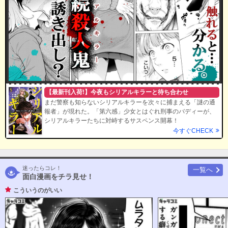
【最新刊入荷!】今夜もシリアルキラーと待ち合わせ
まだ警察も知らないシリアルキラーを次々に捕まえる「謎の通
報者」が現れた。「第六感」少女とはぐれ刑事のバディーが、
シリアルキラーたちに対峙するサスペンス開幕！
今すぐCHECK
迷ったらコレ！
一覧へ
面白漫画をチラ見せ！
こういうのがいい