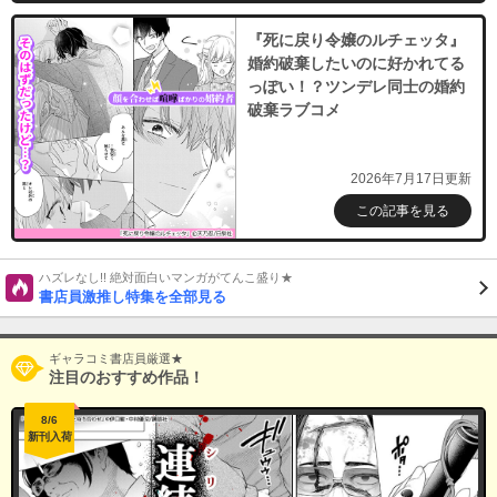
『死に戻り令嬢のルチェッタ』
婚約破棄したいのに好かれてる
っぽい！？ツンデレ同士の婚約
破棄ラブコメ
2026年7月17日更新
この記事を見る
ハズレなし!! 絶対面白いマンガがてんこ盛り★
書店員激推し特集を全部見る
ギャラコミ書店員厳選★
注目のおすすめ作品！
8/6
新刊入荷