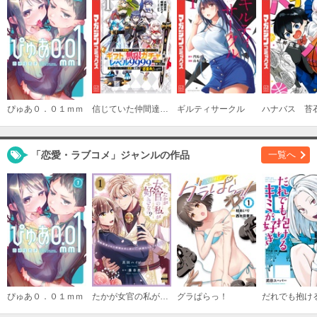
ぴゅあ０．０１ｍｍ
信じていた仲間達にダンジョン奥地で殺されかけたがギフト『無限ガチャ』でレベル９９９９の仲間達を手に入れて元パーティーメンバーと世界に復讐＆『ざまぁ！』します！
ギルティサークル
「恋愛・ラブコメ」ジャンルの作品
一覧へ
ぴゅあ０．０１ｍｍ
たかが女官の私が好きなの！？ 婚約破棄された姫様を差し置いて、結婚なんてできません！【単行本版】
グラぱらっ！