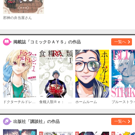
邪神の弁当屋さん
掲載誌「コミックＤＡＹＳ」の作品
一覧へ
ドクターチルドレン～小児外科医～
食糧人類Ｒｅ： －Ｓｔａｒｖｉｎｇ Ｒｅ：ｖｅｌａｔｉｏｎ－
ホームルーム
ブルーストラ
出版社「講談社」の作品
一覧へ