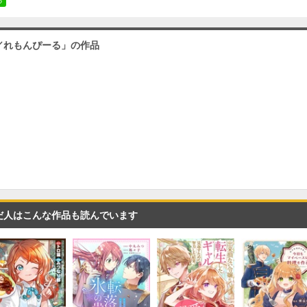
／れもんぴーる」の作品
第３話
必要ポイント：
180
第４話
必要ポイント：
180
第５話
だ人はこんな作品も読んでいます
必要ポイント：
180
第６話
必要ポイント：
180