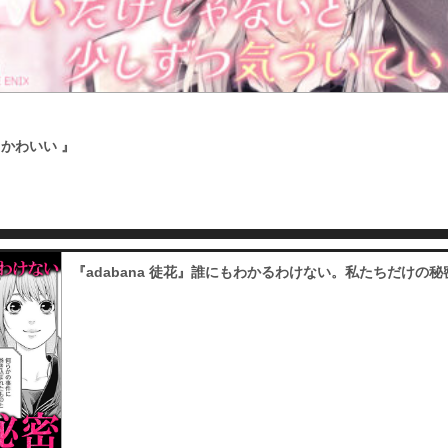
必要ポイント：
180
第19話
必要ポイント：
180
かわいい 』
第20話
必要ポイント：
180
『adabana 徒花』誰にもわかるわけない。私たちだけの秘