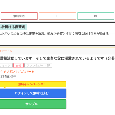
無料/割引
TL
BL
へ仕掛ける復讐劇
した元いじめ女に悟は復讐を決意。惚れさせ堕とす甘く強引な駆け引きが始まる――
タジー・SF
諜報活動しています そして鬼畜な父に溺愛されているようです（分冊
コミック
女性
ファンタジー・SF
生倉大福／れもんぴーる
23
巻配信中
無料キャンペーン中!
ログインして無料で読む
サンプル