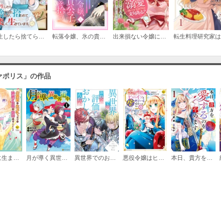
転生したら捨てられたが、拾われて楽しく生きています。（分冊版）
転落令嬢、氷の貴公子を拾う
出来損ない令嬢に転生したギャルが見返すために努力した結果、溺愛されてますけど何か文句ある？（分冊版）
第７話
必要ポイント：
180
ァポリス」の作品
第８話
必要ポイント：
180
第９話
公爵家に生まれて初日に跡継ぎ失格の烙印を押されましたが今日も元気に生きてます！
月が導く異世界道中
異世界でのおれへの評価がおかしいんだが（分冊版）
悪役令嬢はヒロインを虐めている場合ではない
本日、貴方を愛するのをやめます 王妃と不倫した貴方が悪いのですよ？
必要ポイント：
180
第10話