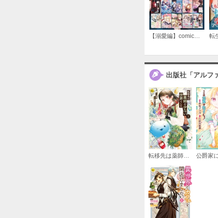
【溺愛編】comicコロナ 人気10タイトル試し読み冊子
出版社「アルフ
転移先は薬師が少ない世界でした