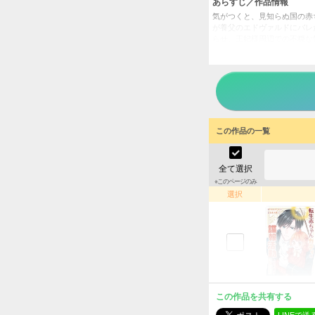
あらすじ／作品情報
気がつくと、見知らぬ国の赤
が養父のエドヴァルドにバレ
らせ、王妃様周辺での不穏な
ん……!?
転生赤
タイトル
生倉大
作者
女性
／
ジャンル
この作品の一覧
掲載誌
アルフ
出版社
全て選択
※このページのみ
選択
この作品を共有する
LINEで送