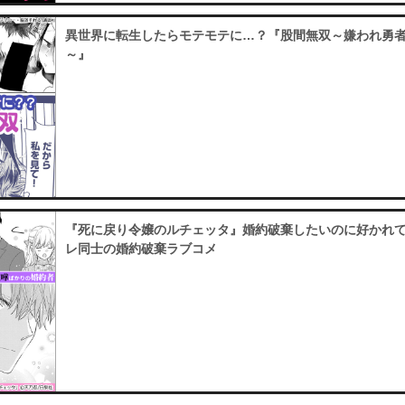
異世界に転生したらモテモテに…？『股間無双～嫌われ勇
～』
『死に戻り令嬢のルチェッタ』婚約破棄したいのに好かれ
レ同士の婚約破棄ラブコメ