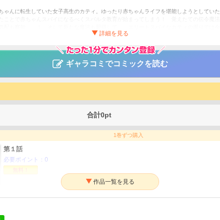
ちゃんに転生していた女子高生のカティ。ゆったり赤ちゃんライフを堪能しようとしていた
たことで赤ちゃんスパイになるべくスパルタ教育が始まってしまう！ 覚えたての伝令魔法
気配も察知……！ そして新たな魔法も習得して……エリートスパイなカティの周りでは今
ちゃんカティは諜報活動しています そして鬼畜な父に溺愛されているようです（
ギャラコミでコミックを読む
福／れもんぴーる
ファンタジー・SF
ァポリス
合計
0
pt
1巻ずつ購入
第１話
必要ポイント：
0
無料！
第２話
必要ポイント：
180
る