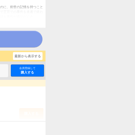
のに、前世の記憶を持つこと
で王宮での事件を未遂で終わ
日も事件が盛りだくさ
分冊版）
最新から表示する
会員登録して
購入する
購入する