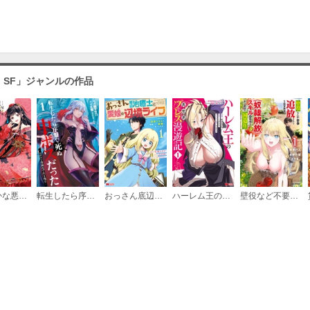
必要ポイント：
180
第11話
・SF」ジャンルの作品
必要ポイント：
180
第12話
必要ポイント：
180
ふつつかな悪女ではございますが ～雛宮蝶鼠とりかえ伝～
転生したら序盤で死ぬ中ボスだった－ヒロイン眷属化で生き残る－
おっさん底辺治癒士と愛娘の辺境ライフ～中年男が回復スキルに覚醒して、英雄へ成り上がる～（コミック）
ハーレム王の異世界プレス漫遊記 ～最強無双のおじさんはあらゆる種族を嫁にする～（コミック）
壁役など不要と追放されたＳ級冒険者、≪奴隷解放≫スキルを駆使して史上最強の国造り
第13話
必要ポイント：
180
第14話