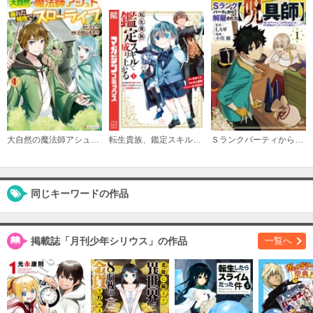
（１０）
必要ポイント：
720
購入する
（１１）
必要ポイント：
720
大自然の魔法師アシュト、廃れた領地でスローライフ
転生貴族、鑑定スキルで成り上がる ～弱小領地を受け継いだので、優秀な人材を増やしていたら、最強領地になってた～
Ｓランクパーティから解雇された【呪具師】～『呪いのアイテム』しか作れませんが、その性能はアーティファクト級なり……！～
購入する
（１２）
同じキーワードの作品
必要ポイント：
720
購入する
掲載誌「月刊少年シリウス」の作品
一覧へ
（１３）
必要ポイント：
690