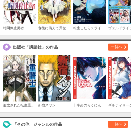
購入する
（１４）
必要ポイント：
690
時間停止勇者
老後に備えて異世界で８万枚の金貨を貯めます
転生したらスライムだった件
購入する
（１５）
出版社「講談社」の作品
一覧へ
必要ポイント：
690
購入する
（１６）
必要ポイント：
690
購入する
追放された転生重騎士はゲーム知識で無双する
新宿スワン
十字架のろくにん
ギルティサー
（１７）
必要ポイント：
690
「その他」ジャンルの作品
一覧へ