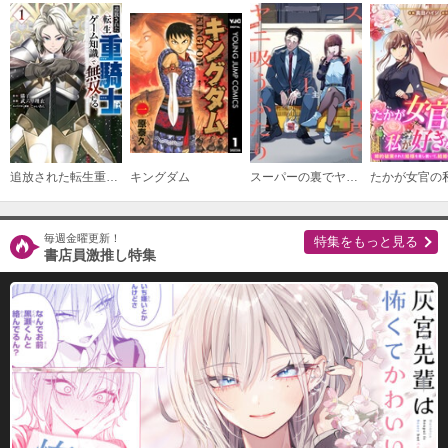
購入する
（１８）
必要ポイント：
690
購入する
（１９）
追放された転生重騎士はゲーム知識で無双する
キングダム
スーパーの裏でヤニ吸うふたり
必要ポイント：
690
購入する
毎週金曜更新！
特集をもっと見る
書店員激推し特集