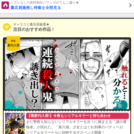
ハズレなし!! 絶対面白いマンガがてんこ盛り★
書店員激推し特集を全部見る
ギャラコミ書店員厳選★
注目のおすすめ作品！
8/6
新刊入荷
【最新刊入荷!】今夜もシリアルキラーと待ち合わせ
まだ警察も知らないシリアルキラーを次々に捕まえる「謎の通
報者」が現れた。「第六感」少女とはぐれ刑事のバディーが、
シリアルキラーたちに対峙するサスペンス開幕！