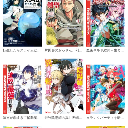
（６）
必要ポイント：
720
購入する
（７）
必要ポイント：
720
転生したらスライムだった件
片田舎のおっさん、剣聖になる～ただの田舎の剣術師範だったのに、大成した弟子たちが俺を放ってくれない件～
魔術ギルド総帥～生まれ変わって今更やり直す２度目の学院生活～
購入する
（８）
必要ポイント：
720
購入する
（９）
必要ポイント：
720
味方が弱すぎて補助魔法に徹していた宮廷魔法師、追放されて最強を目指す
最強陰陽師の異世界転生記～下僕の妖怪どもに比べてモンスターが弱すぎるんだが～（コミック）
Ａランクパーティを離脱した俺は、元教え子たちと迷宮深部を目指す。
購入する