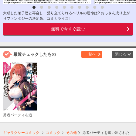
大成した弟子達と再会し、盛り立てられるベリルの運命は? おっさん成り上が
りファンタジーの決定版、コミカライズ!
無料で今すぐ読む
最近チェックしたもの
一覧へ
閉じる
勇者パーティを追い出された器用貧乏 ～パーティ事情で付与術士をやっていた剣士、万能へと至る～
ギャラクシーコミック
コミック
その他
勇者パーティを追い出された