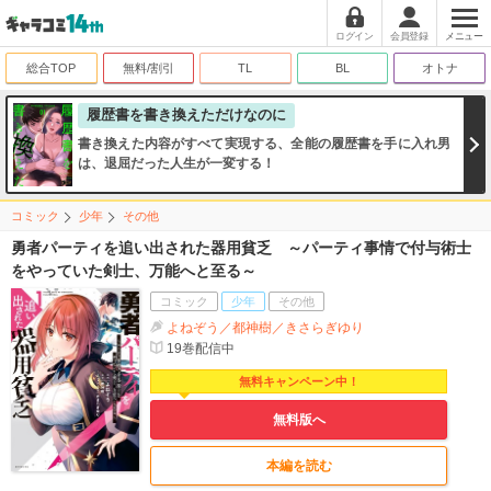
ログイン
会員登録
メニュー
総合TOP
無料/割引
TL
BL
オトナ
履歴書を書き換えただけなのに
書き換えた内容がすべて実現する、全能の履歴書を手に入れ男
は、退屈だった人生が一変する！
コミック
少年
その他
勇者パーティを追い出された器用貧乏 ～パーティ事情で付与術士
をやっていた剣士、万能へと至る～
コミック
少年
その他
よねぞう／都神樹／きさらぎゆり
19
巻配信中
無料キャンペーン中！
無料版へ
本編を読む