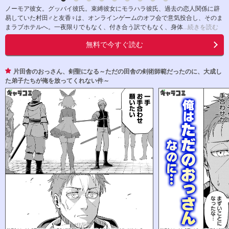
ノーモア彼女。グッバイ彼氏。束縛彼女にモラハラ彼氏、過去の恋人関係に辟
易していた村田♂と友香♀は、オンラインゲームのオフ会で意気投合し、そのま
まラブホテルへ。一夜限りでもなく、付き合う訳でもなく、身体
...続きを読む
無料で今すぐ読む
片田舎のおっさん、剣聖になる～ただの田舎の剣術師範だったのに、大成し
た弟子たちが俺を放ってくれない件～