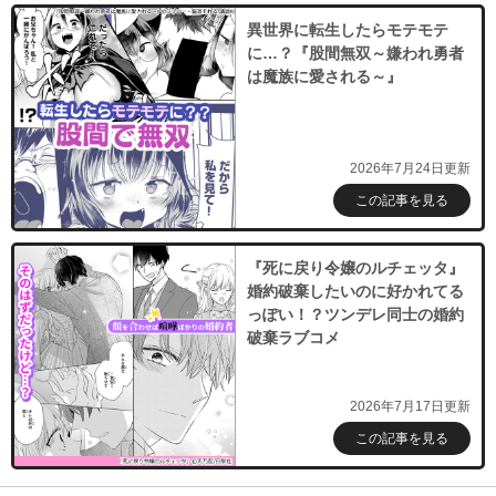
異世界に転生したらモテモテ
に…？『股間無双～嫌われ勇者
は魔族に愛される～』
2026年7月24日更新
この記事を見る
『死に戻り令嬢のルチェッタ』
婚約破棄したいのに好かれてる
っぽい！？ツンデレ同士の婚約
破棄ラブコメ
2026年7月17日更新
この記事を見る