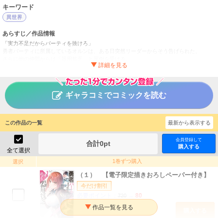
キーワード
異世界
あらすじ／作品情報
「実力不足だからパーティを抜けろ」
勇者パーティに所属しているオルンは、ある日突然リーダーからそう告げられた。
さらに他の仲間からは「器用貧乏」と罵倒を受ける。
失意のオルンは、ソロでの活動を開始した。
しかしその胸には、究極の「器用貧乏」―― “万能者”になる野心が秘められていた。
勇者パーティを追い出された器用貧乏 ～パーティ事情で付
タイトル
ギャラコミでコミックを読む
与術士をやっていた剣士、万能へと至る～
よねぞう／都神樹／きさらぎゆり
作者
この作品の一覧
最新から表示する
少年
／
その他
ジャンル
月刊少年シリウス
掲載誌
会員登録して
合計
0
pt
購入する
全て選択
講談社
出版社
1巻ずつ購入
選択
（１） 【電子限定描きおろしペーパー付き】
今だけ割引
必要ポイント：
80
720
購入する