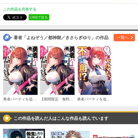
（２） 【電子限定描きおろしペーパー付き】
この作品を共有する
今だけ割引
LINEで送る
必要ポイント：
80
720
購入する
著者「よねぞう／都神樹／きさらぎゆり」の作品
一覧へ
（３） 【電子限定描きおろしペーパー付き】
今だけ割引
必要ポイント：
80
720
購入する
（４） 【電子限定描きおろしペーパー付き】
必要ポイント：
720
勇者パーティを追い出された器用貧乏 ～パーティ事情で付与術士をやっていた剣士、万能へと至る～ 分冊版
【期間限定 無料お試し版】勇者パーティを追い出された器用貧乏 ～パーティ事情で付与術士をやっていた剣士、万能へと至る～
勇者パーティを追い出された器用貧乏 外伝 オフのセルマさんは不器用！？
購入する
（５）
この作品を読んだ人はこんな作品も読んでいます
必要ポイント：
720
購入する