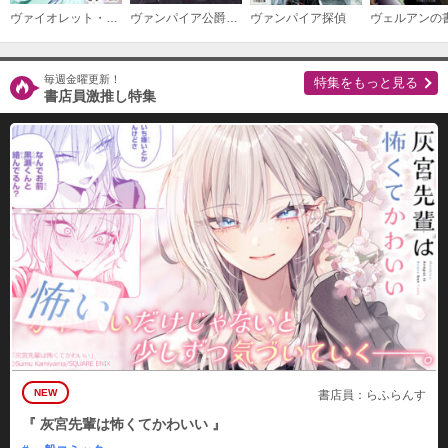
ヴァイオレット・キャンベルは『悪役令嬢』を演じない
ヴァンパイア公爵と生贄妻～貧乏令嬢の就職先は吸血鬼公爵の花嫁～
ヴァンパイア探偵
ヴェルアンの
毎週金曜更新！
特集をもっと見る
書店員激推し特集
NEW
書店員：らふらんす
『 灰宮先輩は怖くてかわいい 』