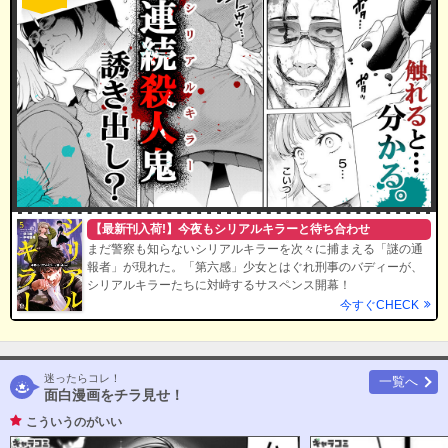
【最新刊入荷!】今夜もシリアルキラーと待ち合わせ
まだ警察も知らないシリアルキラーを次々に捕まえる「謎の通
報者」が現れた。「第六感」少女とはぐれ刑事のバディーが、
シリアルキラーたちに対峙するサスペンス開幕！
今すぐCHECK
迷ったらコレ！
一覧へ
面白漫画をチラ見せ！
こういうのがいい