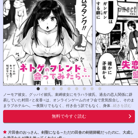
ノーモア彼女。グッバイ彼氏。束縛彼女にモラハラ彼氏、過去の恋人関係に辟
易していた村田♂と友香♀は、オンラインゲームのオフ会で意気投合し、そのま
まラブホテルへ。一夜限りでもなく、付き合う訳でもなく、身体
...続きを読む
無料で今すぐ読む
片田舎のおっさん、剣聖になる～ただの田舎の剣術師範だったのに、大成し
た弟子たちが俺を放ってくれない件～