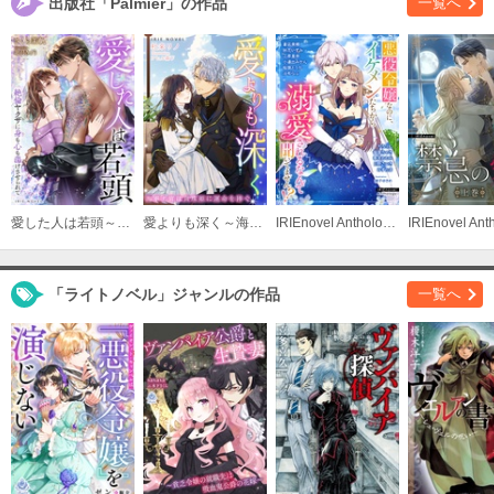
出版社「Palmier」の作品
一覧へ
愛した人は若頭～絶倫ヤクザに身も心も蕩けさせられて～
愛よりも深く～海軍士官は真珠姫に運命を捧ぐ～
IRIEnovel Anthology 悪役令嬢なのに、イケメンたちから溺愛されるなんて聞いてません！？
「ライトノベル」ジャンルの作品
一覧へ