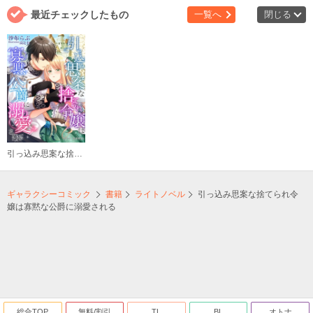
最近チェックしたもの
一覧へ
閉じる
引っ込み思案な捨てられ令嬢は寡黙な公爵に溺愛される
ギャラクシーコミック
書籍
ライトノベル
引っ込み思案な捨てられ令
嬢は寡黙な公爵に溺愛される
総合TOP
無料/割引
TL
BL
オトナ