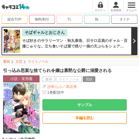
ログイン
会員登録
メニュー
総合TOP
無料/割引
TL
BL
オトナ
そばギャルとおじさん
そば好きのサラリーマン・秋丸泰造、日サロ店員のギャル・百
瀬じゅりな。立ち食いそば屋で残り一個の天ぷらをシェアした
ことがきっかけで「ソフレ（そばフレンド）」になったふたり
は、いっしょにそば屋巡りをすることに…!!
書籍
文芸
ライトノベル
引っ込み思案な捨てられ令嬢は寡黙な公爵に溺愛される
小説・実用書
書籍
ライトノベル
完結
沙布らぶ／高辻有
1
巻配信中
サンプル
本編を読む