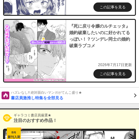
この記事を見る
『死に戻り令嬢のルチェッタ』
婚約破棄したいのに好かれてる
っぽい！？ツンデレ同士の婚約
破棄ラブコメ
2026年7月17日更新
この記事を見る
ハズレなし!! 絶対面白いマンガがてんこ盛り★
書店員激推し特集を全部見る
ギャラコミ書店員厳選★
注目のおすすめ作品！
8/6
新刊入荷