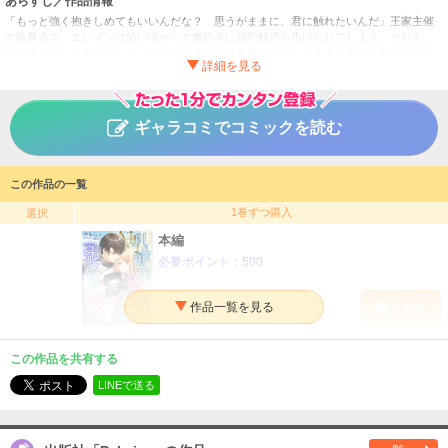
あらすじ／作品情報
「もっと強く抱きしめてもいいんだな？ 思うがままに、君に触れたいんだ」王家主催
の晩餐会で、エレインは幼い頃からの婚約者に婚約解消を告げられてしまう。それも、
婚約者を奪ったのはエレインの幼馴染みの子爵令嬢。呆然とするエレインは嘲笑の的に
なるが、そこに国王の甥である公爵ルーファスが「ならば自分が結婚を請いたい」と名
乗り出る。瞬く間に始まった新婚生活だが、ルーファスはいつもエレインに素っ気なく
て……。
ギャラコミでコミックを読む
引っ込み思案な捨てられ令嬢は寡黙な公爵に溺愛される
タイトル
沙布らぶ／高辻有
作者
この作品の一覧
文芸
／
ライトノベル
ジャンル
1巻ずつ購入
選択
掲載誌
本編
Palmier
出版社
必要ポイント：
500
購入する
この作品を共有する
LINEで送る