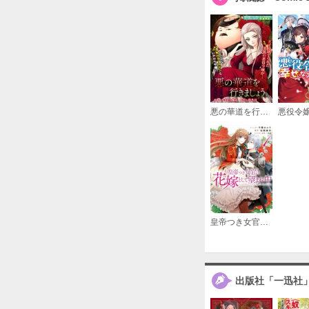
悪の華道を行きましょう
皇帝つき女官は花嫁として望まれ中
出版社「一迅社