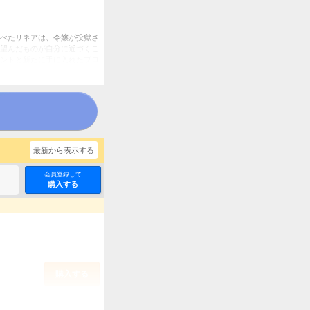
べたリネアは、令嬢が投獄さ
望んだものが自分に近づくこ
ントと新たに手に入れたブロ
の告知等は過去のものとなり
指します～ 連載版
最新から表示する
会員登録して
購入する
購入する