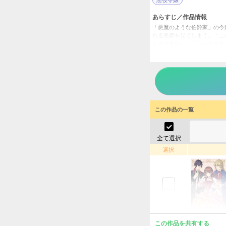
あらすじ／作品情報
「悪魔のような伯爵家」の令
れる悪夢を見てしまう。「こ
とのできない「ブロックスキ
ックスキルで、破滅への未来
ますので、ご注意ください。
悪役令
タイトル
chan
作者
女性
／
ジャンル
この作品の一覧
Comic
掲載誌
一迅社
出版社
全て選択
選択
この作品を共有する