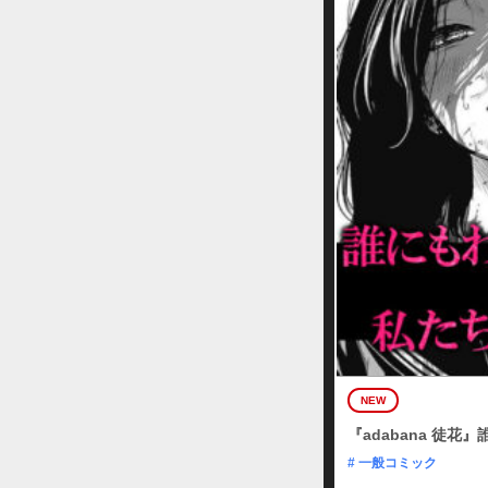
NEW
『adabana 徒
# 一般コミック