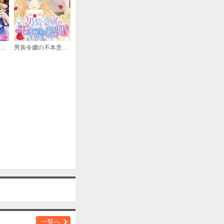
購入する
転生した悪役令嬢は復讐を望まない THE COMIC【分冊版】
男装令嬢の不本意な結婚 連載版
購入する
購入する
購入する
一覧へ