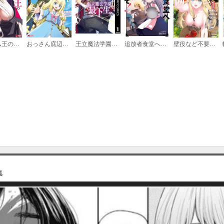
: 18
必要ポイント：
150
ハーレム王の異世界プレス漫遊記 ～最強無双のおじさんはあらゆる種族を嫁にする～（コミック）
おっさん底辺治癒士と愛娘の辺境ライフ～中年男が回復スキルに覚醒して、英雄へ成り上がる～（コミック）
王立魔法学園の最下生～貧困街上がりの最強魔法師、貴族だらけの学園で無双する～
追放者食堂へようこそ！
壁役など不要と追放されたＳ級冒険者、≪奴隷解放≫スキルを駆使して史上最強の国造り
: 19
必要ポイント：
150
集