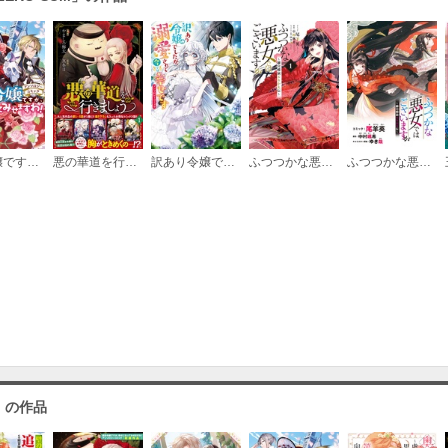
: 10
必要ポイント：
150
: 11
必要ポイント：
150
悪役令嬢ですが、幸せになってみせますわ！ アンソロジーコミック
悪の華道を行きましょう【コミックス版】
訳あり令嬢でしたが、溺愛されて今では幸せです アンソロジーコミック
ふつつかな悪女ではございますが ～雛宮蝶鼠とりかえ伝～
ふつつかな悪女ではございますが ～雛宮蝶鼠とりかえ伝～ 連載版
: 12
必要ポイント：
150
: 13
必要ポイント：
150
」の作品