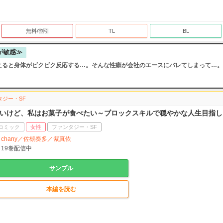
無料/割引
TL
BL
が敏感≫
えると身体がビクビク反応する…。そんな性癖が会社のエースにバレてしまって…。
タジー・SF
いけど、私はお菓子が食べたい～ブロックスキルで穏やかな人生目指し
コミック
女性
ファンタジー・SF
chany／佐槻奏多／紫真依
19
巻配信中
サンプル
本編を読む