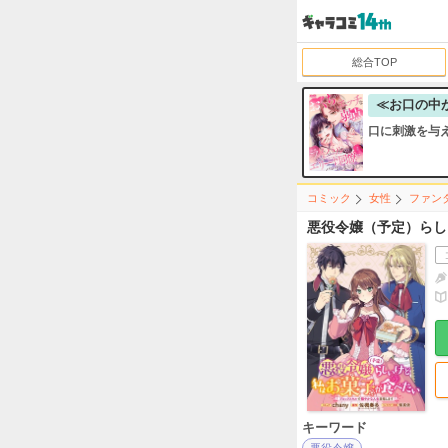
総合TOP
≪お口の中
口に刺激を与
コミック
女性
ファン
悪役令嬢（予定）らし
キーワード
悪役令嬢