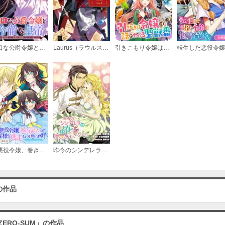
必要ポイント：
150
無口な公爵令嬢と冷徹な皇帝～前世拾った子供が皇帝になっていました～ 連載版
Laurus（ラウルス）異世界偏愛コミックアンソロジー
引きこもり令嬢は話のわかる聖獣番 連載版
: 7
必要ポイント：
150
: 8
必要ポイント：
150
元悪役令嬢、巻き戻ったので王子様から逃走しようと思います！【単話版】
昨今のシンデレラは靴を落とさない。 連載版
: 9
必要ポイント：
150
の作品
ZERO-SUM」の作品