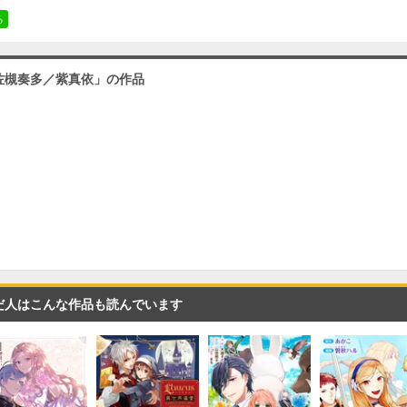
必要ポイント：
150
る
／佐槻奏多／紫真依」の作品
: 3
必要ポイント：
150
: 4
必要ポイント：
150
: 5
だ人はこんな作品も読んでいます
必要ポイント：
150
: 6