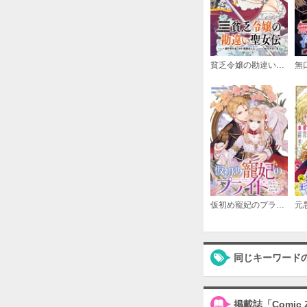
貧乏令嬢の勘違い聖女伝 ～お金のために努力してたら、王族ハーレムが出来ていました！？～ 連載版
仮初め寵妃のプライド～皇宮に咲く花は未来を希う～ 連載版
同じキーワード
掲載誌「Comic 