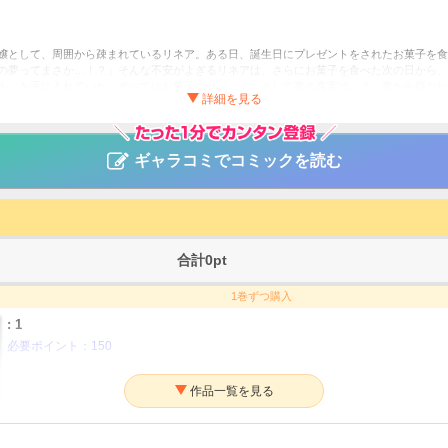
嬢として、周囲から疎まれているリネア。ある日、誕生日にプレゼントをされたお菓子を食
の夢ってまさか…！？」そんな不安がよぎるリネアは、さらにお菓子を食べた次の日から、
ル」を手に入れていた。すべてはお菓子のせい…？ そして夢の真実は…？ 夢から得たヒ
、回避して見せます！ 原作は「オーバーラップノベルスｆ」で刊行の話題作！！ 漫画内
嬢（予定）らしいけど、私はお菓子が食べたい～ブロックスキルで穏やかな人生目
ギャラコミでコミックを読む
y／佐槻奏多／紫真依
ファンタジー・SF
 ZERO-SUM
合計
0
pt
1巻ずつ購入
: 1
必要ポイント：
150
: 2