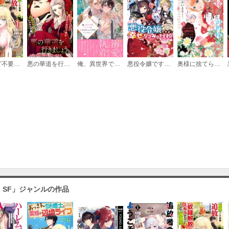
: 14
必要ポイント：
150
: 15
壁役など不要と追放されたＳ級冒険者、≪奴隷解放≫スキルを駆使して史上最強の国造り
悪の華道を行きましょう
俺、異世界でとろとろに愛されちゃってます アンソロジー
悪役令嬢ですが、幸せになってみせますわ！ アンソロジーコミック
奥様に捨てられた伯爵様～虐げられてきた奥様は、思い切りよく第二の人生に向かいます！～
必要ポイント：
150
: 16
必要ポイント：
150
: 17
・SF」ジャンルの作品
必要ポイント：
150