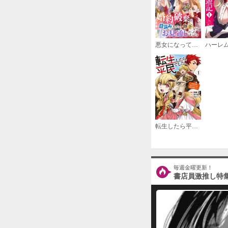
悪女になって婚約破棄を目論みましたが、陛下にはお見通しだったようです
転生したら平民でした。～生活水準に耐えられないので貴族を目指します～（コミック）
毎週金曜更新！
書店員激推し特