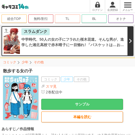
ログイン
会員登録
メニュー
総合TOP
無料/割引
TL
BL
オトナ
スラムダンク
中学時代、50人の女の子にフラれた桜木花道。そんな男が、進
学した湘北高校で赤木晴子に一目惚れ! 「バスケットは…お好
きですか?」。この一言が、ワルで名高い花道の高校生活を変
えることに!!
コミック
少年
その他
散歩する女の子
コミック
少年
その他
スマ見
2
巻配信中
サンプル
本編を読む
あらすじ／作品情報
Ｔｗｉｔｔｅｒで話題沸騰！！ 読む人をほっこり笑顔にする、ゆる散歩漫画がついに