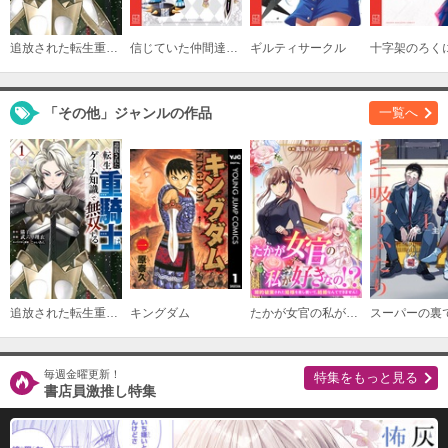
追放された転生重騎士はゲーム知識で無双する
信じていた仲間達にダンジョン奥地で殺されかけたがギフト『無限ガチャ』でレベル９９９９の仲間達を手に入れて元パーティーメンバーと世界に復讐＆『ざまぁ！』します！
ギルティサークル
十字架のろく
「その他」ジャンルの作品
一覧へ
追放された転生重騎士はゲーム知識で無双する
キングダム
たかが女官の私が好きなの！？ 婚約破棄された姫様を差し置いて、結婚なんてできません！
毎週金曜更新！
特集をもっと見る
書店員激推し特集