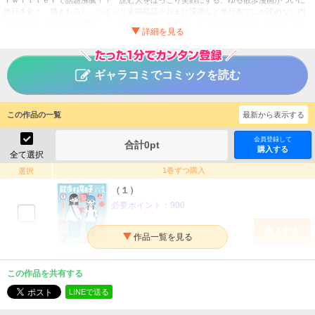
単行本化！ 描きおろし、ツイシリ未掲載話やおまけ漫画など単行本でしか読めない内
容盛りだくさんの超豪華版！！ ネット漫画界の奇才、スマ見がおりなす、ゆるくてシ
ュール、そしてかわいい女の子二人のお散歩な日々をどうぞお楽しみください。
散歩する女の子
タイトル
ギャラコミでコミックを読む
スマ見
作者
少年
／
その他
ジャンル
この作品の一覧
最新から表示する
月刊少年シリウス
掲載誌
講談社
出版社
会員登録して
合計
0
pt
購入する
全て選択
1巻ずつ購入
選択
（１）
必要ポイント：
900
購入する
（２）
この作品を共有する
必要ポイント：
1,100
LINEで送る
購入する