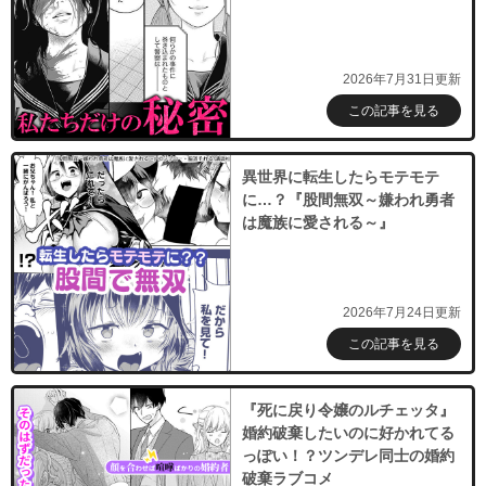
2026年7月31日更新
この記事を見る
異世界に転生したらモテモテ
に…？『股間無双～嫌われ勇者
は魔族に愛される～』
2026年7月24日更新
この記事を見る
『死に戻り令嬢のルチェッタ』
婚約破棄したいのに好かれてる
っぽい！？ツンデレ同士の婚約
破棄ラブコメ