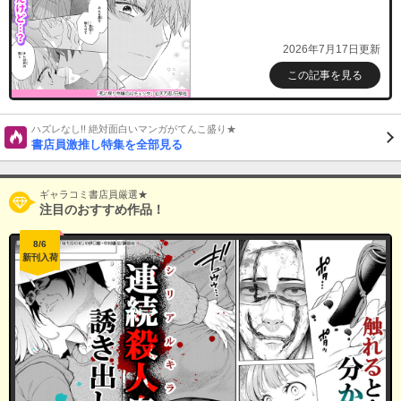
2026年7月17日更新
この記事を見る
ハズレなし!! 絶対面白いマンガがてんこ盛り★
書店員激推し特集を全部見る
ギャラコミ書店員厳選★
注目のおすすめ作品！
8/6
新刊入荷