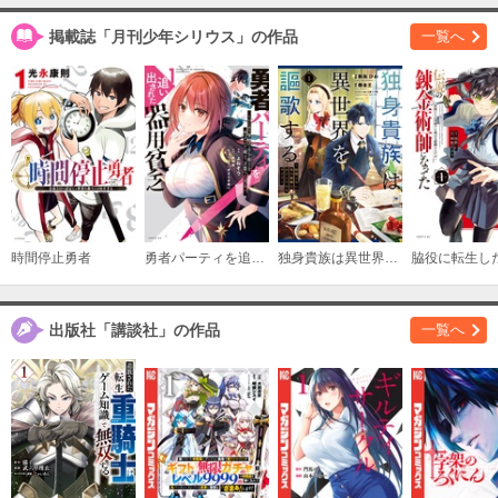
掲載誌「月刊少年シリウス」の作品
一覧へ
時間停止勇者
勇者パーティを追い出された器用貧乏 ～パーティ事情で付与術士をやっていた剣士、万能へと至る～
独身貴族は異世界を謳歌する ～結婚しない男の優雅なおひとりさまライフ～
出版社「講談社」の作品
一覧へ