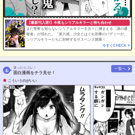
【最新刊入荷!】今夜もシリアルキラーと待ち合わせ
まだ警察も知らないシリアルキラーを次々に捕まえる「謎の通
報者」が現れた。「第六感」少女とはぐれ刑事のバディーが、
シリアルキラーたちに対峙するサスペンス開幕！
今すぐCHECK
迷ったらコレ！
一覧へ
面白漫画をチラ見せ！
こういうのがいい