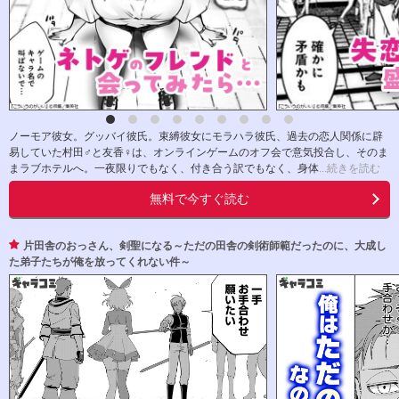
ノーモア彼女。グッバイ彼氏。束縛彼女にモラハラ彼氏、過去の恋人関係に辟
易していた村田♂と友香♀は、オンラインゲームのオフ会で意気投合し、そのま
まラブホテルへ。一夜限りでもなく、付き合う訳でもなく、身体
...続きを読む
無料で今すぐ読む
片田舎のおっさん、剣聖になる～ただの田舎の剣術師範だったのに、大成し
た弟子たちが俺を放ってくれない件～