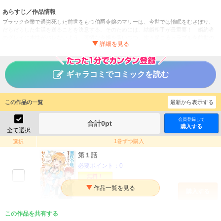
あらすじ／作品情報
ブラック企業で過労死した前世をもつ伯爵令嬢のマリーは、今世では惰眠をむさぼり、
だらだらした生活を送ることを決意する。そのためには、結婚相手が最重要！ 婚約者
のグレイに本性がバレないよう、可憐な令嬢を装いつつ、次々起こるトラブルを前世の
知識で解決していく。すると、ニート生活の基盤を作っているだけなのに、グレイはマ
リーに夢中になっていて……!?
貴族令嬢に生まれたからには念願のだらだらニート生活した
タイトル
ギャラコミでコミックを読む
い。（分冊版）
喜来ユウ／譚音アルン
作者
この作品の一覧
最新から表示する
女性
／
ファンタジー・SF
ジャンル
掲載誌
会員登録して
合計
0
pt
購入する
全て選択
アルファポリス
出版社
1巻ずつ購入
選択
第１話
必要ポイント：
0
無料！
購入する
第２話
この作品を共有する