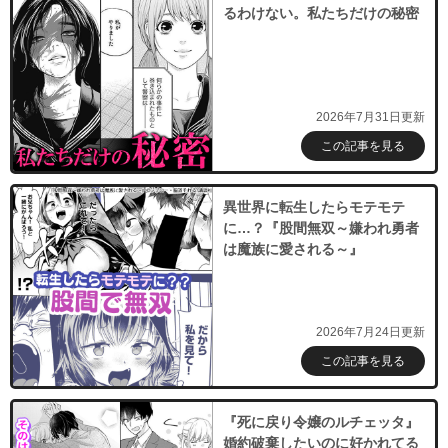
るわけない。私たちだけの秘密
2026年7月31日更新
この記事を見る
異世界に転生したらモテモテ
に…？『股間無双～嫌われ勇者
は魔族に愛される～』
2026年7月24日更新
この記事を見る
『死に戻り令嬢のルチェッタ』
婚約破棄したいのに好かれてる