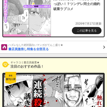
っぽい！？ツンデレ同士の婚約
破棄ラブコメ
2026年7月17日更新
この記事を見る
ハズレなし!! 絶対面白いマンガがてんこ盛り★
書店員激推し特集を全部見る
ギャラコミ書店員厳選★
注目のおすすめ作品！
8/6
新刊入荷