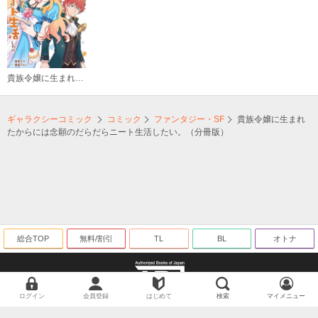
貴族令嬢に生まれたからには念願のだらだらニート生活したい。（分冊版）
ギャラクシーコミック
コミック
ファンタジー・SF
貴族令嬢に生まれ
たからには念願のだらだらニート生活したい。（分冊版）
総合TOP
無料/割引
TL
BL
オトナ
ログイン
会員登録
はじめて
検索
マイメニュー