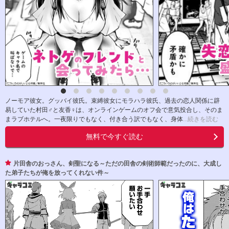
ノーモア彼女。グッバイ彼氏。束縛彼女にモラハラ彼氏、過去の恋人関係に辟
易していた村田♂と友香♀は、オンラインゲームのオフ会で意気投合し、そのま
まラブホテルへ。一夜限りでもなく、付き合う訳でもなく、身体
...続きを読む
無料で今すぐ読む
片田舎のおっさん、剣聖になる～ただの田舎の剣術師範だったのに、大成し
た弟子たちが俺を放ってくれない件～