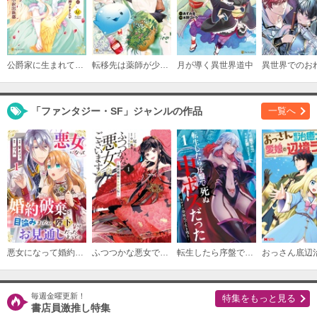
必要ポイント：
180
購入する
公爵家に生まれて初日に跡継ぎ失格の烙印を押されましたが今日も元気に生きてます！
転移先は薬師が少ない世界でした
月が導く異世界道中
第７話
必要ポイント：
180
「ファンタジー・SF」ジャンルの作品
一覧へ
購入する
第８話
必要ポイント：
180
購入する
第９話
必要ポイント：
180
悪女になって婚約破棄を目論みましたが、陛下にはお見通しだったようです
ふつつかな悪女ではございますが ～雛宮蝶鼠とりかえ伝～
転生したら序盤で死ぬ中ボスだった－ヒロイン眷属化で生き残る－
購入する
毎週金曜更新！
特集をもっと見る
書店員激推し特集
第10話