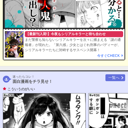
【最新刊入荷!】今夜もシリアルキラーと待ち合わせ
まだ警察も知らないシリアルキラーを次々に捕まえる「謎の通
報者」が現れた。「第六感」少女とはぐれ刑事のバディーが、
シリアルキラーたちに対峙するサスペンス開幕！
今すぐCHECK
迷ったらコレ！
一覧へ
面白漫画をチラ見せ！
こういうのがいい