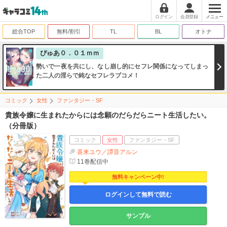
ログイン
会員登録
メニュー
総合TOP
無料/割引
TL
BL
オトナ
ぴゅあ０．０１ｍｍ
勢いで一夜を共にし、なし崩し的にセフレ関係になってしまっ
た二人の淫らで純なセフレラブコメ！
コミック
女性
ファンタジー・SF
貴族令嬢に生まれたからには念願のだらだらニート生活したい。
（分冊版）
コミック
女性
ファンタジー・SF
喜来ユウ／譚音アルン
11
巻配信中
無料キャンペーン中!
ログインして無料で読む
サンプル