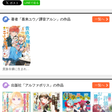
必要ポイント：
180
LINEで送る
購入する
著者「喜来ユウ／譚音アルン」の作品
一覧へ
第３話
必要ポイント：
180
購入する
第４話
必要ポイント：
180
貴族令嬢に生まれたからには念願のだらだらニート生活したい。
購入する
第５話
出版社「アルファポリス」の作品
一覧へ
必要ポイント：
180
購入する
第６話