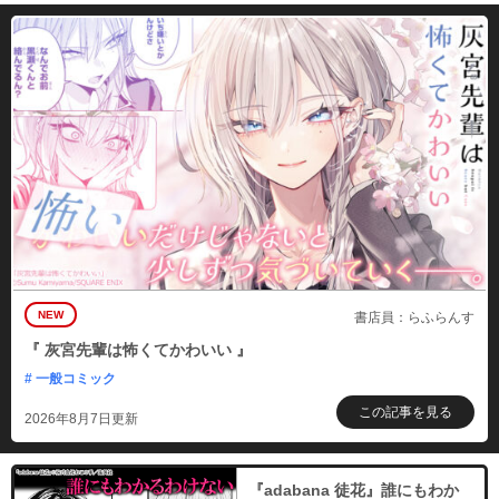
必要ポイント：
180
購入する
第11話
必要ポイント：
180
購入する
NEW
書店員：らふらんす
『 灰宮先輩は怖くてかわいい 』
# 一般コミック
この記事を見る
2026年8月7日更新
『adabana 徒花』誰にもわか