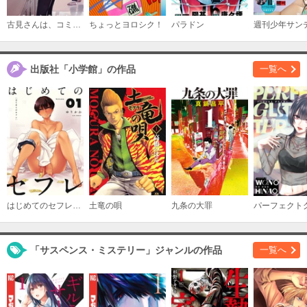
古見さんは、コミュ症です。
ちょっとヨロシク！
パラドン
週刊少年サン
出版社「小学館」の作品
一覧へ
はじめてのセフレ【単話】
土竜の唄
九条の大罪
「サスペンス・ミステリー」ジャンルの作品
一覧へ