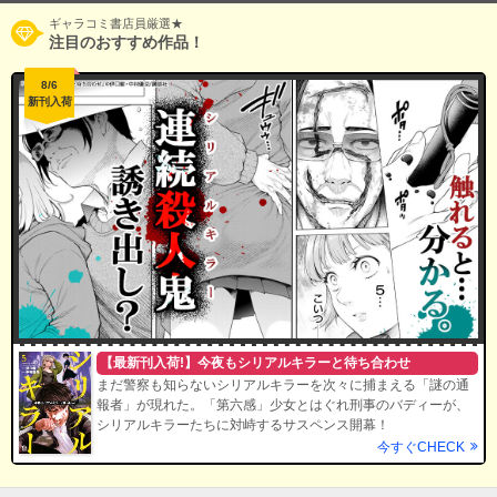
ギャラコミ書店員厳選★
注目のおすすめ作品！
8/6
新刊入荷
【最新刊入荷!】今夜もシリアルキラーと待ち合わせ
まだ警察も知らないシリアルキラーを次々に捕まえる「謎の通
報者」が現れた。「第六感」少女とはぐれ刑事のバディーが、
シリアルキラーたちに対峙するサスペンス開幕！
今すぐCHECK