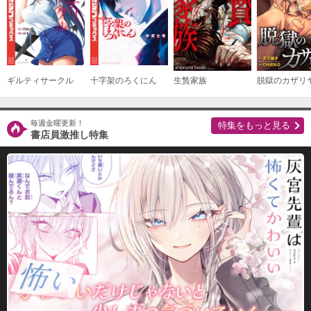
ギルティサークル
十字架のろくにん
生贄家族
脱獄のカザリ
毎週金曜更新！
特集をもっと見る
書店員激推し特集