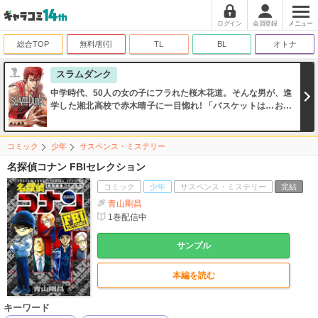
ログイン
会員登録
メニュー
総合TOP
無料/割引
TL
BL
オトナ
スラムダンク
中学時代、50人の女の子にフラれた桜木花道。そんな男が、進
学した湘北高校で赤木晴子に一目惚れ! 「バスケットは…お好
きですか?」。この一言が、ワルで名高い花道の高校生活を変
えることに!!
コミック
少年
サスペンス・ミステリー
名探偵コナン FBIセレクション
コミック
少年
サスペンス・ミステリー
完結
青山剛昌
1
巻配信中
サンプル
本編を読む
キーワード