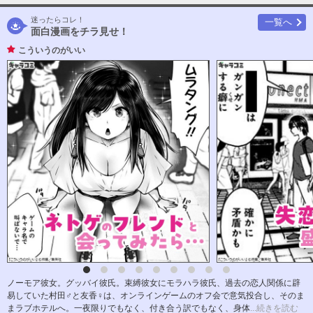
迷ったらコレ！
一覧へ
面白漫画をチラ見せ！
こういうのがいい
ノーモア彼女。グッバイ彼氏。束縛彼女にモラハラ彼氏、過去の恋人関係に辟
易していた村田♂と友香♀は、オンラインゲームのオフ会で意気投合し、そのま
まラブホテルへ。一夜限りでもなく、付き合う訳でもなく、身体
...続きを読む