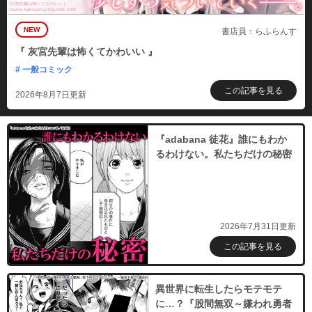
NEW
書店員：らふらんす
『 灰宮先輩は怖くてかわいい 』
# 一般コミック
この記事を見る
2026年8月7日更新
『adabana 徒花』誰にもわか
るわけない。私たちだけの秘密
2026年7月31日更新
この記事を見る
異世界に転生したらモテモテ
に…？『股間無双～嫌われ勇者