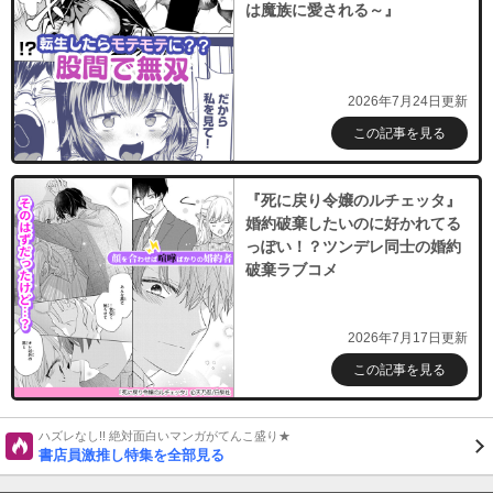
は魔族に愛される～』
2026年7月24日更新
この記事を見る
『死に戻り令嬢のルチェッタ』
婚約破棄したいのに好かれてる
っぽい！？ツンデレ同士の婚約
破棄ラブコメ
2026年7月17日更新
この記事を見る
ハズレなし!! 絶対面白いマンガがてんこ盛り★
書店員激推し特集を全部見る