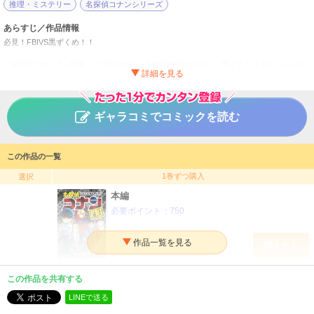
推理・ミステリー
名探偵コナンシリーズ
あらすじ／作品情報
必見！FBIVS黒ずくめ！！
「名探偵コナン1～82巻」に収録された、FBI登場回の中から、選りすぐりエピソードを
厳選した特製コミックス。
名探偵コナン FBIセレクション
タイトル
ギャラコミでコミックを読む
青山剛昌
作者
少年
／
サスペンス・ミステリー
ジャンル
この作品の一覧
週刊少年サンデー
掲載誌
1巻ずつ購入
選択
小学館
出版社
本編
必要ポイント：
750
購入する
この作品を共有する
LINEで送る