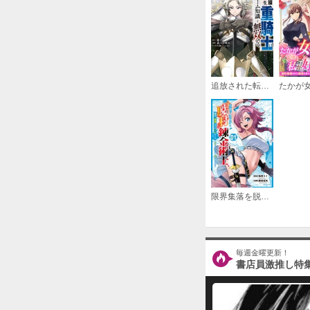
追放された転生重騎士はゲーム知識で無双する
限界集落を脱村した錬金術士、都会で“最強”なのがバレまくる。～老害どもにはいい加減愛想が尽きました～
毎週金曜更新！
書店員激推し特