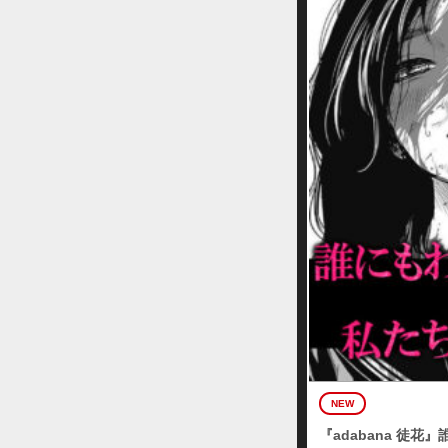
NEW
『adabana 徒