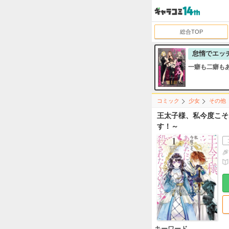
総合TOP
怠惰でエッ
一癖も二癖も
コミック
少女
その他
王太子様、私今度こそ
す！～
キーワード