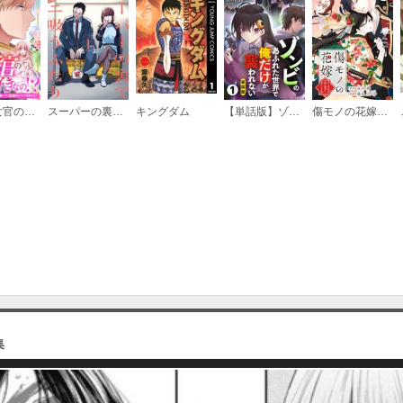
たかが女官の私が好きなの！？ 婚約破棄された姫様を差し置いて、結婚なんてできません！
スーパーの裏でヤニ吸うふたり
キングダム
【単話版】ゾンビのあふれた世界で俺だけが襲われない（フルカラー）
傷モノの花嫁 分冊版
集