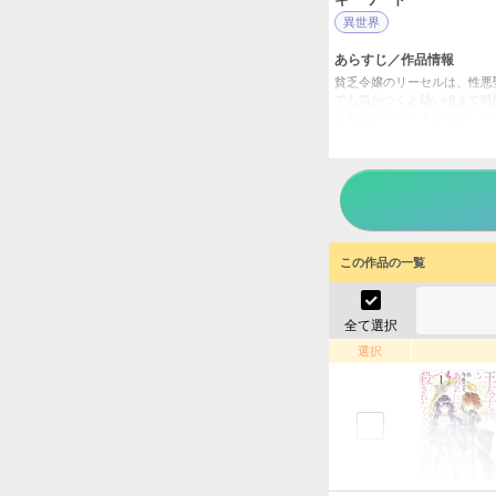
異世界
あらすじ／作品情報
貧乏令嬢のリーセルは、性悪
でも気がつくと幼い頃まで時
２周目のメリットを活かして
聖女の幼馴染みの男が人生に
運命に振り回されながらも強
王太子
タイトル
す！～
おしば
作者
この作品の一覧
少女
／
ジャンル
異世界
掲載誌
全て選択
講談社
出版社
選択