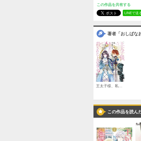
この作品を共有する
LINEで送
著者「おしばな
王太子様、私今度こそあなたに殺されたくないんです！ ～聖女に嵌められた貧乏令嬢、二度目は串刺し回避します！～ 分冊版
この作品を読ん