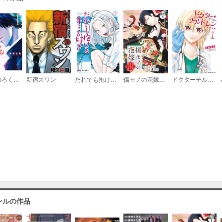
十字架のろくにん
新宿スワン
だれでも抱けるキミが好き
傷モノの花嫁 分冊版
ドクターチルドレン～小児外科医～
ンルの作品