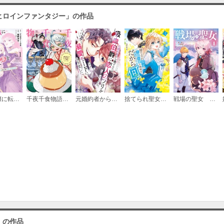
ヒロインファンタジー」の作品
悪役令嬢に転生した母は子育て改革をいたします ～結婚はうんざりなので王太子殿下は聖女様に差し上げますね～
千夜千食物語 ～敗国の姫ですが氷の皇子殿下がどうも溺愛してくれています～
元婚約者から逃げるため吸血伯爵に恋人のフリをお願いしたら、なぜか溺愛モードになりました
捨てられ聖女は契約結婚を満喫中。後悔してる？だから何？
戦場の聖女 ～妹の代わりに公爵騎士に嫁ぐことになりましたが、今は幸せです～
」の作品