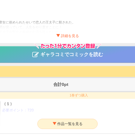
聖女に嵌められたせいで恋人の王太子に殺された。
間が戻っていて、人生をやり直すことに！
王太子や聖女と無縁の生活を送りたいのに、
絡んできたりして様子がおかしい！？
く生きるリーセルのサクセスストーリー開幕！！
様、私今度こそあなたに殺されたくないんです！ ～聖女に嵌められた貧乏令嬢、
ギャラコミでコミックを読む
なお／岡達英茉／先崎真琴
その他
ヒロインファンタジー
合計
0
pt
1巻ずつ購入
（１）
必要ポイント：
720