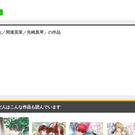
（２）
必要ポイント：
720
る
お／岡達英茉／先崎真琴」の作品
（３）
必要ポイント：
720
（４）
必要ポイント：
720
（５）
だ人はこんな作品も読んでいます
必要ポイント：
720