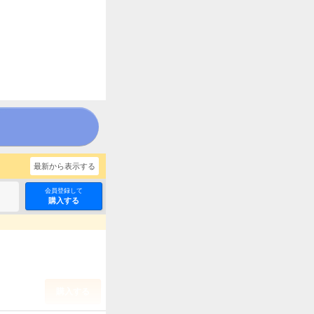
二度目は串刺し回避しま
最新から表示する
会員登録して
購入する
購入する