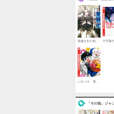
追放された転生重騎士はゲーム知識で無双する
ハナバス 苔石花江のバスケ論
「その他」ジャ