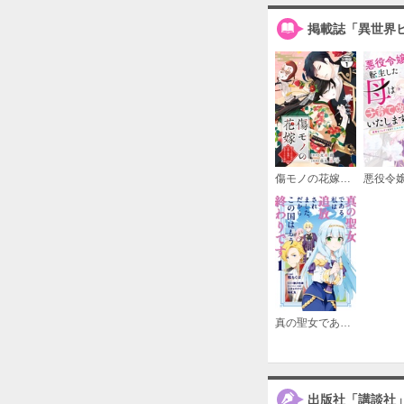
掲載誌「異世界
傷モノの花嫁 分冊版
真の聖女である私は追放されました。だからこの国はもう終わりです
出版社「講談社