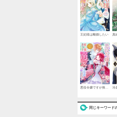
王妃様は離婚したい
悪役令嬢ですが推し事に忙しいので溺愛はご遠慮ください！～俺様王子と婚約破棄したいわたしの奮闘記～
同じキーワード