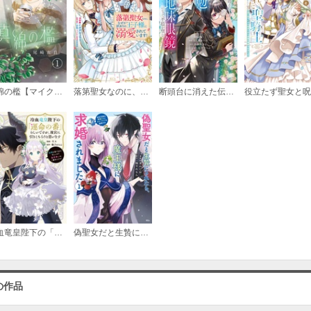
（６）
必要ポイント：
720
（７）
真綿の檻【マイクロ】
落第聖女なのに、なぜか訳ありの王子様に溺愛されています！
断頭台に消えた伝説の悪女、二度目の人生ではガリ勉地味眼鏡になって平穏を望む
必要ポイント：
720
（８）
必要ポイント：
720
冷血竜皇陛下の「運命の番」らしいですが、後宮に引きこもろうと思います ～幼竜を愛でるのに忙しいので皇后争いはご勝手にどうぞ～
偽聖女だと生贄にされたら、魔王様に求婚されました～契約花嫁は精霊たちとスローライフを謳歌する～
（９）
必要ポイント：
720
の作品