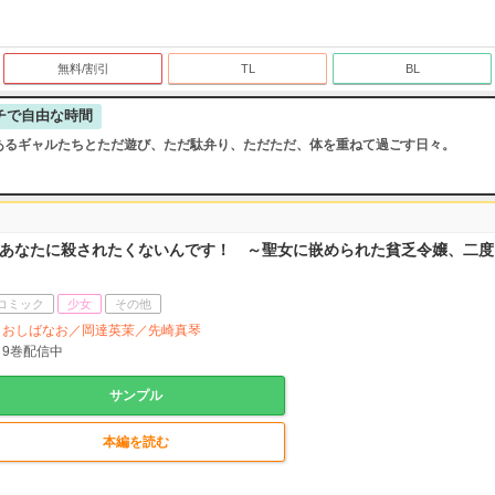
無料/割引
TL
BL
チで自由な時間
あるギャルたちとただ遊び、ただ駄弁り、ただただ、体を重ねて過ごす日々。
あなたに殺されたくないんです！ ～聖女に嵌められた貧乏令嬢、二度
コミック
少女
その他
おしばなお／岡達英茉／先崎真琴
9
巻配信中
サンプル
本編を読む