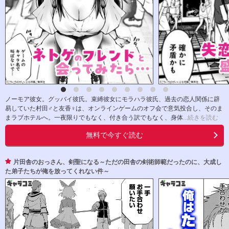
ノーモア彼女。グッバイ彼氏。束縛彼女にモラハラ彼氏、過去の恋人関係に辟
易していた村田♂と友香♀は、オンラインゲームのオフ会で意気投合し、そのま
まラブホテルへ。一夜限りでもなく、付き合う訳でもなく、身体
...続きを読む
無料で今すぐ読む
片田舎のおっさん、剣聖になる～ただの田舎の剣術師範だったのに、大成し
た弟子たちが俺を放ってくれない件～