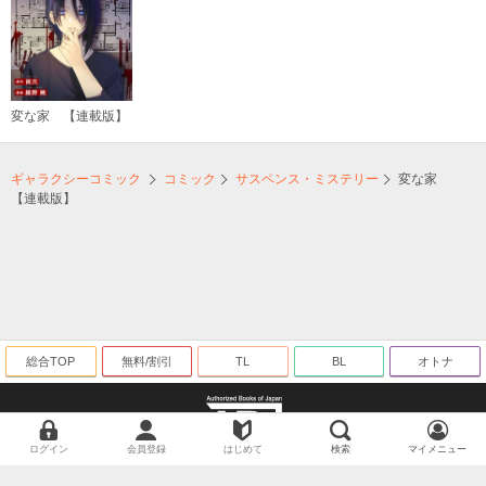
変な家 【連載版】
ギャラクシーコミック
コミック
サスペンス・ミステリー
変な家
【連載版】
総合TOP
無料/割引
TL
BL
オトナ
ログイン
会員登録
はじめて
検索
マイメニュー
海賊版に関する取り組みについて