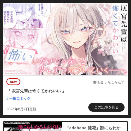
: 10 後編
必要ポイント：
150
購入する
: 11 前編
必要ポイント：
150
購入する
: 11 後編
必要ポイント：
150
NEW
書店員：らふらんす
購入する
『 灰宮先輩は怖くてかわいい 』
# 一般コミック
この記事を見る
2026年8月7日更新
『adabana 徒花』誰にもわか