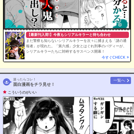
【最新刊入荷!】今夜もシリアルキラーと待ち合わせ
まだ警察も知らないシリアルキラーを次々に捕まえる「謎の通
報者」が現れた。「第六感」少女とはぐれ刑事のバディーが、
シリアルキラーたちに対峙するサスペンス開幕！
今すぐCHECK
迷ったらコレ！
一覧へ
面白漫画をチラ見せ！
こういうのがいい