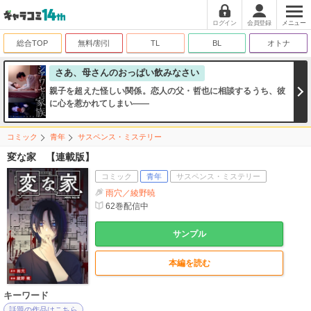
ログイン
会員登録
メニュー
総合TOP
無料/割引
TL
BL
オトナ
さあ、母さんのおっぱい飲みなさい
親子を超えた怪しい関係。恋人の父・哲也に相談するうち、彼
に心を惹かれてしまい――
コミック
青年
サスペンス・ミステリー
変な家 【連載版】
コミック
青年
サスペンス・ミステリー
雨穴／綾野暁
62
巻配信中
サンプル
本編を読む
キーワード
話題の作品はこちら