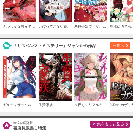
: 8 後編
必要ポイント：
150
購入する
ふつつかな悪女ではございますが ～雛宮蝶鼠とりかえ伝～
いびってこない義母と義姉
悪役令嬢ですが、幸せになってみせますわ！ アンソロジーコミック
: 9 前編
必要ポイント：
150
「サスペンス・ミステリー」ジャンルの作品
一覧へ
購入する
: 9 後編
必要ポイント：
150
購入する
: 10 前編
ギルティサークル
生贄家族
今夜もシリアルキラーと待ち合わせ
脱獄のカザリ
必要ポイント：
150
毎週金曜更新！
購入する
特集をもっと見る
書店員激推し特集