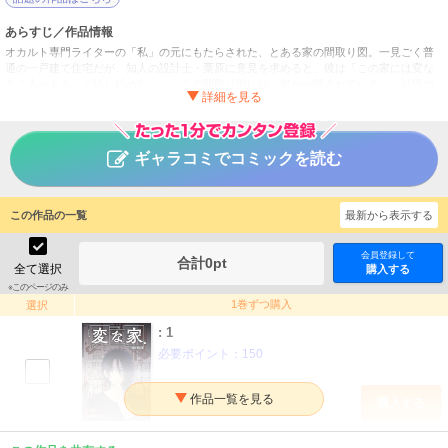
あらすじ／作品情報
オカルト専門ライターの「私」の元にもたらされた、とある家の間取り図。一見ごく普
通の一戸建て住宅だが、知人の設計士・栗原に意見を求めると、彼は「この家には変な
ところがある」と話し始めた……。この間取り図には、何かが隠されている…。話題の
不動産ミステリー、待望のコミカライズ!! 【本商品は単話コンテンツとなります。単行
本版と収録内容が異なる場合がございます。漫画内の告知等は過去のものとなりますの
で、ご注意ください。】（※本作は、書籍『変な家』（飛鳥新社刊）をコミカライズした
作品です）
ギャラコミでコミックを読む
変な家 【連載版】
タイトル
雨穴／綾野暁
作者
この作品の一覧
最新から表示する
青年
／
サスペンス・ミステリー
ジャンル
会員登録して
合計
0
pt
全て選択
購入する
掲載誌
※このページのみ
一迅社
出版社
1巻ずつ購入
選択
: 1
必要ポイント：
150
購入する
: 2