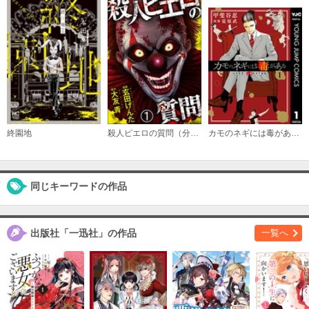
: 6 後編
必要ポイント：
150
購入する
: 7 前編
必要ポイント：
150
購入する
終園地
殺人ピエロの質問（分冊版）
カモのネギには毒がある 加茂教授の人間経済学講義
: 7 後編
必要ポイント：
150
同じキーワードの作品
購入する
出版社「一迅社」の作品
一覧へ
: 8 前編
必要ポイント：
150
購入する