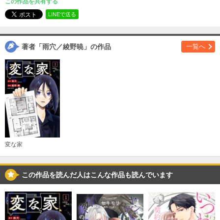
この作品を共有する
必要ポイント：
150
LINEで送る
購入する
著者「雨穴／綾野暁」の作品
一覧へ
: 3 前編
必要ポイント：
150
購入する
: 3 後編
必要ポイント：
150
購入する
変な家
: 4 前編
この作品を読んだ人はこんな作品も読んでいます
必要ポイント：
150
購入する