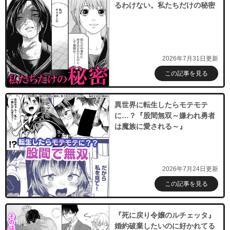
るわけない。私たちだけの秘密
2026年7月31日更新
この記事を見る
異世界に転生したらモテモテ
に…？『股間無双～嫌われ勇者
は魔族に愛される～』
2026年7月24日更新
この記事を見る
『死に戻り令嬢のルチェッタ』
婚約破棄したいのに好かれてる