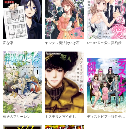
: 4 後編
必要ポイント：
150
購入する
: 5 前編
必要ポイント：
150
変な家
ヤンデレ魔法使いは石像の乙女しか愛せない 魔女は愛弟子の熱い口づけでとける 【短編】
いつわりの愛～契約婚の旦那さまは甘すぎる～
購入する
: 5 後編
必要ポイント：
150
購入する
: 6 前編
必要ポイント：
150
葬送のフリーレン
ミステリと言う勿れ
ディストピア～移住先は不貞の島でした～
購入する