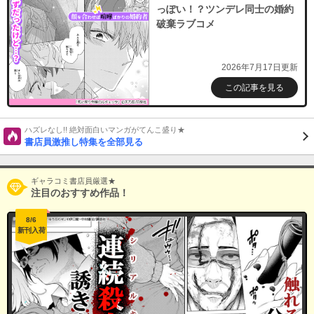
っぽい！？ツンデレ同士の婚約
破棄ラブコメ
2026年7月17日更新
この記事を見る
ハズレなし!! 絶対面白いマンガがてんこ盛り★
書店員激推し特集を全部見る
ギャラコミ書店員厳選★
注目のおすすめ作品！
8/6
新刊入荷