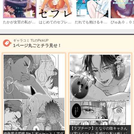
たかが女官の私が好きなの！？ 婚約破棄された姫様を差し置いて、結婚なんてできません！【単行本版】
はじめてのセフレ【単話】
だれでも抱けるキミが好き
ぴゅあ０．０
ギャラコミ TLのPickUP
1ページ丸ごとチラ見せ！
【ラブチーク】となりの陰キャさん
肉食男子図鑑 file.1 ぎゅ〜っと！アグ
は実はメロい～不感症な私は推しに