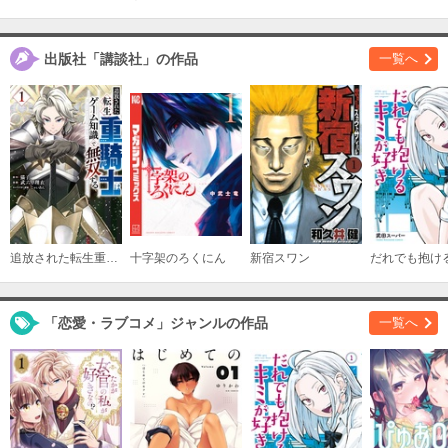
出版社「講談社」の作品
一覧へ
追放された転生重騎士はゲーム知識で無双する
十字架のろくにん
新宿スワン
「恋愛・ラブコメ」ジャンルの作品
一覧へ