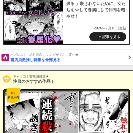
残る 』殺されないために、女た
ちを××して眷属にして仲間を増
やせ！
2026年7月10日更新
この記事を見る
ハズレなし!! 絶対面白いマンガがてんこ盛り★
書店員激推し特集を全部見る
ギャラコミ書店員厳選★
注目のおすすめ作品！
8/6
新刊入荷