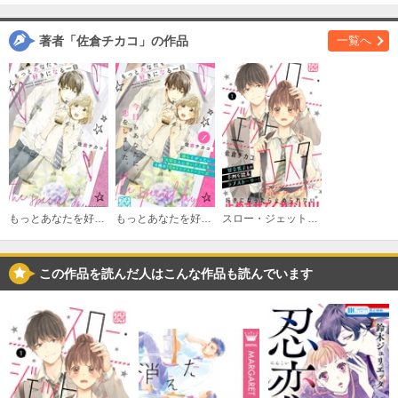
購入する
著者「佐倉チカコ」の作品
一覧へ
（３）
必要ポイント：
540
購入する
もっとあなたを好きになる一日
もっとあなたを好きになる一日 プチデザ
スロー・ジェットコースター プチデザ
この作品を読んだ人はこんな作品も読んでいます