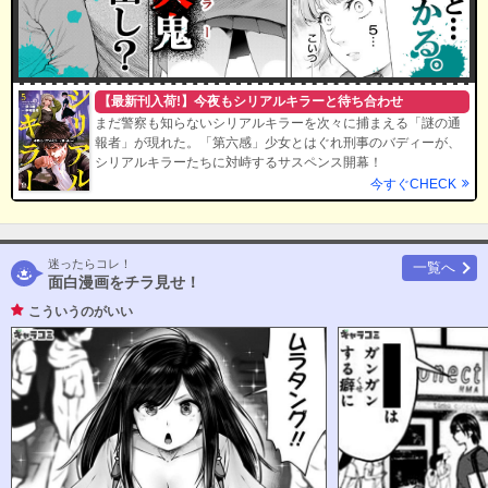
【最新刊入荷!】今夜もシリアルキラーと待ち合わせ
まだ警察も知らないシリアルキラーを次々に捕まえる「謎の通
報者」が現れた。「第六感」少女とはぐれ刑事のバディーが、
シリアルキラーたちに対峙するサスペンス開幕！
今すぐCHECK
迷ったらコレ！
一覧へ
面白漫画をチラ見せ！
こういうのがいい