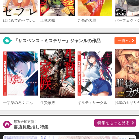
名探偵コナン 60＋PLUS SDB（スーパーダイジ
ェストブック）
必要ポイント：
790
はじめてのセフレ【単話】
土竜の唄
九条の大罪
購入する
「サスペンス・ミステリー」ジャンルの作品
一覧へ
名探偵コナン 70＋PLUS SDB（スーパーダイジ
ェストブック）
必要ポイント：
790
購入する
名探偵コナン 80＋PLUS SDB（スーパーダイジ
ェストブック）
必要ポイント：
810
十字架のろくにん
生贄家族
ギルティサークル
脱獄のカザリ
購入する
名探偵コナン 90＋PLUS SDB（スーパーダイジ
毎週金曜更新！
特集をもっと見る
ェストブック）
書店員激推し特集
必要ポイント：
810