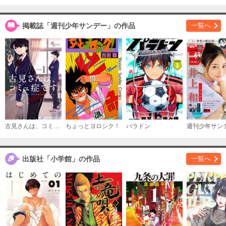
必要ポイント：
570
名探偵コナン スーパーダイジェストブック
タイトル
購入する
青山剛昌／キャラメル・ママ
掲載誌「週刊少年サンデー」の作品
一覧へ
作者
少年
／
サスペンス・ミステリー
ジャンル
名探偵コナン 30＋PLUS SDB（スーパーダイジ
ェストブック）
週刊少年サンデー
掲載誌
必要ポイント：
570
小学館
出版社
購入する
名探偵コナン 40＋PLUS SDB（スーパーダイジ
ェストブック）
古見さんは、コミュ症です。
ちょっとヨロシク！
パラドン
週刊少年サン
必要ポイント：
570
購入する
出版社「小学館」の作品
一覧へ
名探偵コナン 50＋PLUS SDB（スーパーダイジ
ェストブック）
必要ポイント：
790
購入する