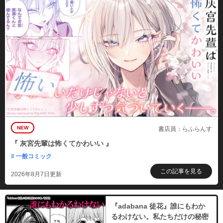
購入する
名探偵コナン BLACK PLUS SDB（スーパーダ
イジェストブック）
必要ポイント：
900
購入する
名探偵コナン LOVE PLUS SDB（スーパーダイ
ジェストブック）
必要ポイント：
900
購入する
NEW
書店員：らふらんす
『 灰宮先輩は怖くてかわいい 』
名探偵コナン JUSTICE PLUS SDB（スーパー
# 一般コミック
ダイジェストブック）
必要ポイント：
900
この記事を見る
2026年8月7日更新
購入する
『adabana 徒花』誰にもわか
名探偵コナン RECIPE PLUS SDB（スーパーダ
るわけない。私たちだけの秘密
イジェストブック）