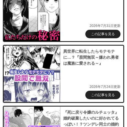
必要ポイント：
900
購入する
2026年7月31日更新
名探偵コナン 100＋PLUS SDB（スーパーダイ
ジェストブック）
この記事を見る
必要ポイント：
900
購入する
異世界に転生したらモテモテ
に…？『股間無双～嫌われ勇者
は魔族に愛される～』
2026年7月24日更新
この記事を見る
『死に戻り令嬢のルチェッタ』
婚約破棄したいのに好かれてる
っぽい！？ツンデレ同士の婚約