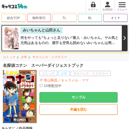
ログイン
会員登録
メニュー
総合TOP
無料/割引
TL
BL
オトナ
みいちゃんと山田さん
何をやっても”ちょっと足りない“新人・みいちゃん。ヤル気と
元気はあるものの、漢字も空気も読めないみいちゃんは周りか
ら馬鹿にされ…
コミック
少年
サスペンス・ミステリー
名探偵コナン スーパーダイジェストブック
コミック
少年
サスペンス・ミステリー
青山剛昌／キャラメル・ママ
14
巻配信中
サンプル
本編を読む
あらすじ／作品情報