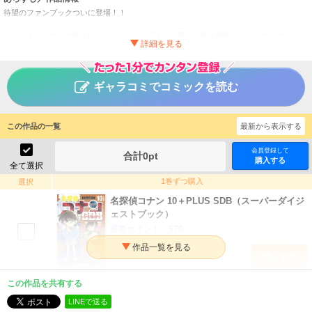
待望のファンブックついに登場！！
さまざまなデータや検証により、コミックス1～10巻の全貌を解明した、スーパーダイジ
ェストブック。あらゆる情報を満載した、コナンファン待望のガイド本が登
場！！ ▼青山剛昌プライベートギャラリー／青山先生が親しい人に贈った、
クリスマスカードや年賀状などの激レアイラストを、巻頭カラーで紹介。▼mission I／
DATA／関係者と27の事件／◆キャラクターガイド◆米花市タウンガイド キャラクター
ギャラコミでコミックを読む
出没マップ◆ストーリーガイド 1 to 10 ～『名探偵コナン』の主要登場人物や、27
の事件…コミックス1巻から10巻までのあらゆる情報がギッシリつまったデータ集。知り
たい情報はここに集約されている！！▼mission II／DRAMA／個性あふれる米花市人間
模様／◆二丁目の洋館のナゾ◆黒の組織を追え！◆毛利探偵事務所の日々◆帝丹小の勇
この作品の一覧
最新から表示する
者達◆頼もしき警察の方々◆米花市特ダネ通信 ～街で見かけたアノ人達のゴシップ
を、米花市通の記者がビシッと調査。コナン誕生のいきさつも、毛利探偵事務所が急に
会員登録して
合計
0
pt
繁盛した事情も、まるごと解明。▼mission III／LOVE／恋の行方に完全密着／◆探偵小
購入する
全て選択
僧と空手娘◆友情と恋のバランス◆恋愛暴走特急！◆米花市恋ダネ通信 ～『名探偵コ
ナン』のお楽しみの一つ、ラブロマンス。蘭＆新一から少年探偵団、園子まで、さまざ
1巻ずつ購入
選択
まなキャラクターが展開する恋模様を、裏の裏までバッチリ追跡！▼mission IV／
名探偵コナン 10＋PLUS SDB（スーパーダイジ
MYSTERY／コナン流探偵術のヒミツにせまる／◆コナンに学ぶ推理テクニック講座◆検
証 犯罪者の心理を学べ ～『名探偵コナン』の醍醐味はズバリ推理！ 特筆すべき
ェストブック）
いくつかの事件をあらゆる角度から検証する。事件の表も裏も知り尽くせばコナン並み
必要ポイント：
570
の名探偵になれる事間違いなし！！▼mission V／FUN ／『コナン』を楽しむ仲間達
／◆「コナンの素」を探せ！◆青山剛昌へ112の質問◆青年探偵団参上！！◆米花イレギ
購入する
ュラーズ◆青山剛昌名作ガイド◆探偵タイプ診断 ～もっと『名探偵コナン』を楽しみ
たい！ そんな希望をかなえるページ。青山先生の話や、読者コーナーなどの情報が満
載！！ ※この他に、「米花市なんでもDATAファイル」「徹底調査レポート」「密着調
この作品を共有する
名探偵コナン 20＋PLUS SDB（スーパーダイジ
査レポート」「コナン流・マル秘・テク」「コナン流・マル危・体験」「11巻～20巻の
ェストブック）
LINEで送る
見どころ」を掲載。