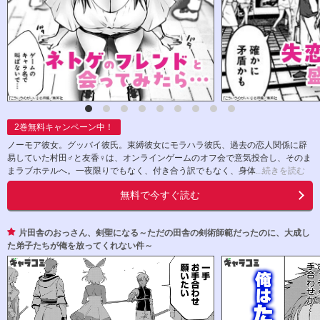
2
巻無料キャンペーン中！
ノーモア彼女。グッバイ彼氏。束縛彼女にモラハラ彼氏、過去の恋人関係に辟
易していた村田♂と友香♀は、オンラインゲームのオフ会で意気投合し、そのま
まラブホテルへ。一夜限りでもなく、付き合う訳でもなく、身体
...続きを読む
無料で今すぐ読む
片田舎のおっさん、剣聖になる～ただの田舎の剣術師範だったのに、大成し
た弟子たちが俺を放ってくれない件～