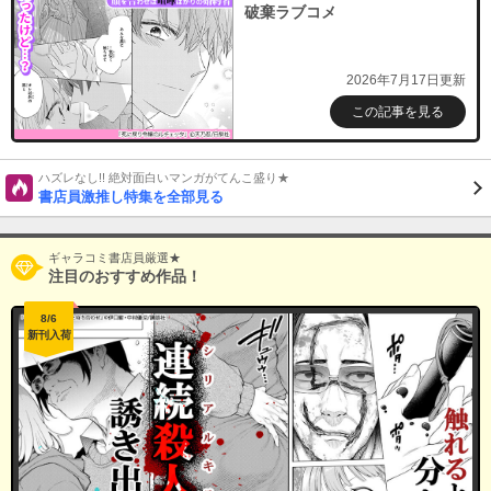
破棄ラブコメ
2026年7月17日更新
この記事を見る
ハズレなし!! 絶対面白いマンガがてんこ盛り★
書店員激推し特集を全部見る
ギャラコミ書店員厳選★
注目のおすすめ作品！
8/6
新刊入荷