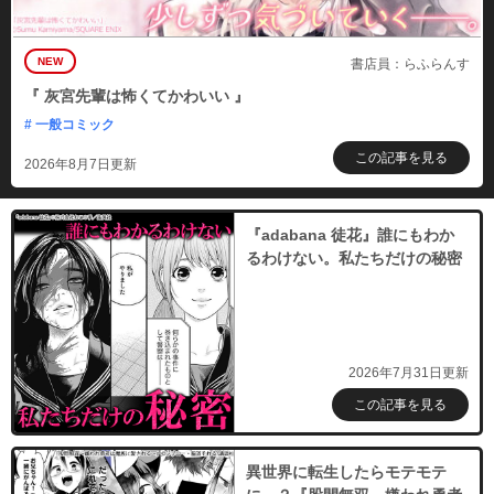
NEW
書店員：らふらんす
『 灰宮先輩は怖くてかわいい 』
# 一般コミック
この記事を見る
2026年8月7日更新
『adabana 徒花』誰にもわか
るわけない。私たちだけの秘密
2026年7月31日更新
この記事を見る
異世界に転生したらモテモテ