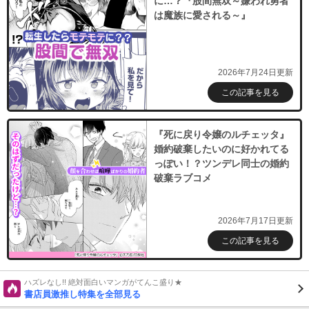
に…？『股間無双～嫌われ勇者
は魔族に愛される～』
2026年7月24日更新
この記事を見る
『死に戻り令嬢のルチェッタ』
婚約破棄したいのに好かれてる
っぽい！？ツンデレ同士の婚約
破棄ラブコメ
2026年7月17日更新
この記事を見る
ハズレなし!! 絶対面白いマンガがてんこ盛り★
書店員激推し特集を全部見る