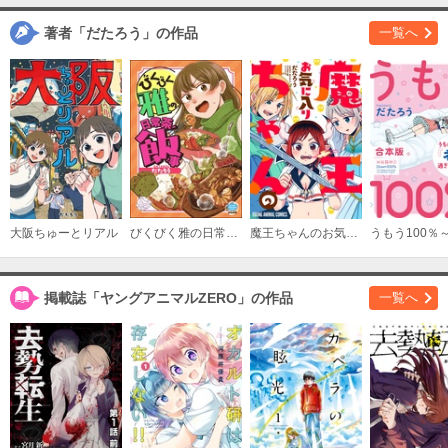
購入する
著者「だたろう」の作品
一覧へ
3巻
必要ポイント：
690
購入する
4巻
必要ポイント：
690
購入する
大阪ちゅーとリアル
びくびく雅の日常茶飯事
魔王ちゃんのお気に入り
5巻
必要ポイント：
690
掲載誌「ヤングアニマルZERO」の作品
一覧へ
購入する