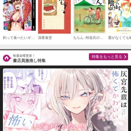
釣って食べたいギャル澤さん
深夜食堂
ちらん -特攻兵の幸福食堂-
毎週金曜更新！
特集をもっと見る
書店員激推し特集