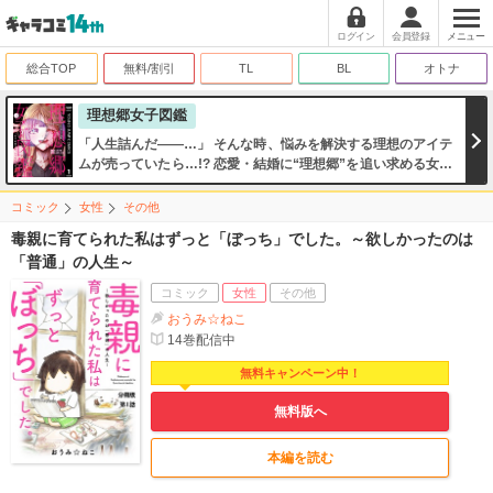
ログイン
会員登録
メニュー
総合TOP
無料/割引
TL
BL
オトナ
理想郷女子図鑑
「人生詰んだ――…」 そんな時、悩みを解決する理想のアイテ
ムが売っていたら…!? 恋愛・結婚に“理想郷”を追い求める女子
たちが不思議な道具に出会い、運命を変えていく――！ スリル
満点、予測不能な『世にも奇妙なマリッジ・ストーリー』開
コミック
女性
その他
幕!!
毒親に育てられた私はずっと「ぼっち」でした。～欲しかったのは
「普通」の人生～
コミック
女性
その他
おうみ☆ねこ
14
巻配信中
無料キャンペーン中！
無料版へ
本編を読む