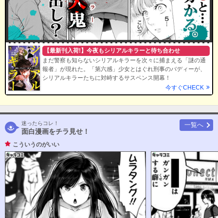
【最新刊入荷!】今夜もシリアルキラーと待ち合わせ
まだ警察も知らないシリアルキラーを次々に捕まえる「謎の通
報者」が現れた。「第六感」少女とはぐれ刑事のバディーが、
シリアルキラーたちに対峙するサスペンス開幕！
今すぐCHECK
迷ったらコレ！
一覧へ
面白漫画をチラ見せ！
こういうのがいい