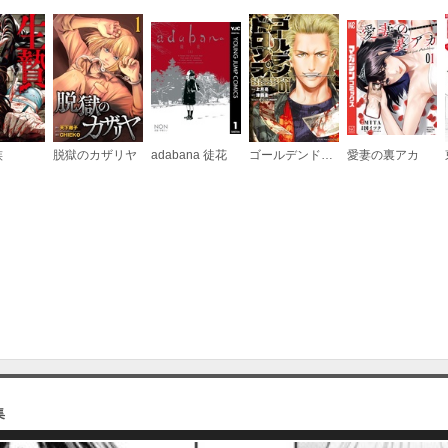
（１０）
必要ポイント：
530
族
脱獄のカザリヤ
adabana 徒花
ゴールデンドロップ
愛妻の裏アカ
（１１）
必要ポイント：
530
（１２）
必要ポイント：
530
集
（１３）