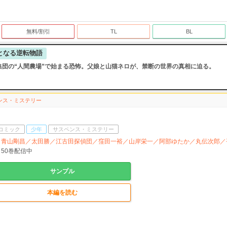
無料/割引
TL
BL
となる逆転物語
集団の“人間農場”で始まる恐怖。父娘と山猫ネロが、禁断の世界の真相に迫る。
ンス・ミステリー
コミック
少年
サスペンス・ミステリー
青山剛昌／太田勝／江古田探偵団／窪田一裕／山岸栄一／阿部ゆたか／丸伝次郎／
50
巻配信中
サンプル
本編を読む