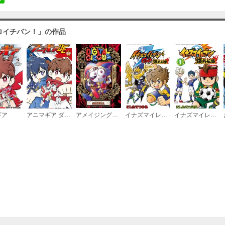
ロイチバン！」の作品
（３）
必要ポイント：
530
（４）
ギア
アニマギア ダブルエッジ
アメイジング デジタル サーカス
イナズマイレブンGO爆外伝集
イナズマイレブン爆外伝集
必要ポイント：
530
（５）
必要ポイント：
530