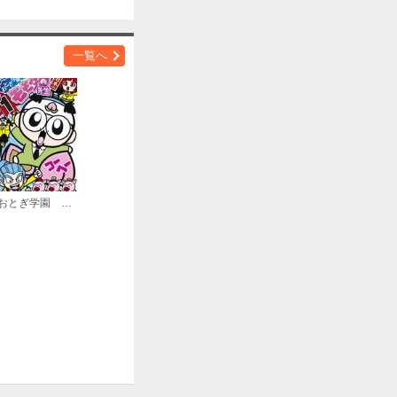
購入する
一覧へ
購入する
おとぎ学園 モモタロ先生！
購入する
購入する