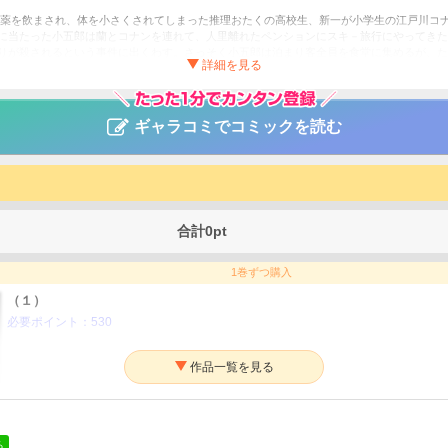
毒薬を飲まされ、体を小さくされてしまった推理おたくの高校生、新一が小学生の江戸川コ
に当たった小五郎は蘭とコナンを連れて、人里離れたペンションにスキ－旅行にやってきた
りが殺されるという事件に出くわす。さっそく小五郎は泊まり客全員を食堂に集めるが、た
然、小五郎は田中による犯行を断定するが、コナンはある理由から真犯人は田中ではなく、
『消えた男』より）ほか八話収録。特別編だけの一味ちがった推理のさえをとくとお楽しみあれ
．3 殺意▼FILE．4 突然死▼FILE．5 幽霊ビル▼FILE．6 切り札▼FILE．7 銀行強盗▼
ギャラコミでコミックを読む
コナン 特別編
昌／太田勝／江古田探偵団／窪田一裕／山岸栄一／阿部ゆたか／丸伝次郎／平良隆
サスペンス・ミステリー
合計
0
pt
ロイチバン！
1巻ずつ購入
（１）
必要ポイント：
530
（２）
る
必要ポイント：
530