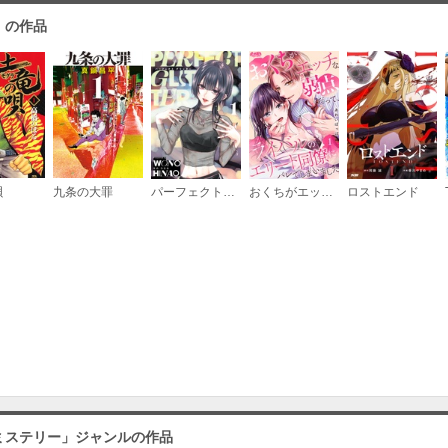
（６）
」の作品
必要ポイント：
530
（７）
必要ポイント：
530
唄
九条の大罪
パーフェクトグリッター
おくちがエッチな弱点だって、ライバルのエリート同僚にバレてしまいました
ロストエンド
（８）
必要ポイント：
530
（９）
必要ポイント：
530
ミステリー」ジャンルの作品