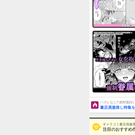
ハズレなし!! 絶対面
書店員激推し特集
ギャラコミ書店員厳
注目のおすすめ