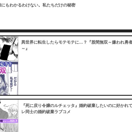
花』誰にもわかるわけない。私たちだけの秘密
（１７）
必要ポイント：
530
異世界に転生したらモテモテに…？『股間無双～嫌われ勇
～』
（１８）
必要ポイント：
530
（１９）
必要ポイント：
530
『死に戻り令嬢のルチェッタ』婚約破棄したいのに好かれ
レ同士の婚約破棄ラブコメ
（２０）
必要ポイント：
530