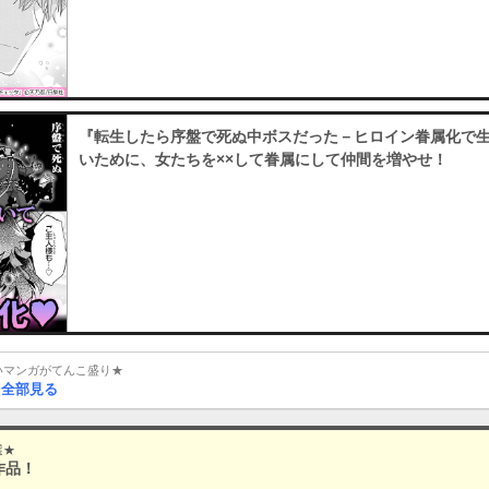
『転生したら序盤で死ぬ中ボスだった－ヒロイン眷属化で生
いために、女たちを××して眷属にして仲間を増やせ！
白いマンガがてんこ盛り★
を全部見る
選★
作品！