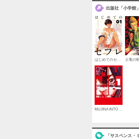
出版社「小学館
はじめてのセフレ【単話】
土竜の
MUJINA INTO THE DEEP
「サスペンス・