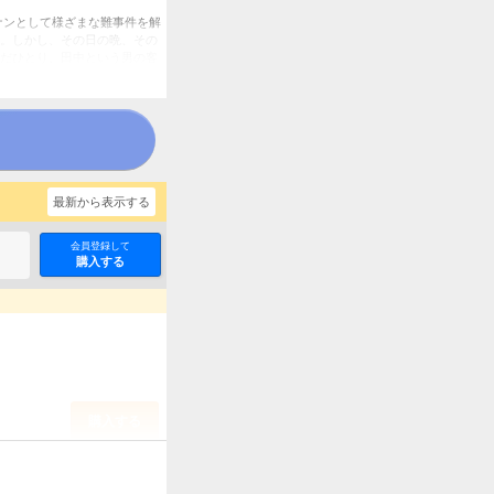
ナンとして様ざまな難事件を解
。しかし、その日の晩、その
だひとり、田中という男の客
食堂に集まった泊まり客の中
!! ▼FILE．1 消えた
FILE．8 名画泥棒▼FILE．
久
最新から表示する
会員登録して
購入する
購入する