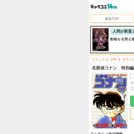
総合TOP
人間が家畜
動物を名乗る
コミック
少年
サスペ
名探偵コナン 特別編
あらすじ／作品情報