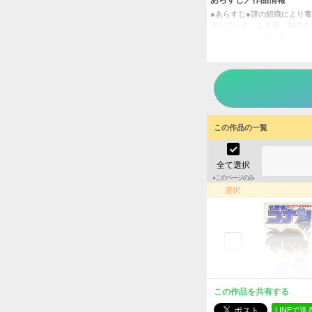
●あらすじ●謎の組織により
決していく。ある日、福引き
ペンションの泊まり客のひと
だけが姿を現さなかった。当
にいるとにらんでいた……。（
男▼FILE．2 誘拐▼FILE
9 毒殺
名探偵
タイトル
青山剛
作者
この作品の一覧
少年
／
ジャンル
全て選択
コロコ
掲載誌
※このページのみ
小学館
出版社
選択
この作品を共有する
LINEで送