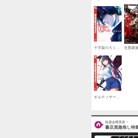
十字架のろくにん
生贄家
ギルティサークル
毎週金曜更新！
書店員激推し特