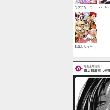
悪女になって婚約破棄を目論みましたが、陛下にはお見通しだったようです
転生したら平民でした。～生活水準に耐えられないので貴族を目指します～（コミック）
毎週金曜更新！
書店員激推し特