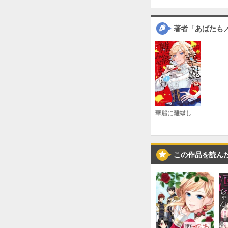
著者「あばたも
華麗に離縁してみせますわ！
この作品を読ん