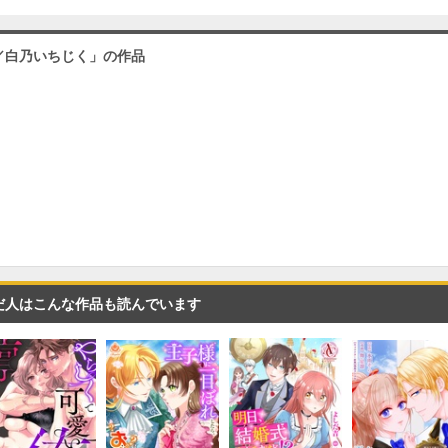
／白乃いちじく」の作品
第3話
必要ポイント：
180
第4話
必要ポイント：
180
第5話
だ人はこんな作品も読んでいます
必要ポイント：
180
第6話
必要ポイント：
180