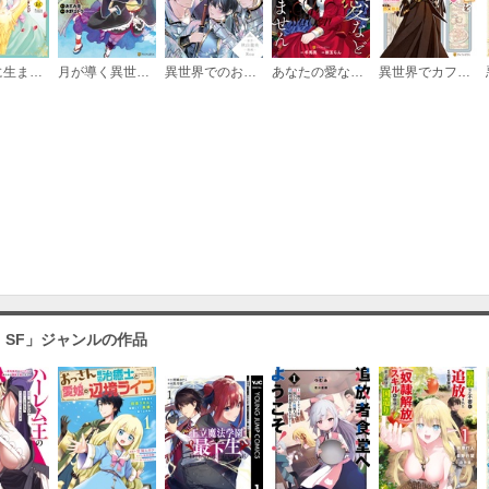
公爵家に生まれて初日に跡継ぎ失格の烙印を押されましたが今日も元気に生きてます！
月が導く異世界道中
異世界でのおれへの評価がおかしいんだが（分冊版）
あなたの愛など要りません
異世界でカフェを開店しました。
第11話
必要ポイント：
180
第12話
必要ポイント：
180
・SF」ジャンルの作品
第13話
必要ポイント：
180
第14話