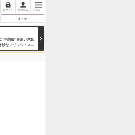
ログイン
会員登録
メニュー
オトナ
に“理想郷”を追い求め
奇妙なマリッジ・スト