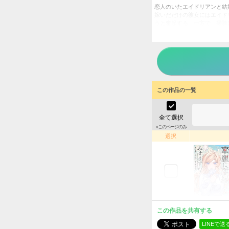
恋人のいたエイドリアンと結
嫁いだだけの彼女にはエイド
うと奮起する。一方で、掃除
が……。アルファポリス「第
華麗に
タイトル
あばた
作者
女性
／
ジャンル
この作品の一覧
掲載誌
アルフ
出版社
全て選択
※このページのみ
選択
この作品を共有する
LINEで送