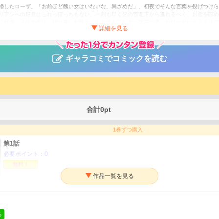
婚したローザ。「お前ほど醜い女はいないな。興ざめだ」、初夜でそんな言葉を投げつけら
リアンへの好意はこれっぽっちもない。一刻も早く父の管理下から逃れるべく、お金を貯め
に炊事、子供の世話、畑仕事に剣技と、なんでもこなす一本芯の通ったローザにエイドリア
14回恋愛小説大賞」大賞受賞作が、待望のコミカライズ化！
離縁してみせますわ！（分冊版）
ギャラコミでコミックを読む
も／白乃いちじく
ファンタジー・SF
ァポリス
合計
0
pt
1巻ずつ購入
第1話
必要ポイント：
0
無料！
第2話
必要ポイント：
180
る