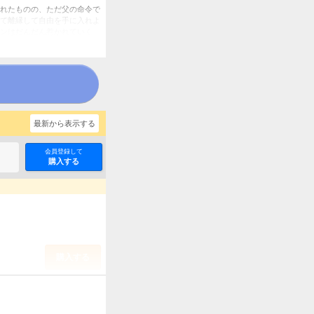
れたものの、ただ父の命令で
て離縁して自由を手に入れよ
ンはだんだん惹かれていく
最新から表示する
会員登録して
購入する
購入する