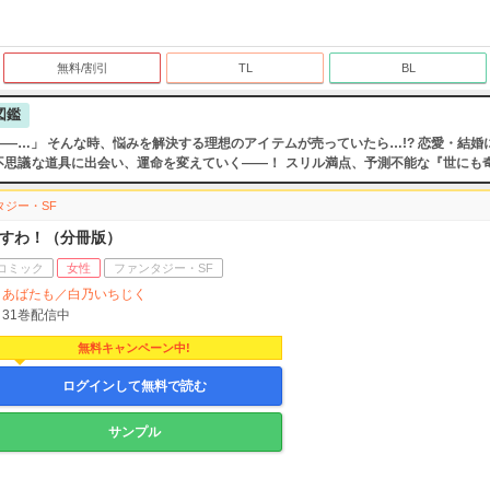
無料/割引
TL
BL
図鑑
―…」 そんな時、悩みを解決する理想のアイテムが売っていたら…!? 恋愛・結婚
不思議な道具に出会い、運命を変えていく――！ スリル満点、予測不能な『世にも
タジー・SF
すわ！（分冊版）
コミック
女性
ファンタジー・SF
あばたも／白乃いちじく
31
巻配信中
無料キャンペーン中!
ログインして無料で読む
サンプル