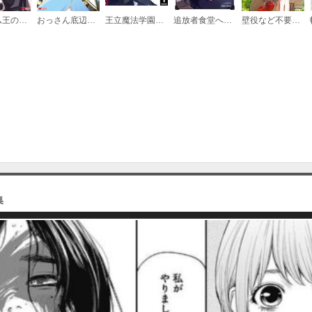
必要ポイント：
180
ハーレム王の異世界プレス漫遊記 ～最強無双のおじさんはあらゆる種族を嫁にする～（コミック）
おっさん底辺治癒士と愛娘の辺境ライフ～中年男が回復スキルに覚醒して、英雄へ成り上がる～（コミック）
王立魔法学園の最下生～貧困街上がりの最強魔法師、貴族だらけの学園で無双する～
追放者食堂へようこそ！
壁役など不要と追放されたＳ級冒険者、≪奴隷解放≫スキルを駆使して史上最強の国造り
第15話
必要ポイント：
180
第16話
必要ポイント：
180
集
第17話
必要ポイント：
180
第18話