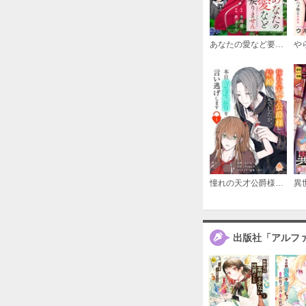
あなたの愛など要りません（分冊版）
憧れの天才公爵様と結婚の予定でしたが、本日婚約解消を言い逃げします
出版社「アルフ