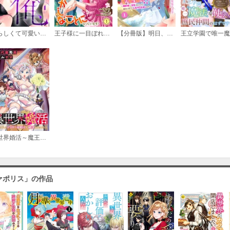
やらしくて可愛い俺の凛ちゃん。～隣人後輩くんのイキすぎた執着にハメ堕とされる～
王子様に一目ぼれしたら、おかしなことになっています！
【分冊版】明日、結婚式なんですけど！？～婚約者に浮気されたので過去に戻って人生やりなおします～
第7話
必要ポイント：
180
第8話
必要ポイント：
180
異世界婚活～魔王を倒したアラサー女戦士が婚活をはじめました～
第9話
必要ポイント：
180
ァポリス」の作品
第10話
必要ポイント：
180