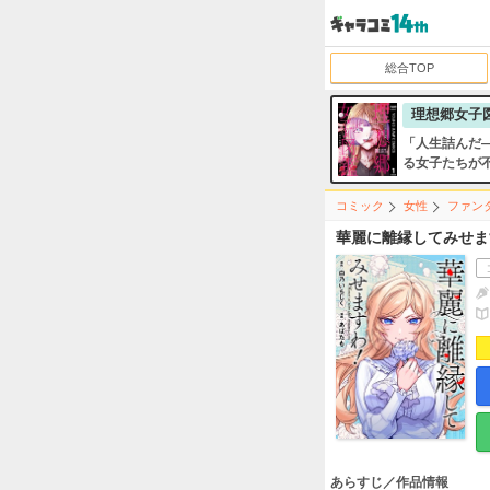
総合TOP
理想郷女子
「人生詰んだ―
る女子たちが
ーリー』開幕!!
コミック
女性
ファン
華麗に離縁してみせま
あらすじ／作品情報