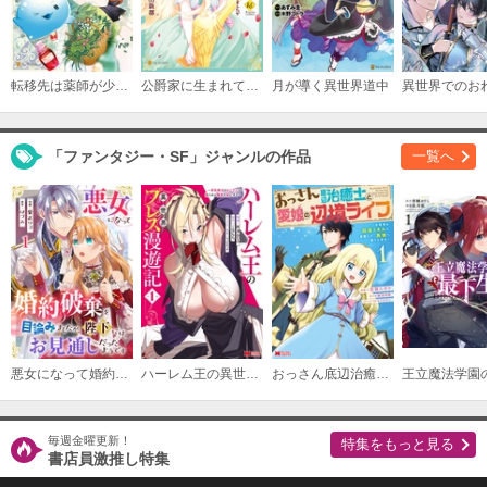
購入する
転移先は薬師が少ない世界でした
公爵家に生まれて初日に跡継ぎ失格の烙印を押されましたが今日も元気に生きてます！
月が導く異世界道中
第７話
必要ポイント：
150
「ファンタジー・SF」ジャンルの作品
一覧へ
購入する
第８話
必要ポイント：
150
購入する
第９話
必要ポイント：
150
悪女になって婚約破棄を目論みましたが、陛下にはお見通しだったようです
ハーレム王の異世界プレス漫遊記 ～最強無双のおじさんはあらゆる種族を嫁にする～（コミック）
おっさん底辺治癒士と愛娘の辺境ライフ～中年男が回復スキルに覚醒して、英雄へ成り上がる～（コミック）
購入する
毎週金曜更新！
特集をもっと見る
書店員激推し特集
第10話
必要ポイント：
150