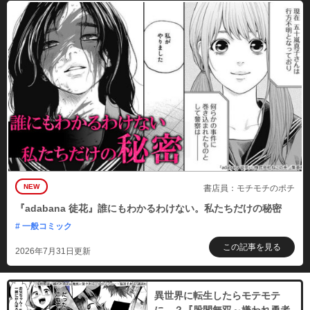
購入する
第11話
必要ポイント：
150
購入する
第12話
必要ポイント：
150
NEW
購入する
書店員：モチモチのポチ
『adabana 徒花』誰にもわかるわけない。私たちだけの秘密
第13話
# 一般コミック
必要ポイント：
150
この記事を見る
2026年7月31日更新
購入する
異世界に転生したらモテモテ
第14話