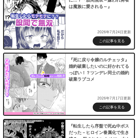
に…？『股間無双～嫌われ勇者
必要ポイント：
150
は魔族に愛される～』
購入する
第15話
2026年7月24日更新
必要ポイント：
150
この記事を見る
購入する
『死に戻り令嬢のルチェッタ』
第16話
婚約破棄したいのに好かれてる
必要ポイント：
150
っぽい！？ツンデレ同士の婚約
破棄ラブコメ
購入する
2026年7月17日更新
この記事を見る
『転生したら序盤で死ぬ中ボス
だった－ヒロイン眷属化で生き