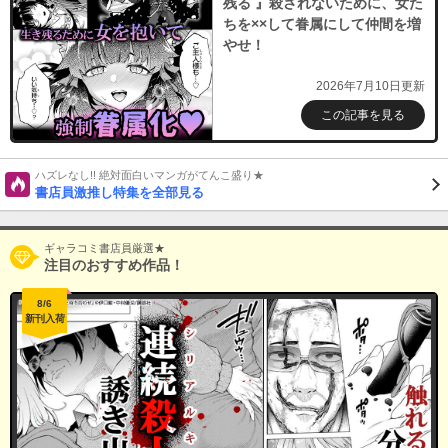
残る 』殺されないために、女た
ちを××して眷属にして仲間を増
やせ！
2026年7月10日更新
この記事を見る
ハズレなし!! 絶対面白いマンガがてんこ盛り★
書店員激推し特集を全部見る
ギャラコミ書店員厳選★
注目のおすすめ作品！
8/6
新刊入荷