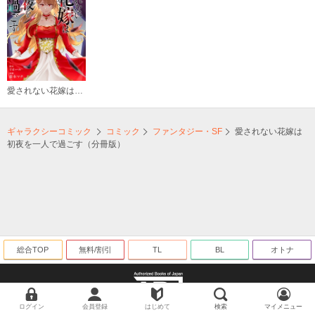
愛されない花嫁は初夜を一人で過ごす（分冊版）
ギャラクシーコミック
コミック
ファンタジー・SF
愛されない花嫁は
初夜を一人で過ごす（分冊版）
総合TOP
無料/割引
TL
BL
オトナ
ログイン
会員登録
はじめて
検索
マイメニュー