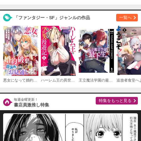
「ファンタジー・SF」ジャンルの作品
一覧へ
悪女になって婚約破棄を目論みましたが、陛下にはお見通しだったようです
ハーレム王の異世界プレス漫遊記 ～最強無双のおじさんはあらゆる種族を嫁にする～（コミック）
王立魔法学園の最下生～貧困街上がりの最強魔法師、貴族だらけの学園で無双する～
毎週金曜更新！
特集をもっと見る
書店員激推し特集