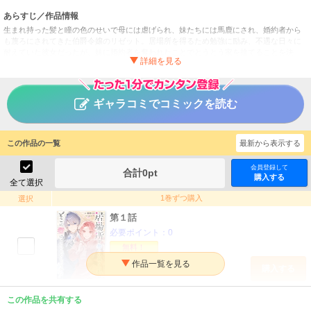
あらすじ／作品情報
生まれ持った髪と瞳の色のせいで母には虐げられ、妹たちには馬鹿にされ、婚約者から
も蔑ろにされてきた伯爵令嬢のリゼット。居場所を得るため勉強に励み、不遇な日々に
耐えていた彼女だったが、妹に婚約者を奪われたことでとうとう家を捨てることを決
意。自らの能力を活かして王宮女官となったリゼットは、王妃をはじめとした多くの
人々から認められていき、新たな居場所で幸せを掴んでいく。しかしその裏では、もう
一人の妹の悪巧みが進行していて……!? 薄幸令嬢の人生逆転ファンタジー、開幕！
ギャラコミでコミックを読む
居場所を奪われ続けた私はどこに行けばいいのでしょうか？
タイトル
（分冊版）
暮間チカ／gacchi
作者
この作品の一覧
最新から表示する
女性
／
ファンタジー・SF
ジャンル
会員登録して
合計
0
pt
購入する
掲載誌
全て選択
アルファポリス
出版社
1巻ずつ購入
選択
第１話
必要ポイント：
0
無料！
購入する
第２話
この作品を共有する