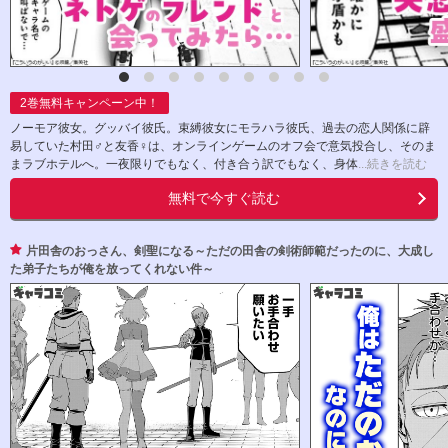
2
巻無料キャンペーン中！
ノーモア彼女。グッバイ彼氏。束縛彼女にモラハラ彼氏、過去の恋人関係に辟
易していた村田♂と友香♀は、オンラインゲームのオフ会で意気投合し、そのま
まラブホテルへ。一夜限りでもなく、付き合う訳でもなく、身体
...続きを読む
無料で今すぐ読む
片田舎のおっさん、剣聖になる～ただの田舎の剣術師範だったのに、大成し
た弟子たちが俺を放ってくれない件～