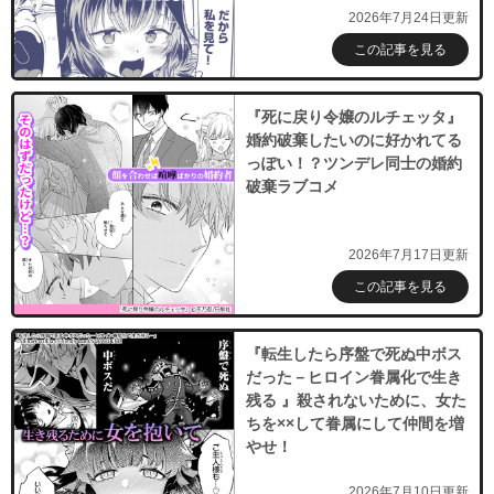
2026年7月24日更新
この記事を見る
『死に戻り令嬢のルチェッタ』
婚約破棄したいのに好かれてる
っぽい！？ツンデレ同士の婚約
破棄ラブコメ
2026年7月17日更新
この記事を見る
『転生したら序盤で死ぬ中ボス
だった－ヒロイン眷属化で生き
残る 』殺されないために、女た
ちを××して眷属にして仲間を増
やせ！
2026年7月10日更新