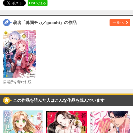
必要ポイント：
200
LINEで送る
購入する
著者「暮間チカ／gacchi」の作品
一覧へ
第３話
必要ポイント：
200
購入する
第４話
必要ポイント：
200
居場所を奪われ続けた私はどこに行けばいいのでしょうか？
購入する
第５話
この作品を読んだ人はこんな作品も読んでいます
必要ポイント：
200
購入する
第６話