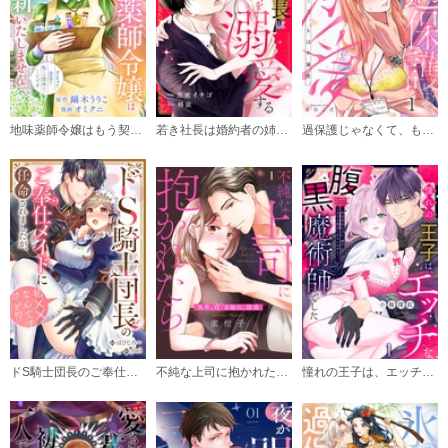
必要ポイント：
200
購入する
第７話
必要ポイント：
200
地味薬師令嬢はもう契約更新いたしません。（分冊版）
若き社長は婚約者の姉を溺愛する
過保護じゃなくて、もはや溺愛。
購入する
第８話
必要ポイント：
200
購入する
第９話
必要ポイント：
200
ドS騎士団長のご奉仕メイドに任命されましたが、私××なんですけど！？（分冊版）
不純な上司に抱かれたら～失恋30日後の、誘惑
憧れの王子は、エッチな腹黒魔術師でした～閨指導係なのに、彼のミダラな魔法にかないません！～
購入する
第10話