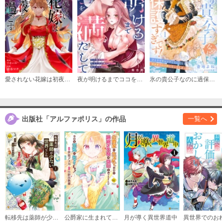
必要ポイント：
200
購入する
第11話
必要ポイント：
200
愛されない花嫁は初夜を一人で過ごす（分冊版）
夜が明けるまでココを満たして～目が覚めたら、幼なじみの雄っぱいに抱かれてました～
氷の貴公子なのに過保護すぎです！～ひとりでキャンプしていたら異世界で山の神になってしまった件～
購入する
出版社「アルファポリス」の作品
一覧へ
転移先は薬師が少ない世界でした
公爵家に生まれて初日に跡継ぎ失格の烙印を押されましたが今日も元気に生きてます！
月が導く異世界道中