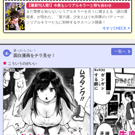
【最新刊入荷!】今夜もシリアルキラーと待ち合わせ
まだ警察も知らないシリアルキラーを次々に捕まえる「謎の通
報者」が現れた。「第六感」少女とはぐれ刑事のバディーが、
シリアルキラーたちに対峙するサスペンス開幕！
今すぐCHECK
迷ったらコレ！
一覧へ
面白漫画をチラ見せ！
こういうのがいい