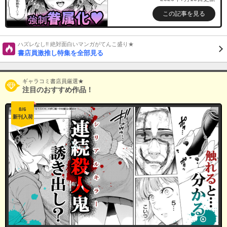
この記事を見る
ハズレなし!! 絶対面白いマンガがてんこ盛り★
書店員激推し特集を全部見る
ギャラコミ書店員厳選★
注目のおすすめ作品！
8/6
新刊入荷