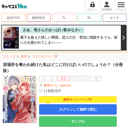
ログイン
会員登録
メニュー
総合TOP
無料/割引
TL
BL
オトナ
さあ、母さんのおっぱい飲みなさい
親子を超えた怪しい関係。恋人の父・哲也に相談するうち、彼
に心を惹かれてしまい――
コミック
女性
ファンタジー・SF
居場所を奪われ続けた私はどこに行けばいいのでしょうか？（分冊
版）
コミック
女性
ファンタジー・SF
暮間チカ／gacchi
11
巻配信中
無料キャンペーン中!
ログインして無料で読む
サンプル