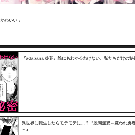
かわいい 』
『adabana 徒花』誰にもわかるわけない。私たちだけの秘
異世界に転生したらモテモテに…？『股間無双～嫌われ勇
～』