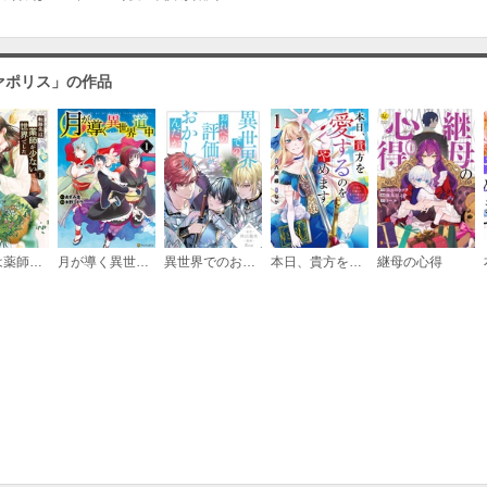
ァポリス」の作品
転移先は薬師が少ない世界でした
月が導く異世界道中
異世界でのおれへの評価がおかしいんだが（分冊版）
本日、貴方を愛するのをやめます 王妃と不倫した貴方が悪いのですよ？
継母の心得