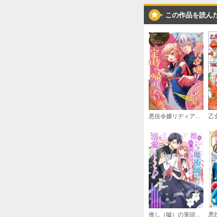
この作品を読ん
悪役令嬢リディアは定時で帰りたい
推し（嘘）の筆頭魔術師様が「俺たち、両思いだったんだね」と溺愛してくるんですが！？