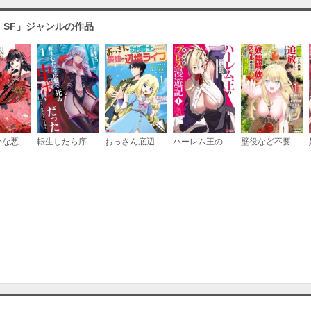
・SF」ジャンルの作品
ふつつかな悪女ではございますが ～雛宮蝶鼠とりかえ伝～
転生したら序盤で死ぬ中ボスだった－ヒロイン眷属化で生き残る－
おっさん底辺治癒士と愛娘の辺境ライフ～中年男が回復スキルに覚醒して、英雄へ成り上がる～（コミック）
ハーレム王の異世界プレス漫遊記 ～最強無双のおじさんはあらゆる種族を嫁にする～（コミック）
壁役など不要と追放されたＳ級冒険者、≪奴隷解放≫スキルを駆使して史上最強の国造り