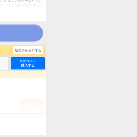
活かし楽しい日々を送ってい
、“悪役令嬢”を生む母にな
 そう考えたヴァイオレット
最新から表示する
会員登録して
購入する
購入する