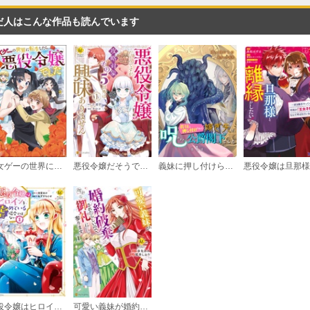
だ人はこんな作品も読んでいます
３
必要ポイント：
700
乙女ゲーの世界に転生したら、デレ属性の豪傑系悪役令嬢でした コミック版
悪役令嬢だそうですが、攻略対象その５以外は興味ありません
義妹に押し付けられた嫁ぎ先は、呪われた公爵閣下でした
悪役令嬢はヒロインを虐めている場合ではない
可愛い義妹が婚約破棄されたらしいので、今から「御礼」に参ります。