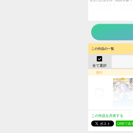
前世の記憶を持つ侯爵令嬢ヴ
た。そんなある日、とある出
ることに気づく。ゲームの中
は、誰も不幸にしないよう奔
悪役令
タイトル
狩野ア
作者
女性
／
ジャンル
この作品の一覧
掲載誌
アルフ
出版社
全て選択
選択
この作品を共有する
LINEで送