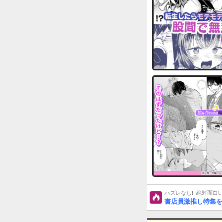
ハズレなし!! 絶対面
書店員激推し特集