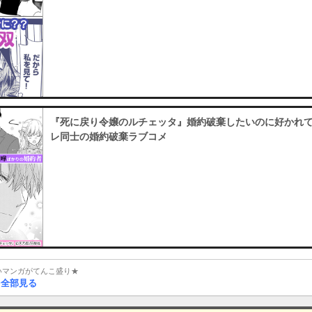
『死に戻り令嬢のルチェッタ』婚約破棄したいのに好かれ
レ同士の婚約破棄ラブコメ
白いマンガがてんこ盛り★
を全部見る