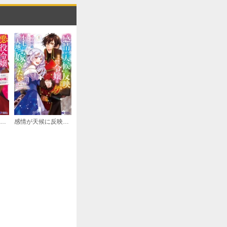
購入する
購入する
悪役令嬢は旦那様と離縁がしたい！～好き勝手やっていたのに何故か『王太子妃の鑑』なんて呼ばれているのですが～（コミック）
感情が天候に反映される特殊能力持ち令嬢は婚約解消されたので不毛の大地へ嫁ぎたい（コミック）