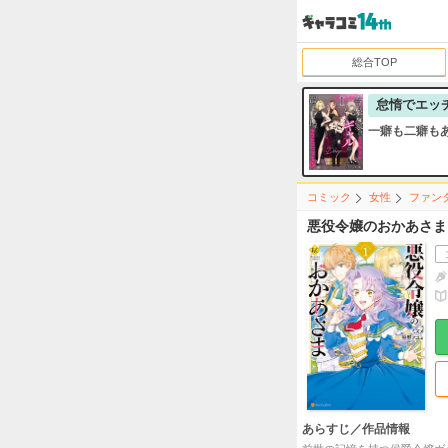
総合TOP
怠惰でエッ
一癖も二癖も
コミック
女性
ファン
悪役令嬢のおかあさま
あらすじ／作品情報