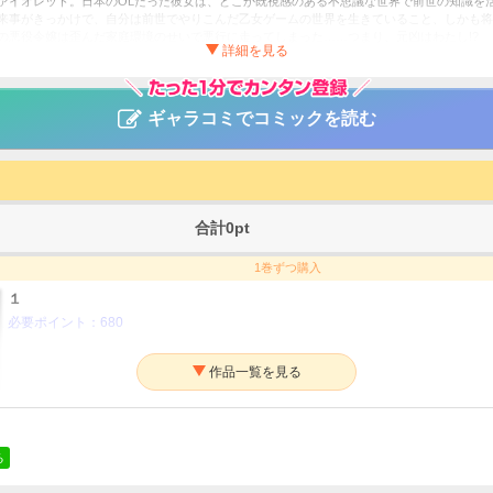
ァイオレット。日本のOLだった彼女は、どこか既視感のある不思議な世界で前世の知識を
来事がきっかけで、自分は前世でやりこんだ乙女ゲームの世界を生きていること、しかも将来
の悪役令嬢は歪んだ家庭環境のせいで悪行に走ってしまった……つまり、元凶はわたし!?
走し始めて――？
嬢のおかあさま
ギャラコミでコミックを読む
ユミ／ミズメ
ファンタジー・SF
ァポリス
合計
0
pt
1巻ずつ購入
１
必要ポイント：
680
２
必要ポイント：
680
る