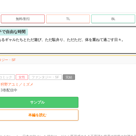
無料/割引
TL
BL
チで自由な時間
あるギャルたちとただ遊び、ただ駄弁り、ただただ、体を重ねて過ごす日々。
タジー・SF
コミック
女性
ファンタジー・SF
完結
狩野アユミ／ミズメ
3
巻配信中
サンプル
本編を読む