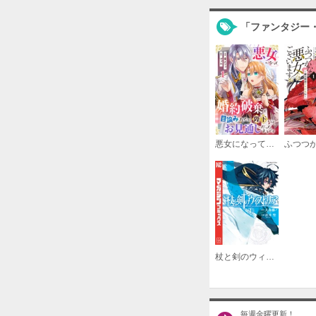
「ファンタジー
悪女になって婚約破棄を目論みましたが、陛下にはお見通しだったようです
杖と剣のウィストリア
毎週金曜更新！