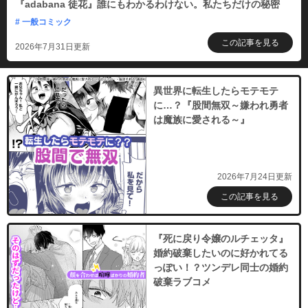
『adabana 徒花』誰にもわかるわけない。私たちだけの秘密
# 一般コミック
この記事を見る
2026年7月31日更新
異世界に転生したらモテモテ
に…？『股間無双～嫌われ勇者
は魔族に愛される～』
2026年7月24日更新
この記事を見る
『死に戻り令嬢のルチェッタ』
婚約破棄したいのに好かれてる
っぽい！？ツンデレ同士の婚約
破棄ラブコメ