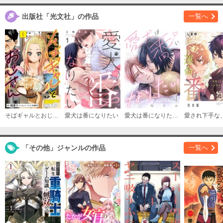
購入する
出版社「光文社」の作品
一覧へ
3
必要ポイント：
900
購入する
そばギャルとおじさん
愛犬は番になりたい
愛犬は番になりたい 合本版
「その他」ジャンルの作品
一覧へ