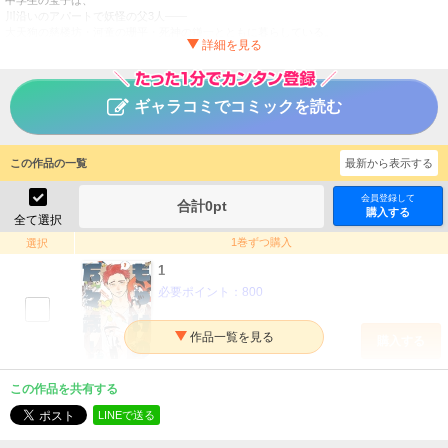
川沿いのアパートで妖怪の父3人――
大天狗の慈楼坊・河童の珊平・死神の鎌一とともに暮らしている。
人間じゃないうえに性格もクセつよ。
でも一人娘への愛情だけはたっぷりな父達のもと
楽しい毎日を過ごしていたけれど…?!
ギャラコミでコミックを読む
笑いと涙と妖怪が大渋滞v
ヘンテコ家族コメディ、元気いっぱいに開幕！
もっけの万々歳！
この作品の一覧
タイトル
最新から表示する
伽奈茶井子
作者
会員登録して
合計
0
pt
購入する
全て選択
青年
／
その他
ジャンル
1巻ずつ購入
選択
掲載誌
1
光文社
出版社
必要ポイント：
800
購入する
2【電子限定共通特典付き】
この作品を共有する
必要ポイント：
800
LINEで送る