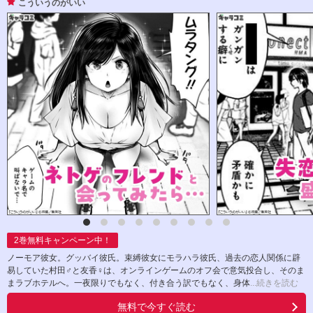
こういうのがいい
2
巻無料キャンペーン中！
ノーモア彼女。グッバイ彼氏。束縛彼女にモラハラ彼氏、過去の恋人関係に辟
易していた村田♂と友香♀は、オンラインゲームのオフ会で意気投合し、そのま
まラブホテルへ。一夜限りでもなく、付き合う訳でもなく、身体
...続きを読む
無料で今すぐ読む