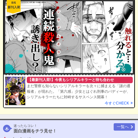
8/6
新刊入荷
【最新刊入荷!】今夜もシリアルキラーと待ち合わせ
まだ警察も知らないシリアルキラーを次々に捕まえる「謎の通
報者」が現れた。「第六感」少女とはぐれ刑事のバディーが、
シリアルキラーたちに対峙するサスペンス開幕！
今すぐCHECK
迷ったらコレ！
一覧へ
面白漫画をチラ見せ！