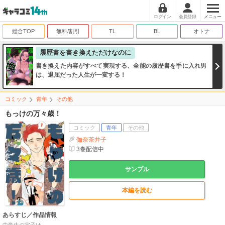
ログイン
会員登録
メニュー
総合TOP
無料/割引
TL
BL
オトナ
履歴書を書き換えただけなのに
書き換えた内容がすべて実現する、全能の履歴書を手に入れ男
は、退屈だった人生が一変する！
コミック
青年
その他
もっけの万々歳！
コミック
青年
その他
伽奈茶井子
3
巻配信中
サンプル
本編を読む
あらすじ／作品情報
中学生の宝子は、