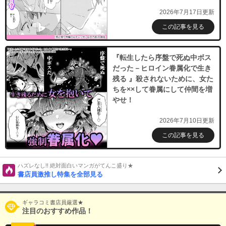
2026年7月17日更新
この記事を見る
『転生したら序盤で死ぬ中ボス
だった－ヒロイン眷属化で生き
残る 』殺されないために、女た
ちを××して眷属にして仲間を増
やせ！
2026年7月10日更新
この記事を見る
ハズレなし!! 絶対面白いマンガがてんこ盛り★
書店員激推し特集を全部見る
ギャラコミ書店員厳選★
注目のおすすめ作品！