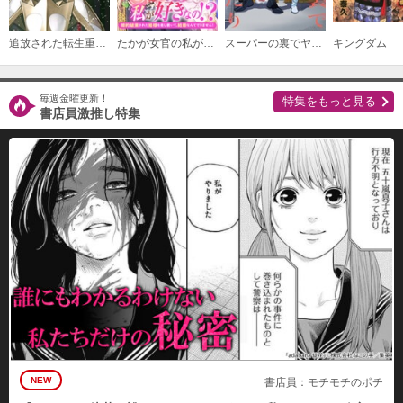
追放された転生重騎士はゲーム知識で無双する
たかが女官の私が好きなの！？ 婚約破棄された姫様を差し置いて、結婚なんてできません！
スーパーの裏でヤニ吸うふたり
キングダム
毎週金曜更新！
特集をもっと見る
書店員激推し特集
NEW
書店員：モチモチのポチ