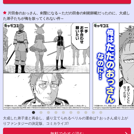
片田舎のおっさん、剣聖になる～ただの田舎の剣術師範だったのに、大成し
た弟子たちが俺を放ってくれない件～
大成した弟子達と再会し、盛り立てられるベリルの運命は? おっさん成り上が
りファンタジーの決定版、コミカライズ!
無料で今すぐ読む