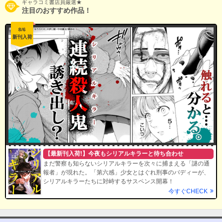
ギャラコミ書店員厳選★
注目のおすすめ作品！
8/6
新刊入荷
【最新刊入荷!】今夜もシリアルキラーと待ち合わせ
まだ警察も知らないシリアルキラーを次々に捕まえる「謎の通
報者」が現れた。「第六感」少女とはぐれ刑事のバディーが、
シリアルキラーたちに対峙するサスペンス開幕！
今すぐCHECK