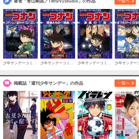
著者「青山剛昌／TMS/V1Studio」の作品
一覧へ
少年サンデーコミックスビジュアルセレクション 名探偵コナン コナンＶＳ怪盗キッド／集められた名探偵！工藤新一ＶＳ怪盗キッド
少年サンデーコミックスビジュアルセレクション 名探偵コナン 探偵たちの夜想曲（ノクターン）
少年サンデーコミックスビジュアルセレクション 名探偵コナン 漆黒の特急（ミステリートレイン）
掲載誌「週刊少年サンデー」の作品
一覧へ