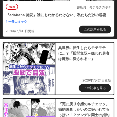
NEW
書店員：モチモチのポチ
『adabana 徒花』誰にもわかるわけない。私たちだけの秘密
# 一般コミック
この記事を見る
2026年7月31日更新
異世界に転生したらモテモテ
に…？『股間無双～嫌われ勇者
は魔族に愛される～』
2026年7月24日更新
この記事を見る
『死に戻り令嬢のルチェッタ』
婚約破棄したいのに好かれてる
っぽい！？ツンデレ同士の婚約