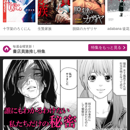
十字架のろくにん
生贄家族
脱獄のカザリヤ
adabana 徒花
毎週金曜更新！
特集をもっと見る
書店員激推し特集