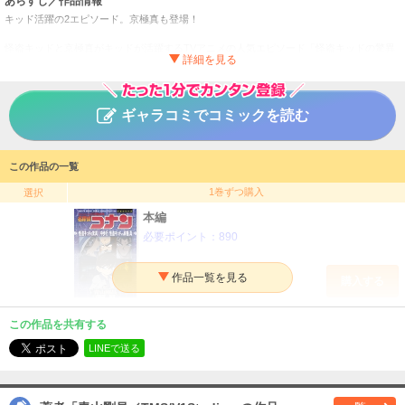
あらすじ／作品情報
キッド活躍の2エピソード。京極真も登場！
怪盗キッドと京極真がキッドが活躍するTVアニメの人気エピソード「怪盗キッドの驚異
空中歩行」と、いま注目の京極真とキッドが初対決する「怪盗キッドVS京極真」の2編を
アニメコミック化。「驚異空中歩行」では、厳戒警備の中、驚くべき方法で登場するキ
ッド！ コナンはそのトリックを見破ることができるのか!? 「怪盗キッドVS京極真」
では、キッドの予告に対し、“世界最強の防犯システム”こと京極真が立ちはだかる！ ス
ギャラコミでコミックを読む
リリングな2エピソードに加え、メイキングオマケ記事も掲載！
少年サンデーコミックスビジュアルセレクション 名探偵コ
タイトル
この作品の一覧
ナン 怪盗キッドの驚異空中歩行／怪盗キッドＶＳ京極真
青山剛昌／TMS/V1Studio
作者
1巻ずつ購入
選択
少年
／
サスペンス・ミステリー
ジャンル
本編
必要ポイント：
890
週刊少年サンデー
掲載誌
小学館
出版社
購入する
この作品を共有する
LINEで送る