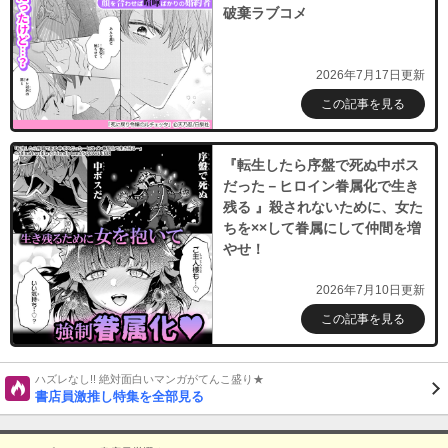
破棄ラブコメ
2026年7月17日更新
この記事を見る
『転生したら序盤で死ぬ中ボス
だった－ヒロイン眷属化で生き
残る 』殺されないために、女た
ちを××して眷属にして仲間を増
やせ！
2026年7月10日更新
この記事を見る
ハズレなし!! 絶対面白いマンガがてんこ盛り★
書店員激推し特集を全部見る