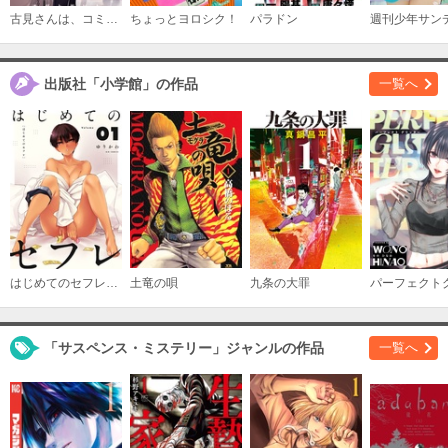
古見さんは、コミュ症です。
ちょっとヨロシク！
パラドン
週刊少年サン
出版社「小学館」の作品
一覧へ
はじめてのセフレ【単話】
土竜の唄
九条の大罪
「サスペンス・ミステリー」ジャンルの作品
一覧へ