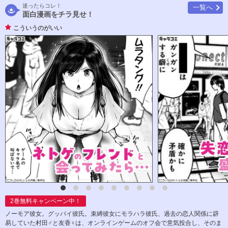
迷ったらコレ！
一覧へ
面白漫画をチラ見せ！
こういうのがいい
2
巻無料キャンペーン中！
ノーモア彼女。グッバイ彼氏。束縛彼女にモラハラ彼氏、過去の恋人関係に辟
易していた村田♂と友香♀は、オンラインゲームのオフ会で意気投合し、そのま