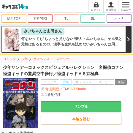
ログイン
会員登録
メニュー
総合TOP
無料/割引
TL
BL
オトナ
みいちゃんと山田さん
何をやっても”ちょっと足りない“新人・みいちゃん。ヤル気と
元気はあるものの、漢字も空気も読めないみいちゃんは周りか
ら馬鹿にされ…
コミック
少年
サスペンス・ミステリー
少年サンデーコミックスビジュアルセレクション 名探偵コナン
怪盗キッドの驚異空中歩行／怪盗キッドＶＳ京極真
コミック
少年
サスペンス・ミステリー
完結
青山剛昌／TMS/V1Studio
1
巻配信中
サンプル
本編を読む