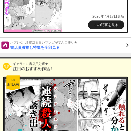
2026年7月17日更新
この記事を見る
ハズレなし!! 絶対面白いマンガがてんこ盛り★
書店員激推し特集を全部見る
ギャラコミ書店員厳選★
注目のおすすめ作品！
8/6
新刊入荷