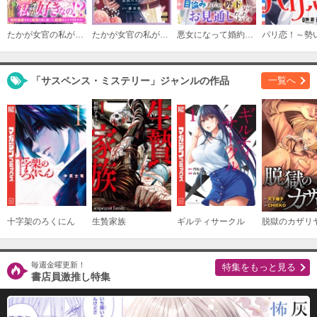
たかが女官の私が好きなの！？ 婚約破棄された姫様を差し置いて、結婚なんてできません！
たかが女官の私が好きなの！？ 婚約破棄された姫様を差し置いて、結婚なんてできません！【単行本版】
悪女になって婚約破棄を目論みましたが、陛下にはお見通しだったようです
「サスペンス・ミステリー」ジャンルの作品
一覧へ
十字架のろくにん
生贄家族
ギルティサークル
脱獄のカザリ
毎週金曜更新！
特集をもっと見る
書店員激推し特集