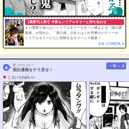
【最新刊入荷!】今夜もシリアルキラーと待ち合わせ
まだ警察も知らないシリアルキラーを次々に捕まえる「謎の通
報者」が現れた。「第六感」少女とはぐれ刑事のバディーが、
シリアルキラーたちに対峙するサスペンス開幕！
今すぐCHECK
迷ったらコレ！
一覧へ
面白漫画をチラ見せ！
こういうのがいい