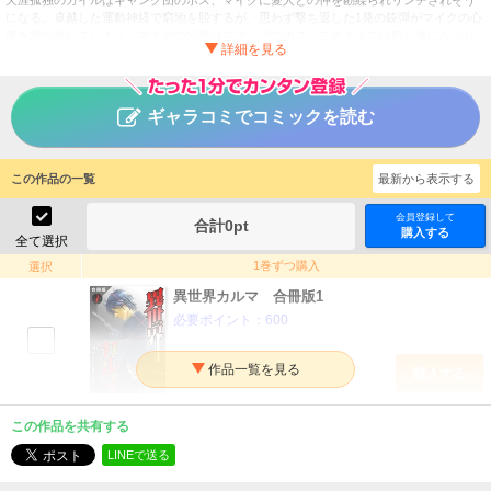
天涯孤独のカイルはギャング団のボス、マイクに愛人との仲を勘繰られリンチされそう
になる。卓越した運動神経で窮地を脱するが、思わず撃ち返した1発の銃弾がマイクの心
臓を撃ち抜いてしまう。マイクの父親はマフィアのボス。このままでは殺し屋になぶり
殺しにされてしまう。拘置所で絶望するカイルをロンドン警視庁のクレイグが、なんと
アサシンにスカウトする。生きるかどうかを自分で決めるため、カイルはアサシンとな
る決意をする。11年後、Xというコードネームのついた凄腕アサシンとなったカイルは、
クレイグの指示で密かに殺しのミッションを重ねていた。一方、ある国の王が生贄を求
ギャラコミでコミックを読む
める「大佐」を倒すためアサシンを召喚しようと…!?
異世界カルマ 合冊版
タイトル
この作品の一覧
最新から表示する
あかつき陽
作者
会員登録して
青年
／
サスペンス・ミステリー
合計
0
pt
ジャンル
購入する
全て選択
掲載誌
1巻ずつ購入
選択
秋水社ORIGINAL
出版社
異世界カルマ 合冊版1
必要ポイント：
600
購入する
異世界カルマ 合冊版2
この作品を共有する
必要ポイント：
600
LINEで送る