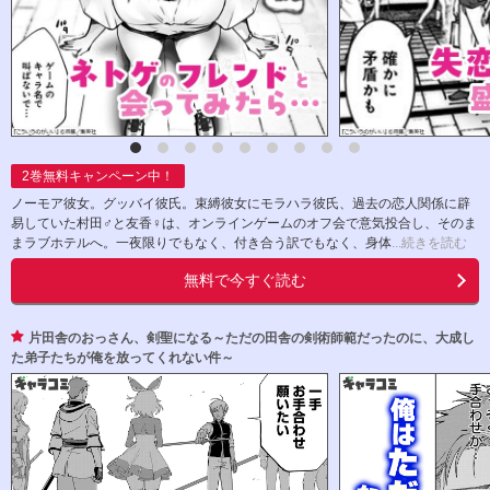
2
巻無料キャンペーン中！
ノーモア彼女。グッバイ彼氏。束縛彼女にモラハラ彼氏、過去の恋人関係に辟
易していた村田♂と友香♀は、オンラインゲームのオフ会で意気投合し、そのま
まラブホテルへ。一夜限りでもなく、付き合う訳でもなく、身体
...続きを読む
無料で今すぐ読む
片田舎のおっさん、剣聖になる～ただの田舎の剣術師範だったのに、大成し
た弟子たちが俺を放ってくれない件～