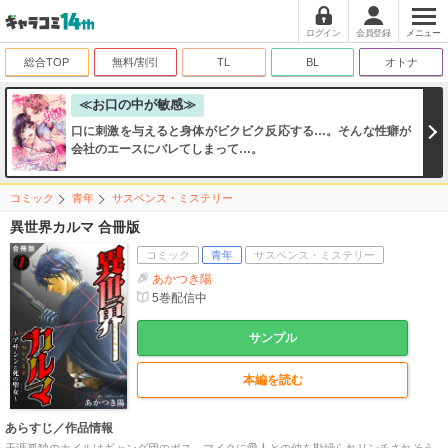
ログイン
会員登録
メニュー
総合TOP
無料/割引
TL
BL
オトナ
≪お口の中が敏感≫
口に刺激を与えると身体がビクビク反応する…。そんな性癖が
会社のエースにバレてしまって…。
コミック
青年
サスペンス・ミステリー
異世界カルマ 合冊版
コミック
青年
サスペンス・ミステリー
あかつき陽
5
巻配信中
サンプル
本編を読む
あらすじ／作品情報