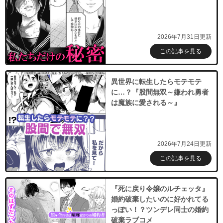
2026年7月31日更新
この記事を見る
異世界に転生したらモテモテ
に…？『股間無双～嫌われ勇者
は魔族に愛される～』
2026年7月24日更新
この記事を見る
『死に戻り令嬢のルチェッタ』
婚約破棄したいのに好かれてる
っぽい！？ツンデレ同士の婚約
破棄ラブコメ