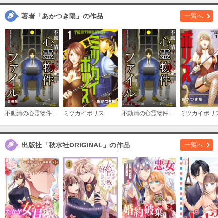
購入する
著者「あかつき陽」の作品
一覧へ
異世界カルマ 合冊版3
必要ポイント：
600
購入する
異世界カルマ 合冊版4
必要ポイント：
600
購入する
不動清の心霊物件ファイル 合冊版
ミツカイポリス
不動清の心霊物件ファイル
異世界カルマ 合冊版5
必要ポイント：
600
出版社「秋水社ORIGINAL」の作品
一覧へ
購入する