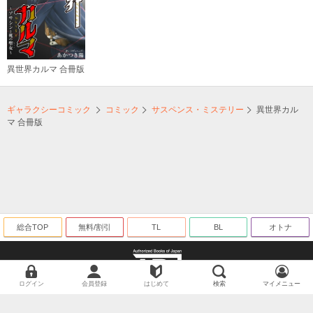
異世界カルマ 合冊版
ギャラクシーコミック
コミック
サスペンス・ミステリー
異世界カル
マ 合冊版
総合TOP
無料/割引
TL
BL
オトナ
ログイン
会員登録
はじめて
検索
マイメニュー
海賊版に関する取り組みについて