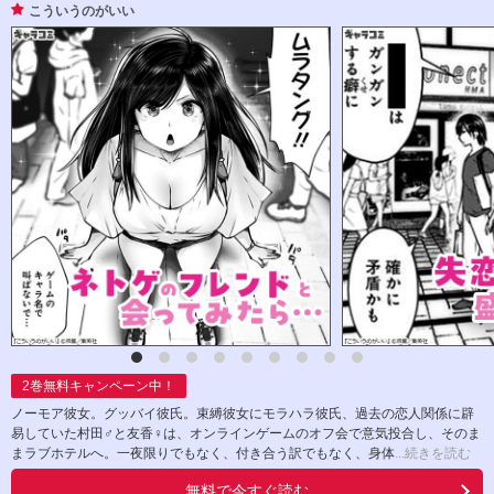
こういうのがいい
2
巻無料キャンペーン中！
ノーモア彼女。グッバイ彼氏。束縛彼女にモラハラ彼氏、過去の恋人関係に辟
易していた村田♂と友香♀は、オンラインゲームのオフ会で意気投合し、そのま
まラブホテルへ。一夜限りでもなく、付き合う訳でもなく、身体
...続きを読む
無料で今すぐ読む