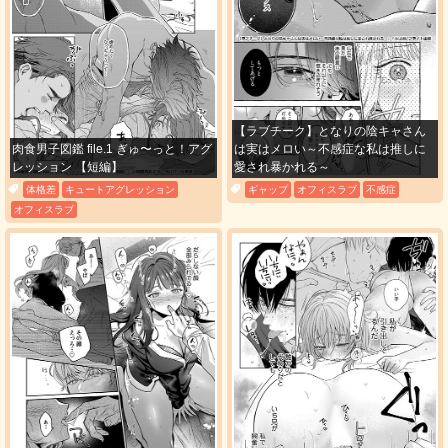
#14
必要ポイント：
200
購入する
【ラブチーク】となりの陰キャさん
肉食男子図鑑 file.1 ぎゅ〜っと！アグ
は実はメロい～不感症な私は推しに
#15
レッション 【短編】
愛され暴かれる～
必要ポイント：
200
体格差
キュートアグレッション
ギャップ
オフィスラブ
不感症
オフィスラブ
購入する
#16
必要ポイント：
200
購入する