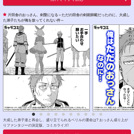
片田舎のおっさん、剣聖になる～ただの田舎の剣術師範だったのに、大成し
た弟子たちが俺を放ってくれない件～
大成した弟子達と再会し、盛り立てられるベリルの運命は? おっさん成り上が
りファンタジーの決定版、コミカライズ!