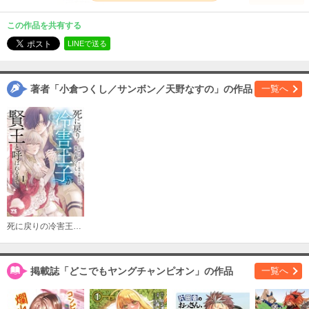
#2
この作品を共有する
必要ポイント：
200
LINEで送る
購入する
著者「小倉つくし／サンボン／天野なすの」の作品
一覧へ
#3
必要ポイント：
200
購入する
#4
必要ポイント：
200
購入する
死に戻りの冷害王子が賢王と呼ばれるまで～導いたのは不器用な侯爵令嬢の祈りでした～
#5
必要ポイント：
200
掲載誌「どこでもヤングチャンピオン」の作品
一覧へ
購入する