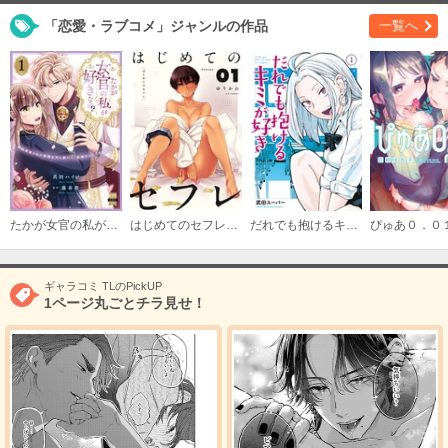
「恋愛・ラブコメ」ジャンルの作品
一覧へ
#10
必要ポイント：
200
購入する
#11
必要ポイント：
150
購入する
たかが女官の私が好きなの！？ 婚約破棄された姫様を差し置いて、結婚なんてできません！【単行本版】
はじめてのセフレ【単話】
だれでも抱けるキミが好き
ぴゅあ０．０
#12
必要ポイント：
200
ギャラコミ TLのPickUP
1ページ丸ごとチラ見せ！
購入する
#13
必要ポイント：
200
購入する