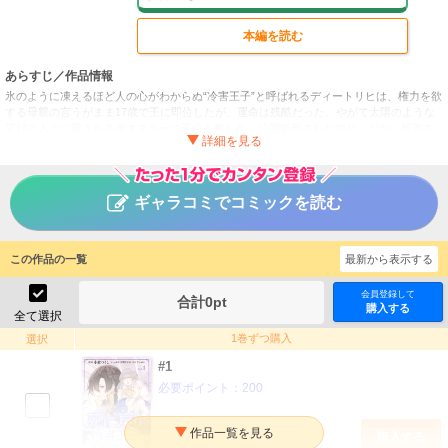
本編を読む
あらすじ／作品情報
氷のように凍えるほど人の心がわからぬ“冷害王子”と呼ばれるディートリヒは、権力を欲
する母親の言うがまま17歳で王に即位したが、運命は残酷だった。やがて太陽のような
笑顔で人々に愛される弟オスカーに王位を奪われ、公開処刑されたのだ。だが、斬首さ
れたと思った瞬間、ディートリヒの意識はあり得ないことに4年前の13歳の頃に戻ってい
た。時が戻ったというのか？ 首を斬りおとされた感触まで覚えているのに？ それは女神
ダリアの気まぐれな奇跡なのかもしれないが、やり直せるなら、今度こそ婚約者マルグ
リットを幸せにしたい。前の人生で愛し方がわからなかった。いとおしかったからこ
ギャラコミでコミックを読む
そ、わざと冷たく接して彼女を遠ざけたが、彼女はどんなにディートリヒに傷つけられ
ても優しさを貫いてくれた。斬首される最後の瞬間まで、ディートリヒのために祈りを
捧げてくれていた。今度こそ間違えない。なんとしても生き抜いて、マルグリットとと
もに幸せをつかむ！ のちに“賢王”と呼ばれる王子のリベンジが始まる！
この作品の一覧
最新から表示する
死に戻りの冷害王子が賢王と呼ばれるまで～導いたのは不器
タイトル
会員登録して
合計
0
pt
用な侯爵令嬢の祈りでした～(話売り)
購入する
全て選択
小倉つくし／サンボン／天野なすの
作者
1巻ずつ購入
選択
女性
／
恋愛・ラブコメ
ジャンル
#1
どこでもヤングチャンピオン
必要ポイント：
200
掲載誌
秋田書店
出版社
購入する