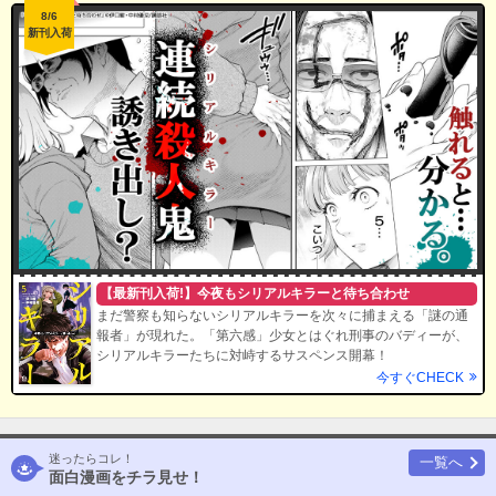
8/6
新刊入荷
【最新刊入荷!】今夜もシリアルキラーと待ち合わせ
まだ警察も知らないシリアルキラーを次々に捕まえる「謎の通
報者」が現れた。「第六感」少女とはぐれ刑事のバディーが、
シリアルキラーたちに対峙するサスペンス開幕！
今すぐCHECK
迷ったらコレ！
一覧へ
面白漫画をチラ見せ！