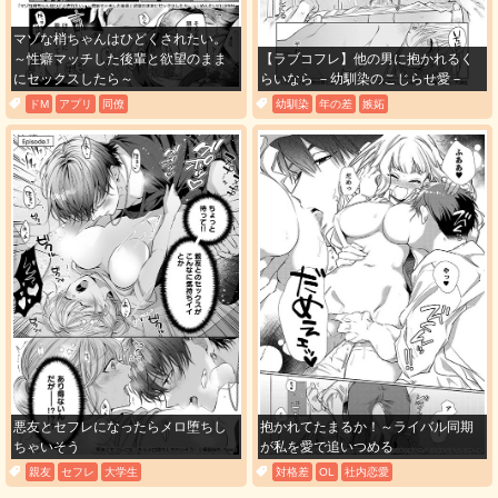
マゾな梢ちゃんはひどくされたい。
～性癖マッチした後輩と欲望のまま
【ラブコフレ】他の男に抱かれるく
にセックスしたら～
らいなら －幼馴染のこじらせ愛－
ドM
アプリ
同僚
幼馴染
年の差
嫉妬
悪友とセフレになったらメロ堕ちし
抱かれてたまるか！～ライバル同期
ちゃいそう
が私を愛で追いつめる
親友
セフレ
大学生
対格差
OL
社内恋愛