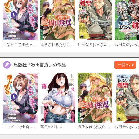
#6
必要ポイント：
200
購入する
コンビニで出会ったエロい女の子と爛れきった関係になりました。(話売り)
追放されるたびにスキルを手に入れた俺が、100の異世界で2周目無双【電子単行本】
片田舎のおっさん、剣聖になる～ただの田舎の剣術師範だったのに、大成した弟子たちが俺を放ってくれない件～
#7
必要ポイント：
200
出版社「秋田書店」の作品
一覧へ
購入する
#8
必要ポイント：
200
購入する
#9
必要ポイント：
200
コンビニで出会ったエロい女の子と爛れきった関係になりました。(話売り)
落日のパトス
追放されるたびにスキルを手に入れた俺が、100の異世界で2周目無双【電子単行本】
購入する