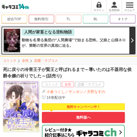
ログイン
会員登録
メニュー
総合TOP
無料/割引
TL
BL
オトナ
人間が家畜となる逆転物語
動物を名乗る集団の“人間農場”で始まる恐怖。父娘と山猫ネロ
が、禁断の世界の真相に迫る。
コミック
女性
恋愛・ラブコメ
死に戻りの冷害王子が賢王と呼ばれるまで～導いたのは不器用な侯
爵令嬢の祈りでした～(話売り)
コミック
女性
恋愛・ラブコメ
小倉つくし／サンボン／天野なすの
16
巻配信中
無料キャンペーン中！
無料版へ