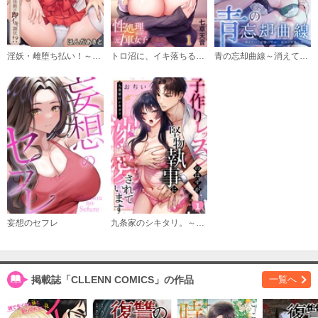
購入する
(7)
淫妖・雌堕ち払い！～妖怪娘は即イキ調伏！？
トロ沼に、イキ落ちる。～性処理秘書は元１軍女子
青の忘却曲線～消えていく記憶の中の、忘れられない君へ～
必要ポイント：
150
購入する
(8)
必要ポイント：
150
購入する
(9)
妄想のセフレ
九条家のシキタリ。～子作りレッスンのはずが堅物執事に溺愛されています～
必要ポイント：
150
購入する
掲載誌「CLLENN COMICS」の作品
一覧へ
(10)
必要ポイント：
150