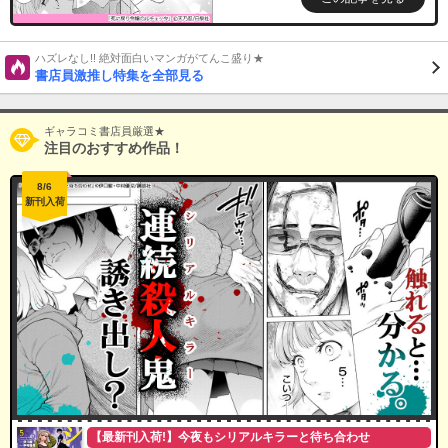
ハズレなし!! 絶対面白いマンガがてんこ盛り★
書店員激推し特集を全部見る
ギャラコミ書店員厳選★
注目のおすすめ作品！
8/6
新刊入荷
【最新刊入荷!】今夜もシリアルキラーと待ち合わせ