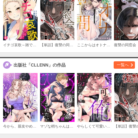
購入する
(11)
必要ポイント：
150
購入する
イチゴ哀歌～雑で生イキな妹と割り切れない兄～【フルカラー】
【単話】復讐の同窓会
ここからはオトナの時間です。
出版社「CLLENN」の作品
一覧へ
今から、親友やめようか。～腐れ縁同僚は甘い快楽で私を壊す～
マゾな梢ちゃんはひどくされたい。～性癖マッチした後輩と欲望のままにセックスしたら～
やらしくて可愛い俺の凛ちゃん。～隣人後輩くんのイキすぎた執着にハメ堕とされる～