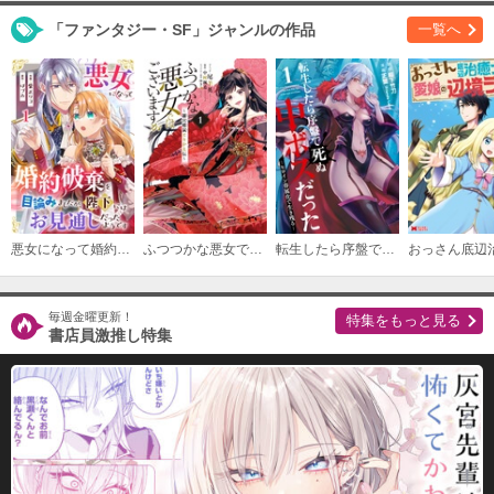
「ファンタジー・SF」ジャンルの作品
一覧へ
悪女になって婚約破棄を目論みましたが、陛下にはお見通しだったようです
ふつつかな悪女ではございますが ～雛宮蝶鼠とりかえ伝～
転生したら序盤で死ぬ中ボスだった－ヒロイン眷属化で生き残る－
毎週金曜更新！
特集をもっと見る
書店員激推し特集