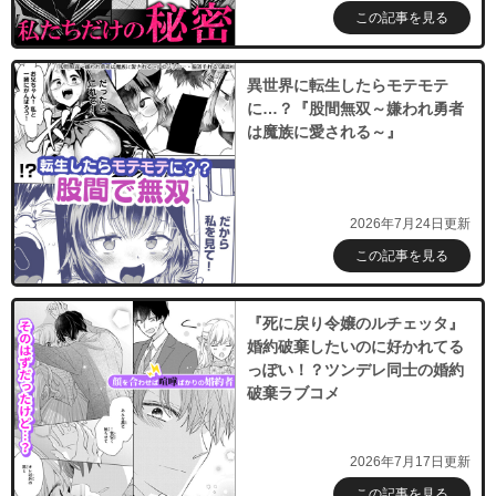
この記事を見る
異世界に転生したらモテモテ
に…？『股間無双～嫌われ勇者
は魔族に愛される～』
2026年7月24日更新
この記事を見る
『死に戻り令嬢のルチェッタ』
婚約破棄したいのに好かれてる
っぽい！？ツンデレ同士の婚約
破棄ラブコメ
2026年7月17日更新
この記事を見る