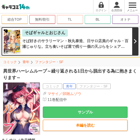
ログイン
会員登録
メニュー
総合TOP
無料/割引
TL
BL
オトナ
そばギャルとおじさん
そば好きのサラリーマン・秋丸泰造、日サロ店員のギャル・百
瀬じゅりな。立ち食いそば屋で残り一個の天ぷらをシェアした
ことがきっかけで「ソフレ（そばフレンド）」になったふたり
は、いっしょにそば屋巡りをすることに…!!
コミック
青年
ファンタジー・SF
異世界ハーレムループ～繰り返される1日から脱出する為に抱きまく
ります～
コミック
青年
ファンタジー・SF
マサイ／卯雑ムゾウ
11
巻配信中
サンプル
本編を読む