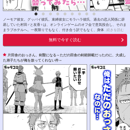
ノーモア彼女。グッバイ彼氏。束縛彼女にモラハラ彼氏、過去の恋人関係に辟
易していた村田♂と友香♀は、オンラインゲームのオフ会で意気投合し、そのま
まラブホテルへ。一夜限りでもなく、付き合う訳でもなく、身体
...続きを読む
無料で今すぐ読む
片田舎のおっさん、剣聖になる～ただの田舎の剣術師範だったのに、大成し
た弟子たちが俺を放ってくれない件～