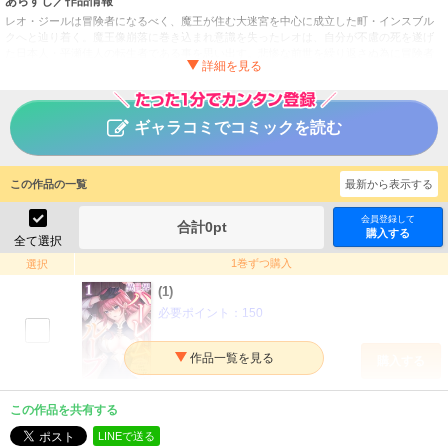
あらすじ／作品情報
レオ・ジールは冒険者になるべく、魔王が住む大迷宮を中心に成立した町・インスブル
クへと辿り着く。魔王像崩落に巻き込まれ意識を失ったレオは、自分が不慮の死を遂げ
た日本人・平瀬佳人の転生者である事を思い出す。悲惨な前世を繰り返さぬ為に冒険者
としての成功を決意したレオは、活動的に1日を過ごし明日を楽しみに眠りにつく。しか
し、レオが目を覚ますと再び魔王像が崩落する瞬間へと移動していた。そこから起きる
出来事は全て「昨日経験した事」と同じであり、レオは1日がループしている事に気付く
のであった…！果たしてレオの運命は？『ループ脱出の為に女の子と×××せよ』ちょっと
ギャラコミでコミックを読む
H×タイムループ×異世界ファンタジー開幕!!
異世界ハーレムループ～繰り返される1日から脱出する為に
タイトル
この作品の一覧
抱きまくります～
最新から表示する
マサイ／卯雑ムゾウ
作者
会員登録して
合計
0
pt
購入する
青年
／
ファンタジー・SF
ジャンル
全て選択
1巻ずつ購入
選択
CLLENN COMICS
掲載誌
(1)
CLLENN
出版社
必要ポイント：
150
購入する
(2)
この作品を共有する
必要ポイント：
150
LINEで送る