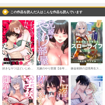
購入する
この作品を読んだ人はこんな作品も読んでいます
(3)
必要ポイント：
180
購入する
(4)
必要ポイント：
150
購入する
好きなヤツほどいじめたい。XLなライバル同期の不器用な溺愛
兄嫁のやり部屋【全年齢版】
錬金術師の辺境再生スローライフ～S級パーティーで孤立した少女をかばったら追放されたので、一緒に幸せに暮らします～【単行本版】
(5)
必要ポイント：
150
購入する
(6)
必要ポイント：
150