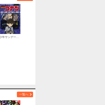
少年サンデーコミックスビジュアルセレクション 名探偵コナン 怪盗キッドの驚異空中歩行／怪盗キッドＶＳ京極真
一覧へ