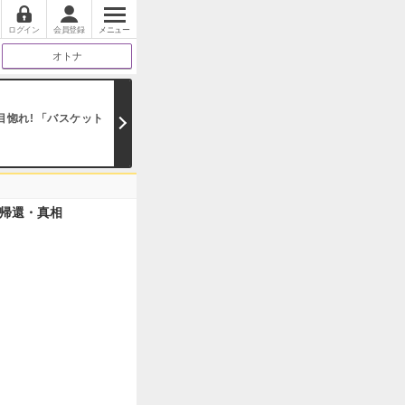
ログイン
会員登録
メニュー
オトナ
惚れ! 「バスケット
帰還・真相