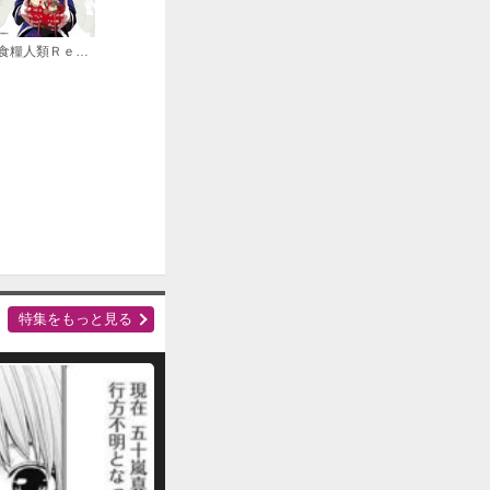
食糧人類Ｒｅ： －Ｓｔａｒｖｉｎｇ Ｒｅ：ｖｅｌａｔｉｏｎ－
特集をもっと見る