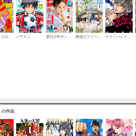
ちょっとヨロシク！
パラドン
週刊少年サンデー
葬送のフリーレン
ヴァンパイドル滾
」の作品