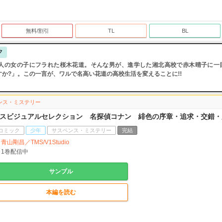
無料/割引
TL
BL
ク
0人の女の子にフラれた桜木花道。そんな男が、進学した湘北高校で赤木晴子に一目
すか?」。この一言が、ワルで名高い花道の高校生活を変えることに!!
ンス・ミステリー
スビジュアルセレクション 名探偵コナン 緋色の序章・追求・交錯・
コミック
少年
サスペンス・ミステリー
完結
青山剛昌／TMS/V1Studio
1
巻配信中
サンプル
本編を読む