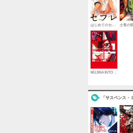
はじめてのセフレ【単話】
土竜の
MUJINA INTO THE DEEP
「サスペンス・