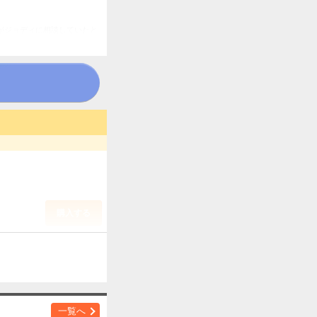
がジョディに相談していたと
。その現場には、安室透の姿
されてきた真相が明らかとな
ス化！ 巻末にはメイキングの
錯・帰還・真相
購入する
一覧へ