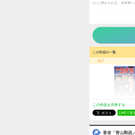
ついに明かされる、赤井秀一
FBI捜査官・赤井秀一の死
ころ、ジョディの小学校教師
が!!!
秘密の核心に近づきつつある
る時が近づく！
TVシリーズの超人気エピソ
オマケ記事も収録。名場面の
少年サ
この作品の一覧
タイトル
青山剛昌／
選択
作者
少年
／
ジャンル
週刊少
掲載誌
小学館
出版社
この作品を共有する
LINEで送
著者「青山剛昌／T