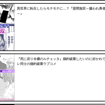
異世界に転生したらモテモテに…？『股間無双～嫌われ勇
～』
『死に戻り令嬢のルチェッタ』婚約破棄したいのに好かれ
レ同士の婚約破棄ラブコメ