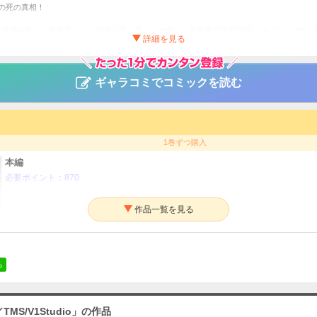
の死の真相！
に疑念を抱く、安室透こと、組織の探り屋・バーボン。安室透が探る情報について、コナン
である友人が、事件の被害に遭ったと知らせが舞い込む。捜査に加わったコナンとジョディ
安室透と、秘密を守り抜こうとするコナン。物語は一気に緊迫感を増し、対決の時と、隠
ギャラコミでコミックを読む
ード、第779～783話『緋色の序章・追求・交錯・帰還・真相』が待望のアニメコミック
絵コンテ＆原画を蔵出し大公開!!
ンデーコミックスビジュアルセレクション 名探偵コナン 緋色の序章・追求・交
TMS/V1Studio
1巻ずつ購入
本編
サスペンス・ミステリー
必要ポイント：
870
年サンデー
る
MS/V1Studio」の作品