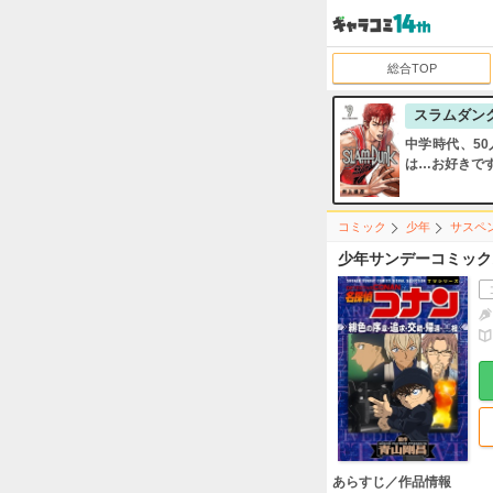
総合TOP
スラムダン
中学時代、5
は…お好きで
コミック
少年
サスペ
少年サンデーコミック
あらすじ／作品情報