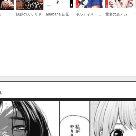
族
脱獄のカザリヤ
adabana 徒花
ギルティサークル
愛妻の裏アカ
集