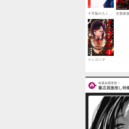
十字架のろくにん
生贄家
インゴシマ
毎週金曜更新！
書店員激推し特