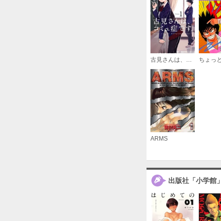
古見さんは、コミュ症です。
ARMS
出版社「小学館