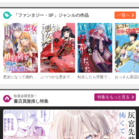
「ファンタジー・SF」ジャンルの作品
一覧へ
悪女になって婚約破棄を目論みましたが、陛下にはお見通しだったようです
ふつつかな悪女ではございますが ～雛宮蝶鼠とりかえ伝～
転生したら序盤で死ぬ中ボスだった－ヒロイン眷属化で生き残る－
毎週金曜更新！
特集をもっと見る
書店員激推し特集