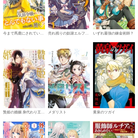
今まで馬鹿にされていた気弱令嬢に転生したら、とんでもない事になった話、聞く？（分冊版）
売れ残りの奴隷エルフを拾ったので、娘にすることにした【電子単行本】
いずれ最強の錬金術師？
贄姫の婚姻 身代わり王女は帝国で最愛となる【コミックス版】
メダリスト
黄泉のツガイ