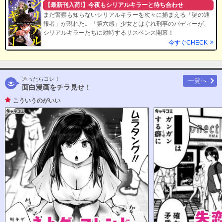
【最新刊入荷!】今夜もシリアルキラーと待ち合わせ
まだ警察も知らないシリアルキラーを次々に捕まえる「謎の通
報者」が現れた。「第六感」少女とはぐれ刑事のバディーが、
シリアルキラーたちに対峙するサスペンス開幕！
今すぐCHECK
迷ったらコレ！
一覧へ
面白漫画をチラ見せ！
こういうのがいい