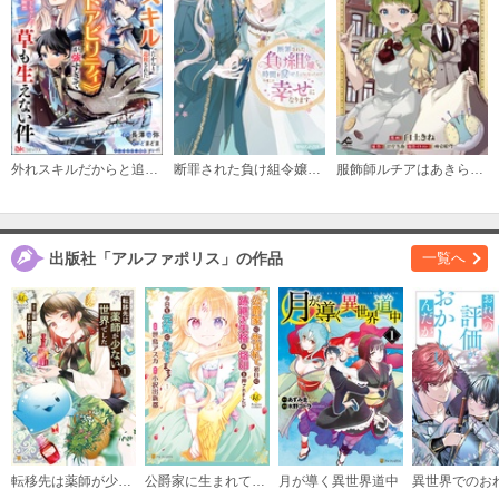
外れスキルだからと追放された《∞チートアビリティ》が強すぎて草も生えない件 ～偶然助けた第三王女にどちゃくそ溺愛されるし、前よりも断然楽しい生活送ってます～ コミック版（分冊版）
断罪された負け組令嬢ですが、時間を戻せるようになったので今度こそ幸せになります
服飾師ルチアはあきらめない ～今日から始める幸服計画～
出版社「アルファポリス」の作品
一覧へ
転移先は薬師が少ない世界でした
公爵家に生まれて初日に跡継ぎ失格の烙印を押されましたが今日も元気に生きてます！
月が導く異世界道中