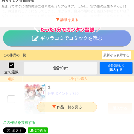
あらすじ／作品情報
産まれてすぐに伯爵夫婦に引き取られたアゼリア。しかし、実の娘の誕生をきっかけ
に、冷遇されるようになってしまう。虐げられ、自分の婚約者と義妹が仲睦まじい様子
を知りながらも、ひたすら耐え続ける日々。そんなある時、余命半年と宣告される。病
のことを家族に言い出せないアゼリアだったが、婚約者・マルセルに知られたことをき
っかけに、次々にアゼリアの味方が増えていって――。絶望からの大逆転ハートフルス
トーリー第１巻！
ギャラコミでコミックを読む
余命宣告を受けたので私を顧みない家族と婚約者に執着する
タイトル
のをやめることにしました
猫倉ありす／結城芙由奈
作者
この作品の一覧
最新から表示する
女性
／
ファンタジー・SF
ジャンル
会員登録して
合計
0
pt
購入する
掲載誌
全て選択
アルファポリス
出版社
1巻ずつ購入
選択
１
必要ポイント：
720
購入する
２
この作品を共有する
必要ポイント：
720
LINEで送る