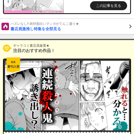
この記事を見る
ハズレなし!! 絶対面白いマンガがてんこ盛り★
書店員激推し特集を全部見る
ギャラコミ書店員厳選★
注目のおすすめ作品！
8/6
新刊入荷