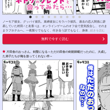
ノーモア彼女。グッバイ彼氏。束縛彼女にモラハラ彼氏、過去の恋人関係に辟
易していた村田♂と友香♀は、オンラインゲームのオフ会で意気投合し、そのま
まラブホテルへ。一夜限りでもなく、付き合う訳でもなく、身体
...続きを読む
無料で今すぐ読む
片田舎のおっさん、剣聖になる～ただの田舎の剣術師範だったのに、大成し
た弟子たちが俺を放ってくれない件～