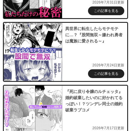
2026年7月31日更新
この記事を見る
異世界に転生したらモテモテ
に…？『股間無双～嫌われ勇者
は魔族に愛される～』
2026年7月24日更新
この記事を見る
『死に戻り令嬢のルチェッタ』
婚約破棄したいのに好かれてる
っぽい！？ツンデレ同士の婚約
破棄ラブコメ
2026年7月17日更新