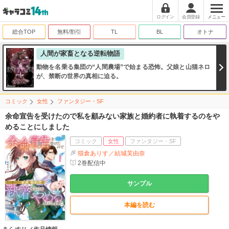
ログイン
会員登録
メニュー
総合TOP
無料/割引
TL
BL
オトナ
人間が家畜となる逆転物語
動物を名乗る集団の“人間農場”で始まる恐怖。父娘と山猫ネロ
が、禁断の世界の真相に迫る。
コミック
女性
ファンタジー・SF
余命宣告を受けたので私を顧みない家族と婚約者に執着するのをや
めることにしました
コミック
女性
ファンタジー・SF
猫倉ありす／結城芙由奈
2
巻配信中
サンプル
本編を読む