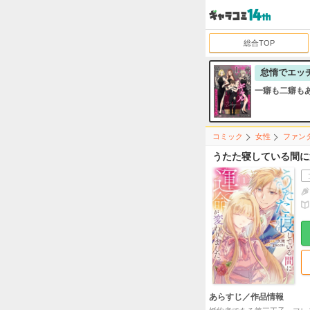
総合TOP
怠惰でエッ
一癖も二癖も
コミック
女性
ファン
うたた寝している間に
あらすじ／作品情報