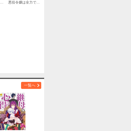
仮初めの花嫁 一条家に嫁いだ私の偽り婚姻譚
悪役令嬢は全力でグータラしたいのに、隣国皇太子が溺愛してくる。なぜ。【合本版】
一覧へ