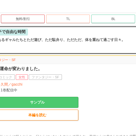
無料/割引
TL
BL
チで自由な時間
あるギャルたちとただ遊び、ただ駄弁り、ただただ、体を重ねて過ごす日々。
タジー・SF
運命が変わりました。
コミック
女性
ファンタジー・SF
久間／gacchi
1
巻配信中
サンプル
本編を読む