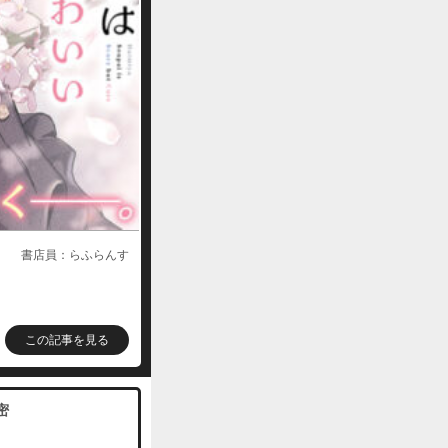
書店員：らふらんす
この記事を見る
密