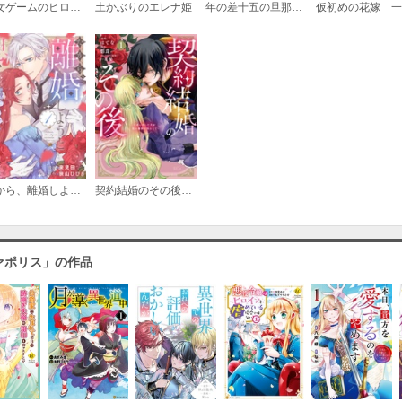
乙女ゲームのヒロインに転生したのに、既に悪役令嬢がちやほやされていた～恋愛は諦めて魔法を極めます！～
土かぶりのエレナ姫
年の差十五の旦那様～辺境伯の花嫁候補～
だから、離婚しようと思います
契約結婚のその後 ～追い出した夫が私の価値を知るまで～
ァポリス」の作品