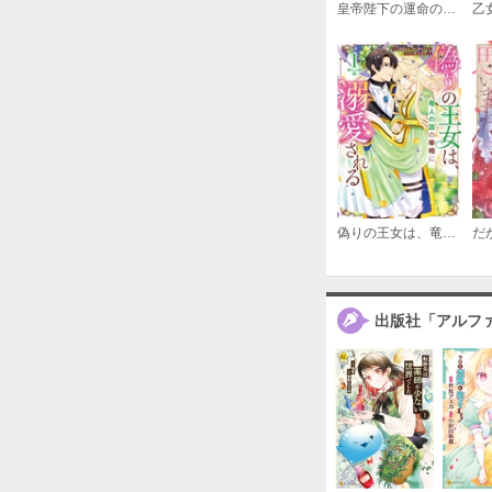
皇帝陛下の運命の人は、私でした～後宮寵愛占い譚～
偽りの王女は、竜人の国の宰相に溺愛される
出版社「アルフ