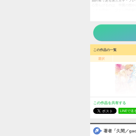
婚約者である第三王子・フレ
心安らげるのは、学園の穏や
ことを理由に、父から婚約解
変。学園内のカフェテリアで
で……!?
うたた
タイトル
久間／ga
作者
女性
／
ジャンル
この作品の一覧
掲載誌
選択
アルフ
出版社
この作品を共有する
LINEで送
著者「久間／gac