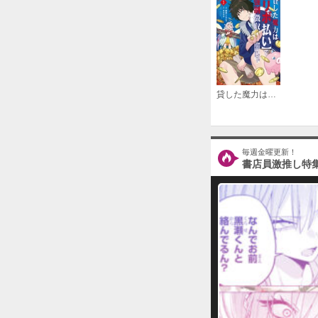
貸した魔力は【リボ払い】で強制徴収～用済みとパーティー追放された俺は、可愛いサポート妖精と一緒に取り立てた魔力を運用して最強を目指す。～
毎週金曜更新！
書店員激推し特