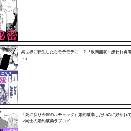
異世界に転生したらモテモテに…？『股間無双～嫌われ勇
～』
『死に戻り令嬢のルチェッタ』婚約破棄したいのに好かれ
レ同士の婚約破棄ラブコメ