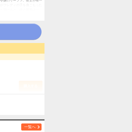
令嬢のリーファ。彼女が唯一
がフレディの子を身ごもった
ち明けると、彼の態度は一
しかも、彼の正体は王弟
購入する
一覧へ