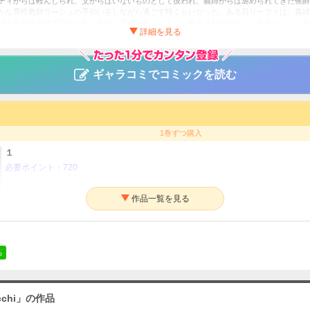
ディからは軽んじられ、父からはいないものとして扱われ、義姉からは虐められてきた侯爵
かな男性教師ラーシュの手伝いをしながら過ごす時くらいだった。ある日リーファは、義姉
消と卒業後の修道院入りを一方的に通達されてしまう。耐えきれずそのことをラーシュに打
うたた寝をしていたところ、彼に突然キスをされ、「俺のものになれ」と囁かれてしまう。
寝している間に運命が変わりました。
ギャラコミでコミックを読む
cchi
ファンタジー・SF
1巻ずつ購入
ァポリス
１
必要ポイント：
720
る
chi」の作品