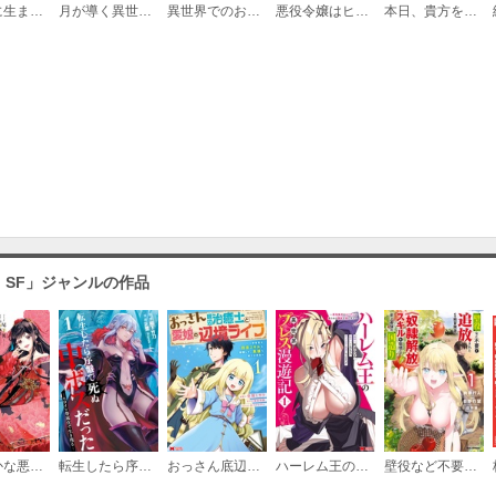
公爵家に生まれて初日に跡継ぎ失格の烙印を押されましたが今日も元気に生きてます！
月が導く異世界道中
異世界でのおれへの評価がおかしいんだが（分冊版）
悪役令嬢はヒロインを虐めている場合ではない
本日、貴方を愛するのをやめます 王妃と不倫した貴方が悪いのですよ？
・SF」ジャンルの作品
ふつつかな悪女ではございますが ～雛宮蝶鼠とりかえ伝～
転生したら序盤で死ぬ中ボスだった－ヒロイン眷属化で生き残る－
おっさん底辺治癒士と愛娘の辺境ライフ～中年男が回復スキルに覚醒して、英雄へ成り上がる～（コミック）
ハーレム王の異世界プレス漫遊記 ～最強無双のおじさんはあらゆる種族を嫁にする～（コミック）
壁役など不要と追放されたＳ級冒険者、≪奴隷解放≫スキルを駆使して史上最強の国造り