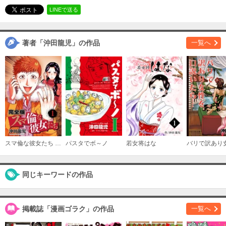
必要ポイント：
680
LINEで送る
購入する
著者「沖田龍児」の作品
一覧へ
3
必要ポイント：
680
購入する
スマ倫な彼女たち 完全版
パスタでボ～ノ
若女将はな
同じキーワードの作品
掲載誌「漫画ゴラク」の作品
一覧へ