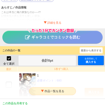
あらすじ／作品情報
これは本当に俺の家族なのか──!?
記憶喪失の男を見守る優しい家族。
だが幸せな日々の中で男は違和感を感じ始める──。
記憶喪失前に起きた事件とは…!? そして本当の自分の姿とは…!?
真相に近づく時、「理想の家庭」が崩壊する!!
電子コミックで話題の鬼才が贈る最新サスペンス!!
ギャラコミでコミックを読む
ゲスな己れを死るがいい
タイトル
沖田龍児
作者
この作品の一覧
最新から表示する
青年
／
サスペンス・ミステリー
ジャンル
会員登録して
漫画ゴラク
掲載誌
合計
0
pt
購入する
全て選択
日本文芸社
出版社
1巻ずつ購入
選択
1
必要ポイント：
680
購入する
2
この作品を共有する