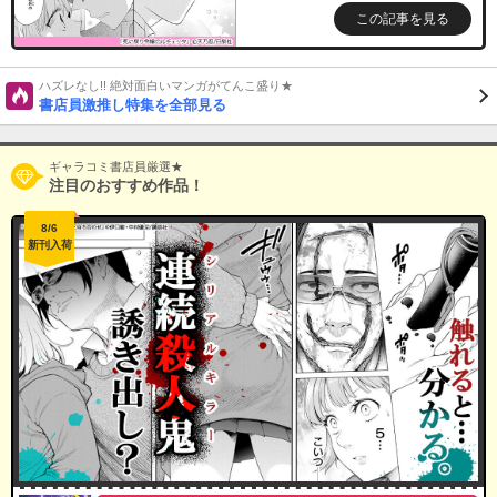
この記事を見る
ハズレなし!! 絶対面白いマンガがてんこ盛り★
書店員激推し特集を全部見る
ギャラコミ書店員厳選★
注目のおすすめ作品！
8/6
新刊入荷