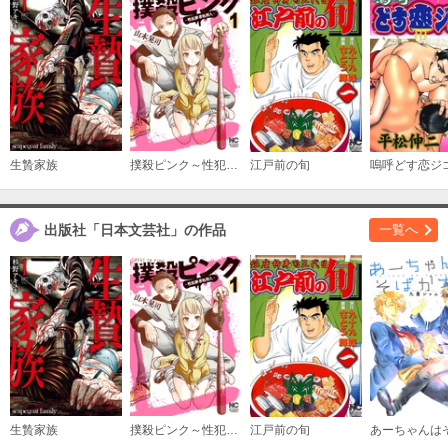
生贄家族
撲殺ピンク～性犯罪者処刑人～
江戸前の旬
嗚呼どす恋ジ
出版社「日本文芸社」の作品
一覧へ
生贄家族
撲殺ピンク～性犯罪者処刑人～
江戸前の旬