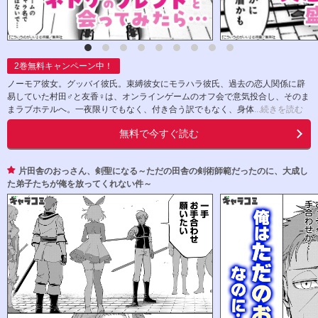
2
巻無料キャンペーン中！
ノーモア彼女。グッバイ彼氏。束縛彼女にモラハラ彼氏、過去の恋人関係に辟
易していた村田♂と友香♀は、オンラインゲームのオフ会で意気投合し、そのま
まラブホテルへ。一夜限りでもなく、付き合う訳でもなく、身体
...続きを読む
無料で今すぐ読む
片田舎のおっさん、剣聖になる～ただの田舎の剣術師範だったのに、大成し
た弟子たちが俺を放ってくれない件～