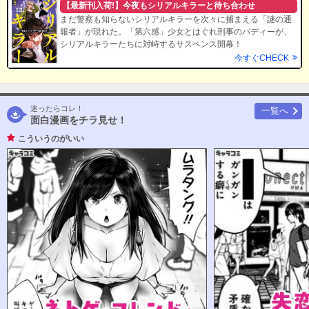
【最新刊入荷!】今夜もシリアルキラーと待ち合わせ
まだ警察も知らないシリアルキラーを次々に捕まえる「謎の通
報者」が現れた。「第六感」少女とはぐれ刑事のバディーが、
シリアルキラーたちに対峙するサスペンス開幕！
今すぐCHECK
迷ったらコレ！
一覧へ
面白漫画をチラ見せ！
こういうのがいい