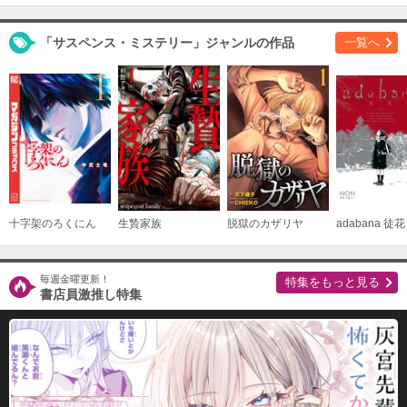
「サスペンス・ミステリー」ジャンルの作品
一覧へ
十字架のろくにん
生贄家族
脱獄のカザリヤ
adabana 徒花
毎週金曜更新！
特集をもっと見る
書店員激推し特集