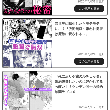
2026年7月31日更新
この記事を見る
異世界に転生したらモテモテ
に…？『股間無双～嫌われ勇者
は魔族に愛される～』
2026年7月24日更新
この記事を見る
『死に戻り令嬢のルチェッタ』
婚約破棄したいのに好かれてる
っぽい！？ツンデレ同士の婚約
破棄ラブコメ
2026年7月17日更新