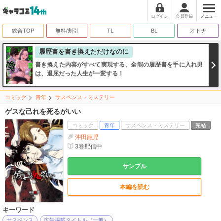
ログイン
会員登録
メニュー
総合TOP
無料/割引
TL
BL
オトナ
履歴書を書き換えただけなのに
書き換えた内容がすべて実現する、全能の履歴書を手に入れ男
は、退屈だった人生が一変する！
コミック
青年
サスペンス・ミステリー
ゲスな己れを死るがいい
コミック
青年
サスペンス・ミステリー
完結
沖田龍児
3
巻配信中
サンプル
本編を読む
キーワード
サスペンス
広告掲載タイトル（一般）