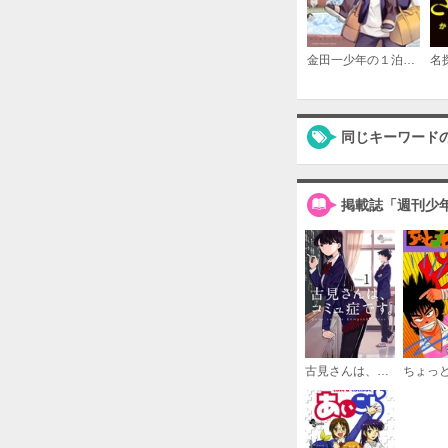
金田一少年の１泊２日小旅行
同じキーワード
掲載誌「週刊少
古見さんは、コミュ症です。