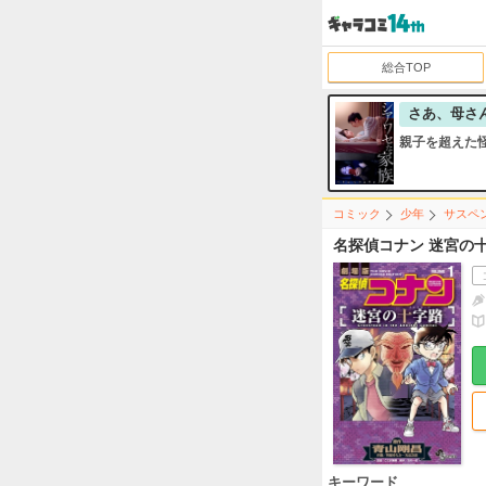
総合TOP
さあ、母さ
親子を超えた
コミック
少年
サスペ
名探偵コナン 迷宮の
キーワード