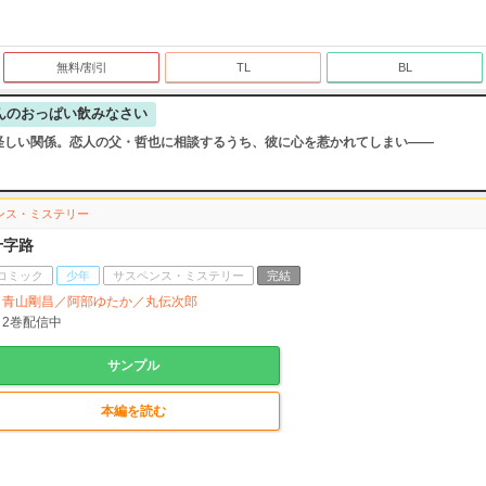
無料/割引
TL
BL
んのおっぱい飲みなさい
怪しい関係。恋人の父・哲也に相談するうち、彼に心を惹かれてしまい――
ンス・ミステリー
十字路
コミック
少年
サスペンス・ミステリー
完結
青山剛昌／阿部ゆたか／丸伝次郎
2
巻配信中
サンプル
本編を読む