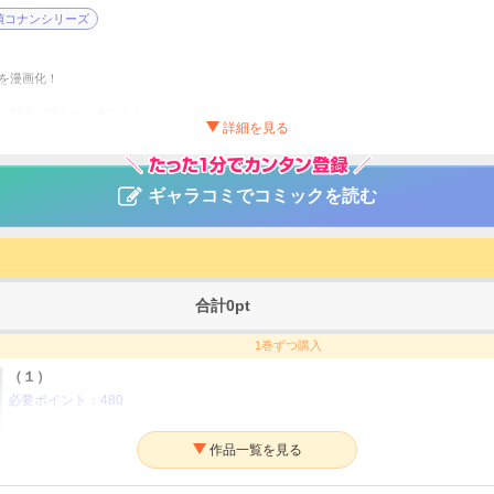
偵コナンシリーズ
品を漫画化！
が歴史に隠された謎に迫る！！
人事件が発生――
蛍」のメンバーだった！！
ギャラコミでコミックを読む
依頼を受けた小五郎と共に京都へ・・・
次と出くわし――――！？
コナン 迷宮の十字路
昌／阿部ゆたか／丸伝次郎
合計
0
pt
サスペンス・ミステリー
1巻ずつ購入
年サンデー
（１）
必要ポイント：
480