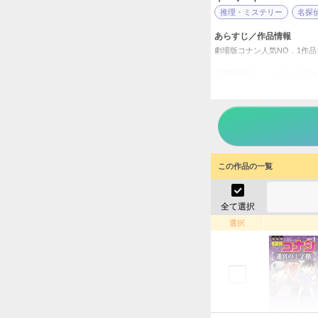
推理・ミステリー
名探
あらすじ／作品情報
劇場版コナン人気NO．1作
古都を舞台に、コナンと平次
東京、大阪、京都で、連続殺
被害者は全員、窃盗団「源氏
一方コナンは、ある寺からの
そこで連続殺人の謎を追う平
名探偵
この作品の一覧
タイトル
青山剛
作者
全て選択
少年
／
ジャンル
選択
週刊少
掲載誌
小学館
出版社