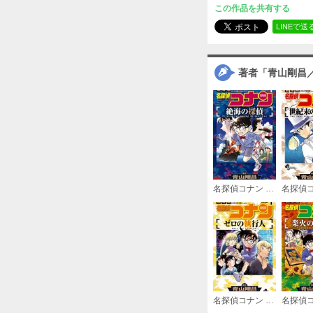
この作品を共有する
LINEで送
著者「青山剛昌
名探偵コナン 絶海の探偵
名探偵コナン ゼロの執行人