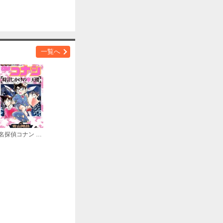
購入する
一覧へ
名探偵コナン 時計じかけの摩天楼