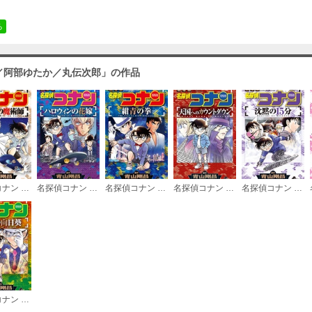
（２）
必要ポイント：
480
る
／阿部ゆたか／丸伝次郎」の作品
名探偵コナン 世紀末の魔術師
名探偵コナン ハロウィンの花嫁
名探偵コナン 紺青の拳
名探偵コナン 天国へのカウントダウン
名探偵コナン 沈黙の15分
名探偵コナン 業火の向日葵