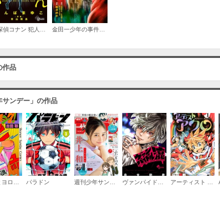
名探偵コナン 犯人の犯沢さん
金田一少年の事件簿外伝 犯人たちの事件簿
の作品
年サンデー」の作品
ちょっとヨロシク！
パラドン
週刊少年サンデー
ヴァンパイドル滾
アーティスト アクロ