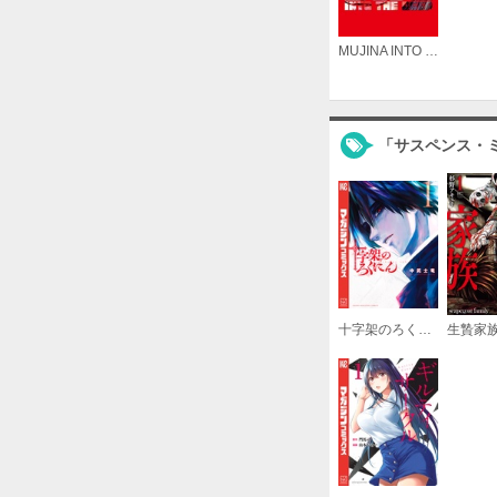
MUJINA INTO THE DEEP
「サスペンス・
十字架のろくにん
生贄家