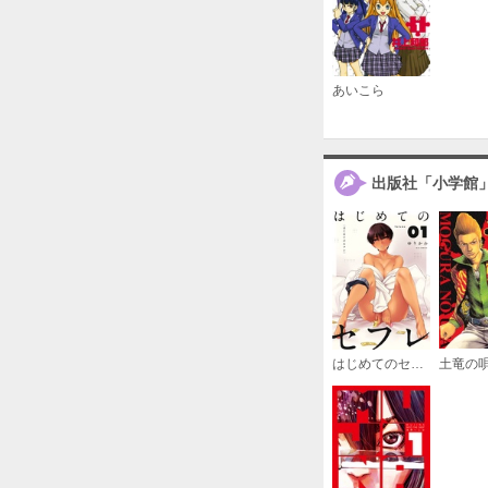
あいこら
出版社「小学館
はじめてのセフレ【単話】
土竜の